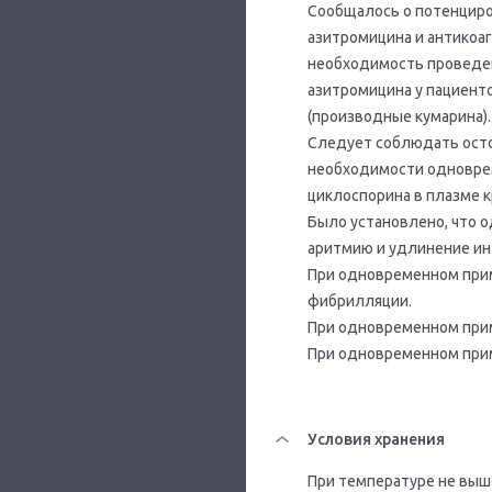
Сообщалось о потенциро
азитромицина и антикоа
необходимость проведен
азитромицина у пациент
(производные кумарина).
Следует соблюдать осто
необходимости одновре
циклоспорина в плазме к
Было установлено, что 
аритмию и удлинение ин
При одновременном прим
фибрилляции.
При одновременном прим
При одновременном прим
Условия хранения
При температуре не выше