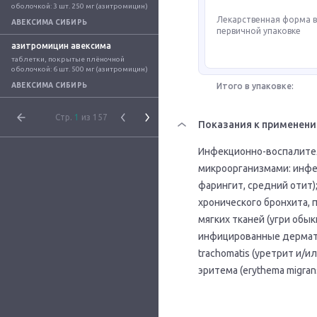
оболочкой: 3 шт. 250 мг (азитромицин)
Лекарственная форма 
АВЕКСИМА СИБИРЬ
первичной упаковке
азитромицин авексима
таблетки, покрытые плёночной 
оболочкой: 6 шт. 500 мг (азитромицин)
АВЕКСИМА СИБИРЬ
Итого в упаковке:
Стр.
1
из 157
Показания к применен
Инфекционно-воспалите
микроорганизмами: инфе
фарингит, средний отит
хронического бронхита, 
мягких тканей (угри обы
инфицированные дермато
trachomatis (уретрит и/
эритема (erythema migrans