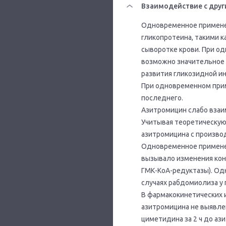
Взаимодействие с друг
Одновременное применени
гликопротеина, такими к
сыворотке крови. При о
возможно значительное 
развития гликозидной ин
При одновременном прим
последнего.
Азитромицин слабо взаи
Учитывая теоретическую
азитромицина с произво
Одновременное применен
вызывало изменения конц
ГМК-КоА-редуктазы). Од
случаях рабдомиолиза у
В фармакокинетических 
азитромицина не выявле
циметидина за 2 ч до аз