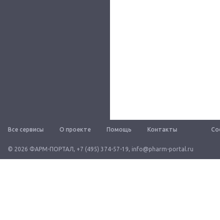
Все сервисы
О проекте
Помощь
Контакты
Со
© 2026 ФАРМ-ПОРТАЛ
,
+7 (495) 374-57-19
,
info@pharm-portal.ru