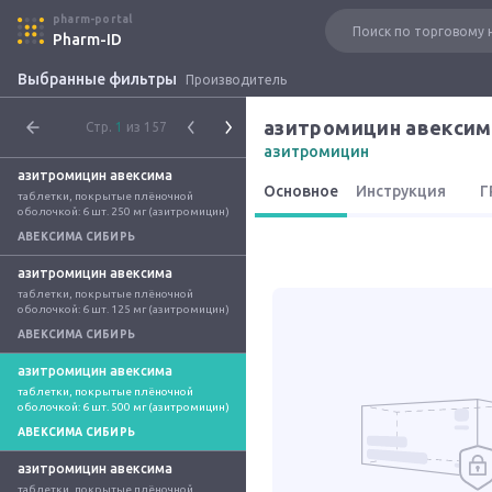
pharm-portal
Pharm-ID
Выбранные фильтры
Производитель
азитромицин авексим
Стр.
1
из 157
азитромицин
азитромицин авексима
Основное
Инструкция
Г
таблетки, покрытые плёночной 
оболочкой: 6 шт. 250 мг (азитромицин)
АВЕКСИМА СИБИРЬ
азитромицин авексима
таблетки, покрытые плёночной 
оболочкой: 6 шт. 125 мг (азитромицин)
АВЕКСИМА СИБИРЬ
азитромицин авексима
таблетки, покрытые плёночной 
оболочкой: 6 шт. 500 мг (азитромицин)
АВЕКСИМА СИБИРЬ
азитромицин авексима
таблетки, покрытые плёночной 