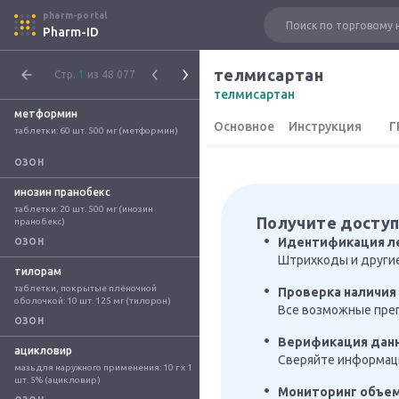
pharm-portal
Pharm-ID
телмисартан
Стр.
1
из 48 077
телмисартан
метформин
Основное
Инструкция
Г
таблетки: 60 шт. 500 мг (метформин)
ОЗОН
инозин пранобекс
таблетки: 20 шт. 500 мг (инозин 
Получите доступ
пранобекс)
Идентификация л
ОЗОН
Штрихкоды и други
тилорам
таблетки, покрытые плёночной 
Проверка наличия 
оболочкой: 10 шт. 125 мг (тилорон)
Все возможные преп
ОЗОН
Верификация дан
ацикловир
Сверяйте информаци
мазь для наружного применения: 10 г x 1 
шт. 5% (ацикловир)
Мониторинг объе