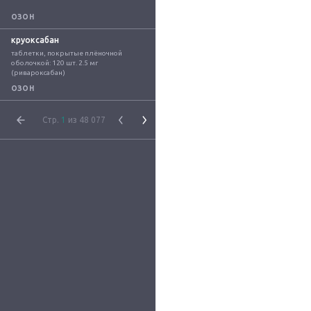
ОЗОН
круоксабан
таблетки, покрытые плёночной 
оболочкой: 120 шт. 2.5 мг 
(ривароксабан)
ОЗОН
Стр.
1
из 48 077