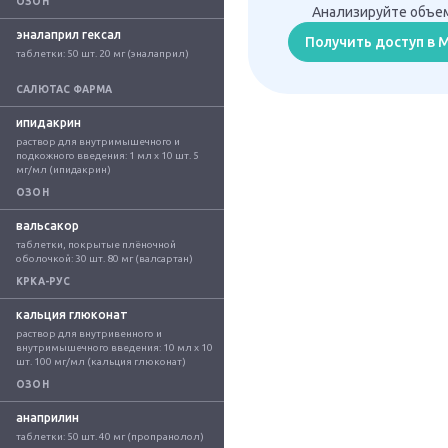
ОЗОН
Анализируйте объем
эналаприл гексал
Получить доступ в
таблетки: 50 шт. 20 мг (эналаприл)
САЛЮТАС ФАРМА
ипидакрин
раствор для внутримышечного и 
подкожного введения: 1 мл x 10 шт. 5 
мг/мл (ипидакрин)
ОЗОН
вальсакор
таблетки, покрытые плёночной 
оболочкой: 30 шт. 80 мг (валсартан)
КРКА-РУС
кальция глюконат
раствор для внутривенного и 
внутримышечного введения: 10 мл x 10 
шт. 100 мг/мл (кальция глюконат)
ОЗОН
анаприлин
таблетки: 50 шт. 40 мг (пропранолол)