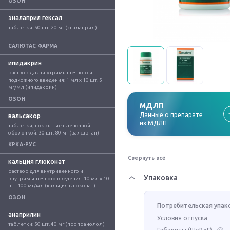
ОЗОН
эналаприл гексал
таблетки: 50 шт. 20 мг (эналаприл)
САЛЮТАС ФАРМА
ипидакрин
раствор для внутримышечного и 
подкожного введения: 1 мл x 10 шт. 5 
мг/мл (ипидакрин)
ОЗОН
МДЛП
Данные о препарате
вальсакор
из МДЛП
таблетки, покрытые плёночной 
оболочкой: 30 шт. 80 мг (валсартан)
КРКА-РУС
Свернуть всё
кальция глюконат
раствор для внутривенного и 
Упаковка
внутримышечного введения: 10 мл x 10 
шт. 100 мг/мл (кальция глюконат)
ОЗОН
Потребительская упак
анаприлин
Условия отпуска
таблетки: 50 шт. 40 мг (пропранолол)