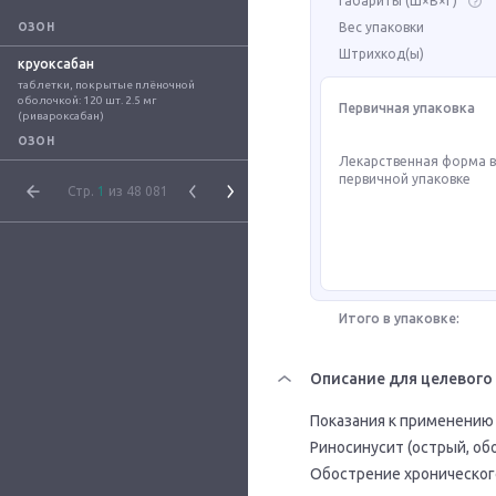
Габариты (Ш×В×Г)
Вес упаковки
ОЗОН
Штрихкод(ы)
круоксабан
таблетки, покрытые плёночной 
оболочкой: 120 шт. 2.5 мг 
Первичная упаковка
(ривароксабан)
ОЗОН
Лекарственная форма 
первичной упаковке
Стр.
1
из 48 081
Итого в упаковке:
Описание для целевого
Показания к применению

Риносинусит (острый, обо
Обострение хроническог