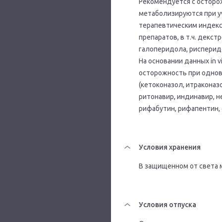
Рекомендуется с осторо
метаболизируются при уч
терапевтическим индекс
препаратов, в т.ч. декс
галоперидола, рисперидо
На основании данных in 
осторожность при одно
(кетоконазол, итраконаз
ритонавир, индинавир, н
рифабутин, рифапентин,
Условия хранения
В защищенном от света м
Условия отпуска