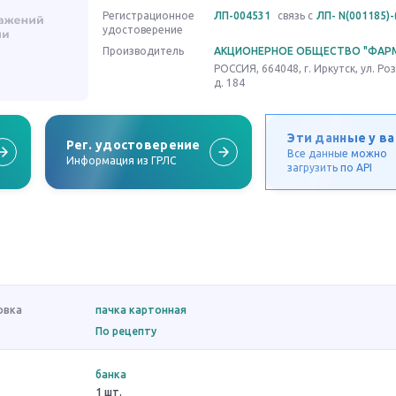
Регистрационное
ЛП-004531
связь с
ЛП- N(001185)-
удостоверение
Производитель
АКЦИОНЕРНОЕ ОБЩЕСТВО "ФАР
РОССИЯ, 664048, г. Иркутск, ул. Р
д. 184
Эти данные у ва
Рег. удостоверение
Все данные можно
Информация из ГРЛС
загрузить по API
овка
пачка картонная
По рецепту
банка
1 шт.