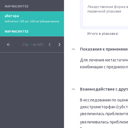
ФАРМАСИНТЕЗ
Лекарственная форма 
первичной упаковке
абитера
таблетки: 120 шт. 250 мг (абиратерон)
ФАРМАСИНТЕЗ
Итого в упаковке:
Стр.
1
из 605
Показания к применен
Для лечения метастатич
комбинации с преднизол
Взаимодействие с друг
В исследовании по оценк
декстрометорфан (субст
увеличилась приблизите
увеличивалась приблизи