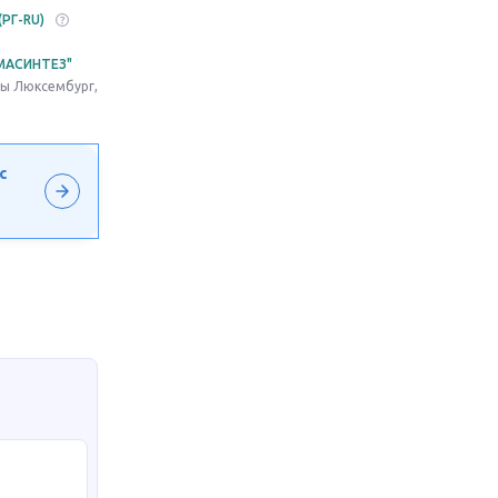
(РГ-RU)
МАСИНТЕЗ"
озы Люксембург,
с