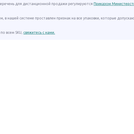
 перечень для дистанционной продажи регулируются
Приказом Министерст
ом, в нашей системе проставлен признак на все упаковки, которые допуска
по всем SKU,
свяжитесь с нами.
Сообщить о неточност