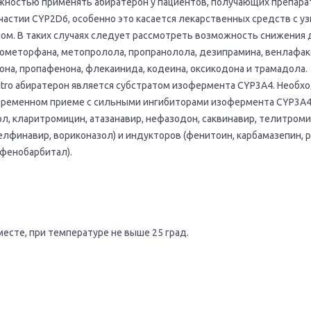
жностью применять абиратерон у пациентов, получающих препара
астии CYP2D6, особенно это касается лекарственных средств с у
ом. В таких случаях следует рассмотреть возможность снижения 
трометорфана, метопролола, пропранолола, дезипрамина, венлафак
на, пропафенона, флекаинида, кодеина, оксикодона и трамадола.
vitro абиратерон является субстратом изофермента CYP3A4. Необх
временном приеме с сильными ингибиторами изофермента CYP3A
ол, кларитромицин, атазанавир, нефазодон, саквинавир, телитроми
елфинавир, вориконазол) и индукторов (фенитоин, карбамазепин, 
 фенобарбитал).
есте, при температуре не выше 25 град.