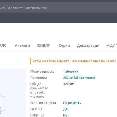
РЛС
Аналоги
ЖНВЛП
Серии
Декларации
МДЛ
Отпускается по рецепту
Эксперимент дистанционной
Форма выпуска
таблетки
Дозировка
250 мг (абиратерон)
Общее
120 шт.
количество
в потреб.
упаковке
Условия отпуска
По рецепту
ЖНВЛП
Да
ПККН
Нет