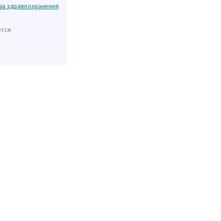
ва здравоохранения
ются
и
Пользовательское соглашение и политика конфиденциальности
Заметили ошибку в данных? Выделите её и нажмите ⌘+Enter