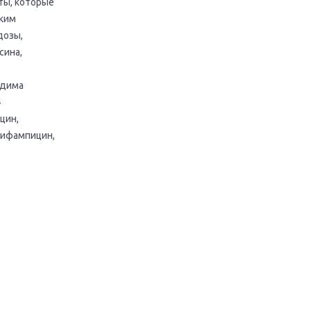
ты, которые
зким
дозы,
сина,
одима
4
цин,
рифампицин,