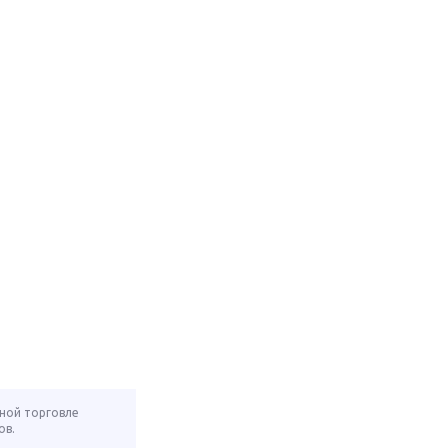
нной торговле
ов.