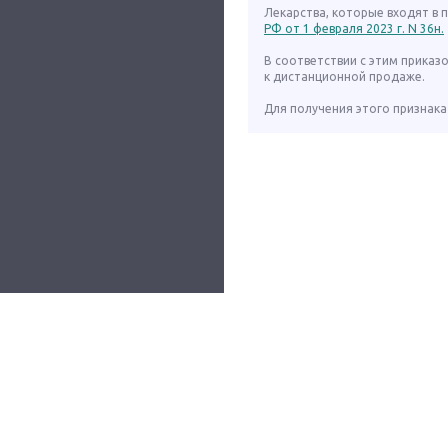
Лекарства, которые входят в
РФ от 1 февраля 2023 г. N 36н.
В соответствии с этим приказ
к дистанционной продаже.
Для получения этого признака 
Все сервисы
О проекте
Помощь
Контакты
© 2026 ФАРМ-ПОРТАЛ
,
+7 (495) 374-57-19
,
info@pharm-portal.ru