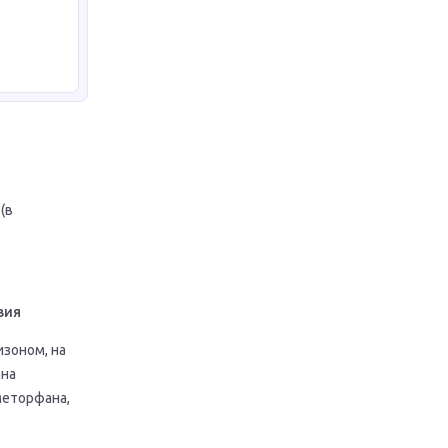
(в
вия
изоном, на
ана
меторфана,