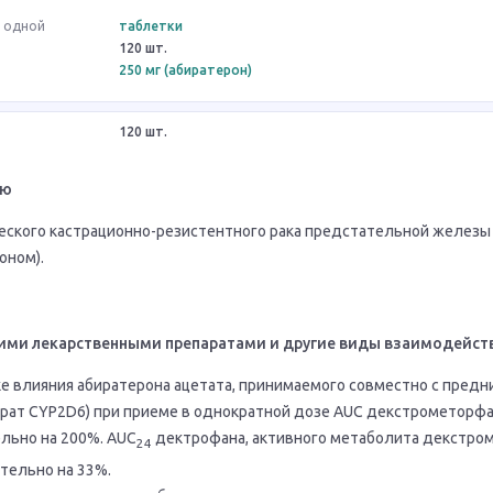
в одной
таблетки
120 шт.
250 мг (абиратерон)
120 шт.
ию
еского кастрационно-резистентного рака предстательной железы 
оном).
ими лекарственными препаратами и другие виды взаимодейст
е влияния абиратерона ацетата, принимаемого совместно с предн
рат CYP2D6) при приеме в однократной дозе AUC декстрометорф
льно на 200%. AUC
дектрофана, активного метаболита декстро
24
тельно на 33%.