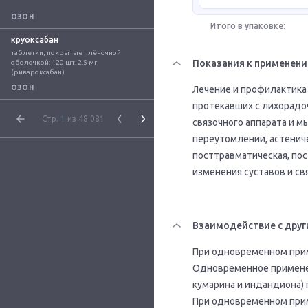
ОЗОН
Итого в упаковке:
круоксабан
таблетки, покрытые плёночной 
Показания к применен
оболочкой: 120 шт. 2.5 мг 
(ривароксабан)
ОЗОН
Лечение и профилактика
протекавших с лихорадо
Стр.
1
из 48 081
связочного аппарата и 
переутомлении, астенич
посттравматическая, по
изменения суставов и св
Взаимодействие с друг
При одновременном прим
Одновременное применен
кумарина и индандиона)
При одновременном прим