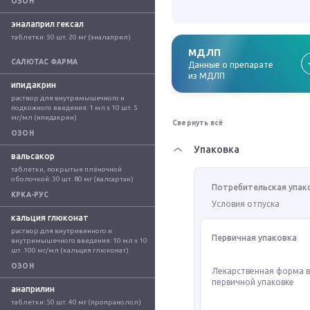
ОЗОН
эналаприл гексал
таблетки: 50 шт. 20 мг (эналаприл)
МДЛП
САЛЮТАС ФАРМА
Данные о препарате
из МДЛП
ипидакрин
раствор для внутримышечного и 
подкожного введения: 1 мл x 10 шт. 5 
мг/мл (ипидакрин)
Свернуть всё
ОЗОН
Упаковка
вальсакор
таблетки, покрытые плёночной 
оболочкой: 30 шт. 80 мг (валсартан)
Потребительская упак
КРКА-РУС
Условия отпуска
кальция глюконат
раствор для внутривенного и 
Первичная упаковка
внутримышечного введения: 10 мл x 10 
шт. 100 мг/мл (кальция глюконат)
ОЗОН
Лекарственная форма 
первичной упаковке
анаприлин
таблетки: 50 шт. 40 мг (пропранолол)