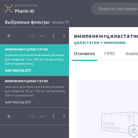
pharm-portal
Pharm-ID
Выбранные фильтры
Номер РУ
имипенем+циластати
Стр.
1
из 1
циластатин + имипенем
имипенем+циластатин
Основное
ГРЛС
Анал
порошок для приготовления раствора 
для инфузий: 1 шт. 500 мг (циластатин), 
500 мг (имипенем)
ФАРМКОНЦЕПТ
имипенем+циластатин
порошок для приготовления раствора 
для инфузий: 50 шт. 500 мг (циластатин), 
500 мг (имипенем)
ФАРМКОНЦЕПТ
Стр.
1
из 1