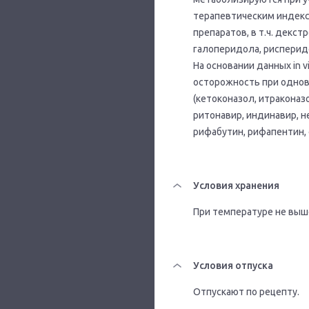
терапевтическим индекс
препаратов, в т.ч. декс
галоперидола, рисперидо
На основании данных in 
осторожность при одно
(кетоконазол, итраконаз
ритонавир, индинавир, н
рифабутин, рифапентин,
Условия хранения
При температуре не выше 
Условия отпуска
Отпускают по рецепту.