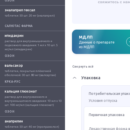
ОЗОН
эналаприл гексал
таблетки: 50 шт. 20 мг (эналаприл)
САЛЮТАС ФАРМА
ипидакрин
МДЛП
раствор для внутримышечного и 
Данные о препарате
подкожного введения: 1 мл x 10 шт. 5 
из МДЛП
мг/мл (ипидакрин)
ОЗОН
вальсакор
Свернуть всё
таблетки, покрытые плёночной 
оболочкой: 30 шт. 80 мг (валсартан)
Упаковка
КРКА-РУС
кальция глюконат
Потребительская упак
раствор для внутривенного и 
Условия отпуска
внутримышечного введения: 10 мл x 10 
шт. 100 мг/мл (кальция глюконат)
ОЗОН
Первичная упаковка
анаприлин
таблетки: 50 шт. 40 мг (пропранолол)
Лекарственная форма 