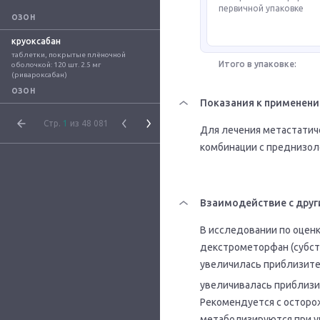
первичной упаковке
ОЗОН
круоксабан
таблетки, покрытые плёночной 
Итого в упаковке:
оболочкой: 120 шт. 2.5 мг 
(ривароксабан)
ОЗОН
Показания к применен
Стр.
1
из 48 081
Для лечения метастатич
комбинации с преднизол
Взаимодействие с друг
В исследовании по оценк
декстрометорфан (субст
увеличилась приблизите
увеличивалась приблизи
Рекомендуется с осторо
метаболизируются при уч