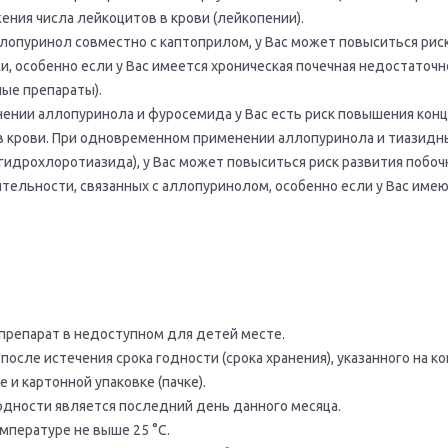
ения числа лейкоцитов в крови (лейкопении).
лопуринол совместно с каптоприлом, у Вас может повыситься рис
и, особенно если у Вас имеется хроническая почечная недостаточн
ые препараты).
ении аллопуринола и фуросемида у Вас есть риск повышения кон
 в крови. При одновременном применении аллопуринола и тиазидн
гидрохлоротиазида), у Вас может повыситься риск развития побо
тельности, связанных с аллопуринолом, особенно если у Вас име
препарат в недоступном для детей месте.
после истечения срока годности (срока хранения), указанного на к
е и картонной упаковке (пачке).
одности является последний день данного месяца.
мпературе не выше 25 °C.