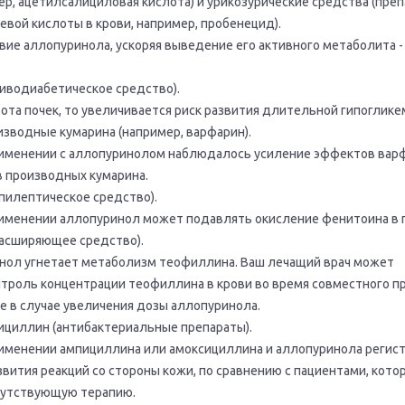
р, ацетилсалициловая кислота) и урикозурические средства (пре
вой кислоты в крови, например, пробенецид).
вие аллопуринола, ускоряя выведение его активного метаболита -
иводиабетическое средство).
бота почек, то увеличивается риск развития длительной гипоглике
зводные кумарина (например, варфарин).
именении с аллопуринолом наблюдалось усиление эффектов варф
в производных кумарина.
пилептическое средство).
менении аллопуринол может подавлять окисление фенитоина в 
асширяющее средство).
инол угнетает метаболизм теофиллина. Ваш лечащий врач может
троль концентрации теофиллина в крови во время совместного п
же в случае увеличения дозы аллопуринола.
ициллин (антибактериальные препараты).
именении ампициллина или амоксициллина и аллопуринола регис
вития реакций со стороны кожи, по сравнению с пациентами, кото
путствующую терапию.