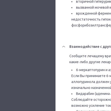
вторичной гиперури
вызванной мочевой к
врожденной фермент
недостаточность гипок
фосфорибозилтрансфе
Взаимодействие с друг
Сообщите лечащему врач
какие-либо другие лека
6-меркаптопурин и а
Если Вы принимаете 6-
аллопуринола должен у
изначально назначенной
Видарабин (аденина 
Соблюдайте осторожнос
возможно усиление ток