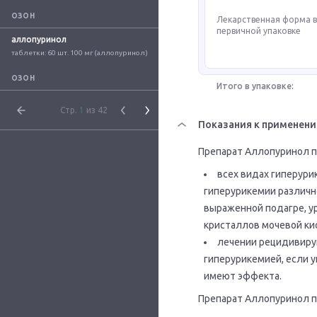
ОЗОН
Лекарственная форма 
первичной упаковке
аллопуринол
таблетки: 60 шт. 100 мг (аллопуринол)
ОЗОН
Итого в упаковке:
Стр.
1
из 42
Показания к применен
Препарат Аллопуринол по
всех видах гиперури
гиперурикемии различн
выраженной подагре, у
кристаллов мочевой кис
лечении рецидивиру
гиперурикемией, если 
имеют эффекта.
Препарат Аллопуринол по