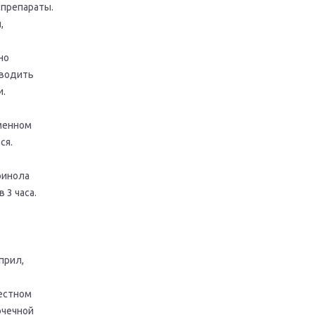
 препараты.
,
но
оводить
и.
менном
ся.
ринола
 3 часа.
прил,
местном
очечной