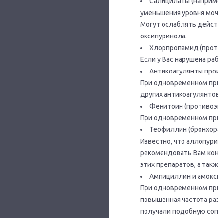
Салицилаты (наприме
уменьшения уровня моче
Могут ослаблять дейст
оксипуринола.
Хлорпропамид (прот
Если у Вас нарушена ра
Антикоагулянты прои
При одновременном пр
других антикоагулянто
Фенитоин (противоэ
При одновременном при
Теофиллин (бронхор
Известно, что аллопур
рекомендовать Вам кон
этих препаратов, а так
Ампициллин и амокс
При одновременном пр
повышенная частота раз
получали подобную со