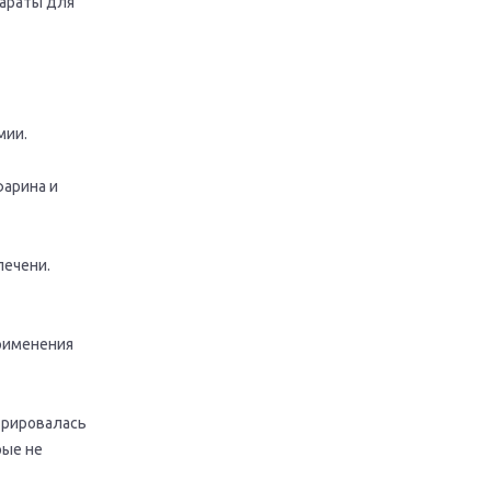
параты для
мии.
арина и
печени.
рименения
трировалась
рые не