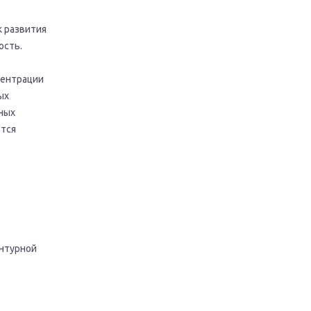
к развития
ость.
центрации
ых
чных
ются
онтурной