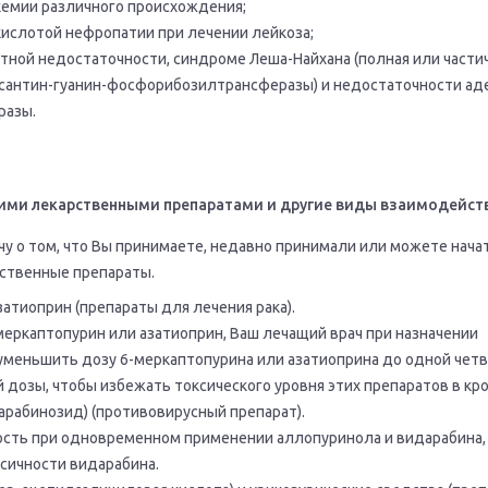
кемии различного происхождения;
ислотой нефропатии при лечении лейкоза;
ной недостаточности, синдроме Леша-Найхана (полная или части
сантин-гуанин-фосфорибозилтрансферазы) и недостаточности ад
разы.
ими лекарственными препаратами и другие виды взаимодейст
у о том, что Вы принимаете, недавно принимали или можете нача
рственные препараты.
затиоприн (препараты для лечения рака).
меркаптопурин или азатиоприн, Ваш лечащий врач при назначении
меньшить дозу 6-меркаптопурина или азатиоприна до одной четв
 дозы, чтобы избежать токсического уровня этих препаратов в кро
арабинозид) (противовирусный препарат).
ть при одновременном применении аллопуринола и видарабина, 
сичности видарабина.