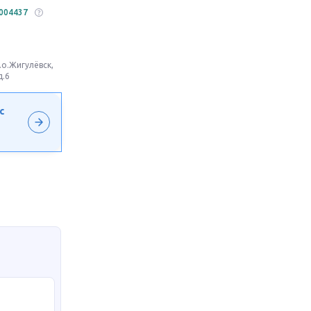
004437
.о.Жигулёвск,
д.6
с