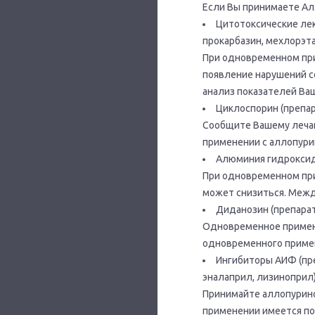
Если Вы принимаете Ал
Цитотоксические ле
прокарбазин, мехлорэта
При одновременном пр
появление нарушений с
анализ показателей Ва
Циклоспорин (препар
Сообщите Вашему лечащ
применении с аллопури
Алюминия гидроксид
При одновременном пр
может снизиться. Между
Диданозин (препарат
Одновременное примене
одновременного примен
Ингибиторы АИФ (пре
эналаприл, лизиноприл)
Принимайте аллопурино
применении имеется по