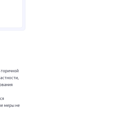
вторичной
астности,
ования
ся
ые меры не