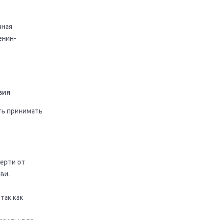
чная
енин-
вия
ть принимать
ерти от
ви.
так как