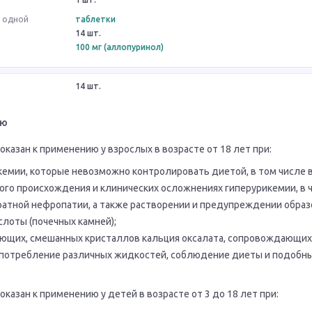
в одной
таблетки
14 шт.
100 мг (аллопуринол)
14 шт.
ию
казан к применению у взрослых в возрасте от 18 лет при:
кемии, которые невозможно контролировать диетой, в том числе 
ого происхождения и клинических осложнениях гиперурикемии, в ч
ратной нефропатии, а также растворении и предупреждении образ
лоты (почечных камней);
ющих, смешанных кристаллов кальция оксалата, сопровождающих
употребление различных жидкостей, соблюдение диеты и подобн
казан к применению у детей в возрасте от 3 до 18 лет при: