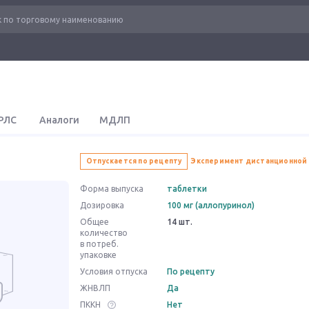
РЛС
Аналоги
МДЛП
Отпускается по рецепту
Эксперимент дистанционной
Форма выпуска
таблетки
Дозировка
100 мг (аллопуринол)
Общее
14 шт.
количество
в потреб.
упаковке
Условия отпуска
По рецепту
ЖНВЛП
Да
ПККН
Нет