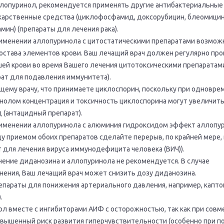
лопуринол, рекомендуется применять другие антибактериальные
карственные средства (циклофосфамид, доксорубицин, блеомицин
мин) (препараты для лечения рака).
именении аллопуринола с цитостатическими препаратами возмож
остава элементов крови. Ваш лечащий врач должен регулярно пр
шей крови во время Вашего лечения цитотоксическими препаратам
ат для подавления иммунитета).
ему врачу, что принимаете циклоспорин, поскольку при одновре
нолом концентрация и токсичность циклоспорина могут увеличить
 (антацидный препарат).
именении аллопуринола с алюминия гидроксидом эффект аллопу
 приемом обоих препаратов сделайте перерыв, по крайней мере, в
 для лечения вируса иммунодефицита человека (ВИЧ)).
ние диданозина и аллопуринола не рекомендуется. В случае
ения, Ваш лечащий врач может снизить дозу диданозина.
параты для понижения артериального давления, например, капто
.
л вместе с ингибиторами АИФ с осторожностью, так как при сов
вышенный риск развития гиперчувствительности (особенно при п