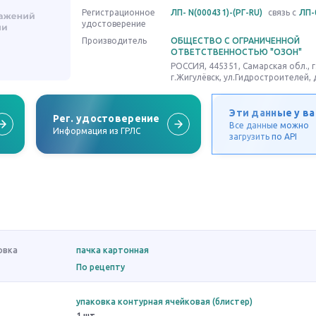
Регистрационное
ЛП- N(000431)-(РГ-RU)
связь с
ЛП-
удостоверение
Производитель
ОБЩЕСТВО С ОГРАНИЧЕННОЙ
ОТВЕТСТВЕННОСТЬЮ "ОЗОН"
РОССИЯ, 445351, Самарская обл., г
г.Жигулёвск, ул.Гидростроителей, 
Эти данные у ва
Рег. удостоверение
Все данные можно
Информация из ГРЛС
загрузить по API
овка
пачка картонная
По рецепту
упаковка контурная ячейковая (блистер)
1 шт.