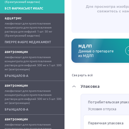
(брентуксимаб ведотин)
БСП ФАРМАСЬЮТИКАЛС
адцетрис
лиофилизат для приготовления 
концентрата для приготовления 
раствора для инфузий: 1 шт. 50 мг 
(брентуксимаб ведотин)
ПИЕРРЕ ФАБРЕ МЕДИКАМЕНТ
МДЛП
Данные о препарате
азитромицин
из МДЛП
лиофилизат для приготовления 
концентрата для приготовления 
раствора для инфузий: 500 мг x 1 шт. 500 
мг (азитромицин)
Свернуть всё
БРЫНЦАЛОВ-А
азитромицин
Упаковка
лиофилизат для приготовления 
концентрата для приготовления 
раствора для инфузий: 500 мг x 5 шт. 500 
Потребительская упак
мг (азитромицин)
Условия отпуска
БРЫНЦАЛОВ-А
азитромицин
Первичная упаковка
лиофилизат для приготовления 
концентрата для приготовления 