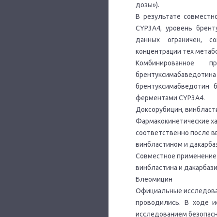
дозы»).
В результате совместн
CYP3A4, уровень брент
данных ограничен, с
концентрации тех метаб
Комбинированное 
брентуксимабаведотина 
брентуксимабведотин 
ферментами CYP3A4.
Доксорубицин, винбласт
Фармакокинетические ха
соответственно после в
винбластином и дакарба
Совместное применение 
винбластина и дакарбази
Блеомицин
Официальные исследова
проводились. В ходе и
исследованием безопасн