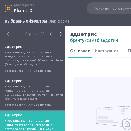
pharm-portal
Pharm-ID
Выбранные фильтры
Лек. форма
адцетрис
Стр.
1
из 82
брентуксимаб ведотин
адцетрис
Основное
Инструкция
Г
лиофилизат для приготовления 
концентрата для приготовления 
раствора для инфузий: 50 мг x 1 шт. 50 мг 
(брентуксимаб ведотин)
БСП ФАРМАСЬЮТИКАЛС СПА
адцетрис
лиофилизат для приготовления 
концентрата для приготовления 
раствора для инфузий: 50 мг x 1 шт. 50 мг 
(брентуксимаб ведотин)
БСП ФАРМАСЬЮТИКАЛС СПА
адцетрис
лиофилизат для приготовления 
концентрата для приготовления 
раствора для инфузий: 1 шт. 50 мг 