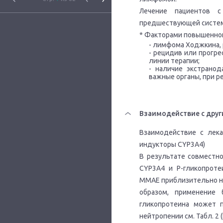
Лечение пациентов 
предшествующей систем
* Факторами повышенног
- лимфома Ходжкина, 
- рецидив или прогр
линии терапии;
- наличие экстрано
важные органы, при р
Взаимодействие с друг
Взаимодействие с лек
индукторы
CYP
3
A
4)
В результате совместн
CYP3A4 и P-гликопроте
MMAE приблизительно на
образом, применение
гликопротеина может п
нейтропении см. Табл. 2