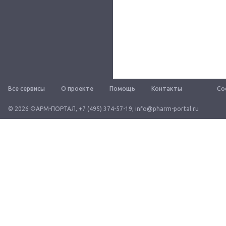
Все сервисы
О проекте
Помощь
Контакты
Со
© 2026 ФАРМ-ПОРТАЛ
,
+7 (495) 374-57-19
,
info@pharm-portal.ru