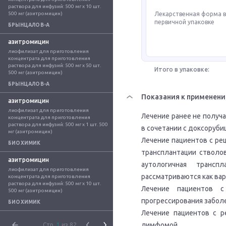
раствора для инфузий: 500 мг x 10 шт. 
500 мг (азитромицин)
Лекарственная форма 
первичной упаковке
БРЫНЦАЛОВ-А
азитромицин
лиофилизат для приготовления 
концентрата для приготовления 
раствора для инфузий: 500 мг x 50 шт. 
Итого в упаковке:
500 мг (азитромицин)
БРЫНЦАЛОВ-А
Показания к применен
азитромицин
лиофилизат для приготовления 
Лечение ранее не получ
концентрата для приготовления 
раствора для инфузий: 500 мг x 1 шт. 500 
в сочетании с доксоруби
мг (азитромицин)
Лечение пациентов с р
БИОХИМИК
трансплантации стволо
азитромицин
аутологичная трансп
лиофилизат для приготовления 
рассматриваются как вар
концентрата для приготовления 
раствора для инфузий: 500 мг x 10 шт. 
Лечение пациентов 
500 мг (азитромицин)
прогрессирования забол
БИОХИМИК
Лечение пациентов с р
лимфомой.
Стр.
1
из 82