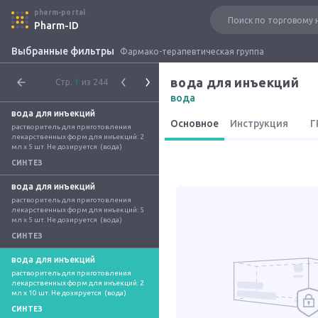
pharm-portal
Pharm-ID
Выбранные фильтры
Фармако-терапевтическая группа
вода для инъекций
Стр.
1
из 244
вода
вода для инъекций
Основное
Инструкция
Г
растворитель для приготовления 
лекарственных форм для инъекций: 2 
мл x 5 шт. Не дозируется  (вода)
СИНТЕЗ
вода для инъекций
растворитель для приготовления 
лекарственных форм для инъекций: 5 
мл x 5 шт. Не дозируется  (вода)
СИНТЕЗ
вода для инъекций
растворитель для приготовления 
лекарственных форм для инъекций: 2 
мл x 10 шт. Не дозируется  (вода)
СИНТЕЗ