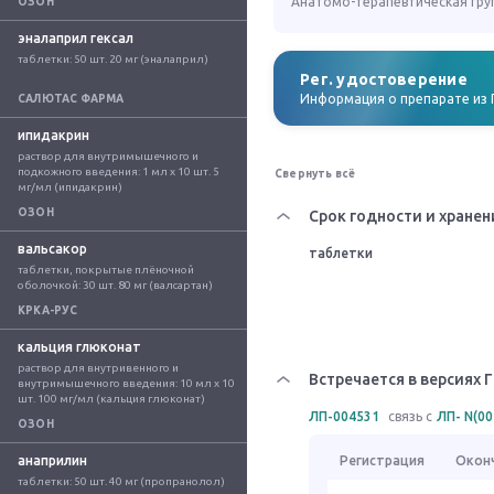
Анатомо-терапевтическая гру
ОЗОН
эналаприл гексал
таблетки: 50 шт. 20 мг (эналаприл)
Рег. удостоверение
Информация о препарате из 
САЛЮТАС ФАРМА
ипидакрин
раствор для внутримышечного и 
подкожного введения: 1 мл x 10 шт. 5 
Свернуть всё
мг/мл (ипидакрин)
ОЗОН
Срок годности и хранен
вальсакор
таблетки
таблетки, покрытые плёночной 
оболочкой: 30 шт. 80 мг (валсартан)
КРКА-РУС
кальция глюконат
раствор для внутривенного и 
Встречается в версиях 
внутримышечного введения: 10 мл x 10 
шт. 100 мг/мл (кальция глюконат)
ЛП-004531
связь с
ЛП- N(00
ОЗОН
анаприлин
Регистрация
Окон
таблетки: 50 шт. 40 мг (пропранолол)