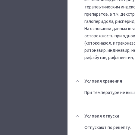
терапевтическим индекс
препаратов, в т.ч. декс
галоперидола, рисперидо
На основании данных in 
осторожность при одно
(кетоконазол, итраконаз
ритонавир, индинавир, н
рифабутин, рифапентин,
Условия хранения
При температуре не выше
Условия отпуска
Отпускают по рецепту.