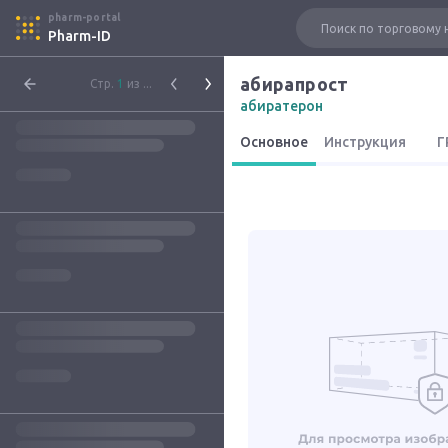
pharm-portal
Pharm-ID
абирапрост
Стр.
1
из ...
абиратерон
Основное
Инструкция
Г