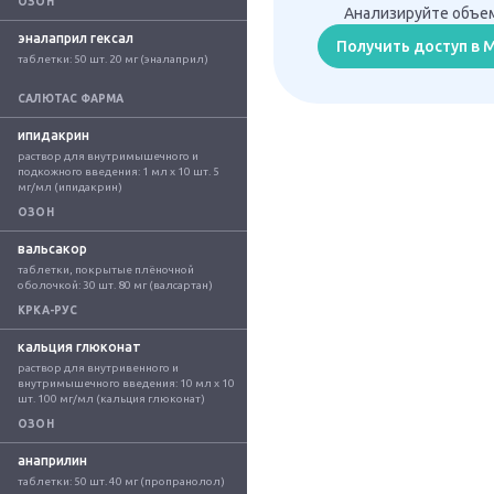
ОЗОН
Анализируйте объем
эналаприл гексал
Получить доступ в
таблетки: 50 шт. 20 мг (эналаприл)
САЛЮТАС ФАРМА
ипидакрин
раствор для внутримышечного и 
подкожного введения: 1 мл x 10 шт. 5 
мг/мл (ипидакрин)
ОЗОН
вальсакор
таблетки, покрытые плёночной 
оболочкой: 30 шт. 80 мг (валсартан)
КРКА-РУС
кальция глюконат
раствор для внутривенного и 
внутримышечного введения: 10 мл x 10 
шт. 100 мг/мл (кальция глюконат)
ОЗОН
анаприлин
таблетки: 50 шт. 40 мг (пропранолол)