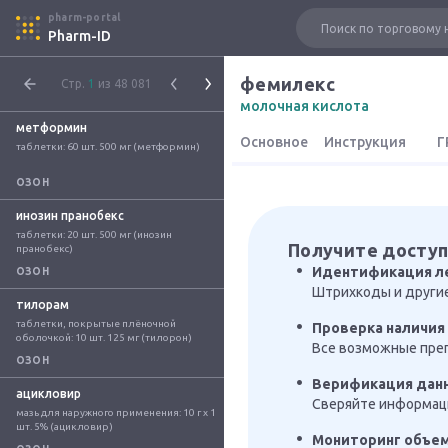
pharm-portal
Pharm-ID
фемилекс
Стр.
1
из 48 081
молочная кислота
метформин
Основное
Инструкция
Г
таблетки: 60 шт. 500 мг (метформин)
ОЗОН
инозин пранобекс
таблетки: 20 шт. 500 мг (инозин 
Получите доступ
пранобекс)
Идентификация л
ОЗОН
Штрихкоды и други
тилорам
таблетки, покрытые плёночной 
Проверка наличия 
оболочкой: 10 шт. 125 мг (тилорон)
Все возможные преп
ОЗОН
Верификация дан
ацикловир
Сверяйте информаци
мазь для наружного применения: 10 г x 1 
шт. 5% (ацикловир)
Мониторинг объе