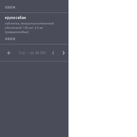
ОЗОН
круоксабан
таблетки, покрытые плёночной 
оболочкой: 120 шт. 2.5 мг 
(ривароксабан)
ОЗОН
Стр.
1
из 48 081