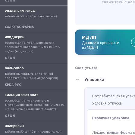
ОЗОН
эналаприл гексал
таблетки: 50 шт. 20 мг (эналаприл)
САЛЮТАС ФАРМА
ипидакрин
МДЛП
Данные о препарате
раствор для внутримышечного и 
подкожного введения: 1 мл x 10 шт. 5 
из МДЛП
мг/мл (ипидакрин)
ОЗОН
вальсакор
Свернуть всё
таблетки, покрытые плёночной 
оболочкой: 30 шт. 80 мг (валсартан)
Упаковка
КРКА-РУС
кальция глюконат
Потребительская упак
раствор для внутривенного и 
Условия отпуска
внутримышечного введения: 10 мл x 10 
шт. 100 мг/мл (кальция глюконат)
ОЗОН
Первичная упаковка
анаприлин
таблетки: 50 шт. 40 мг (пропранолол)
Лекарственная форма 