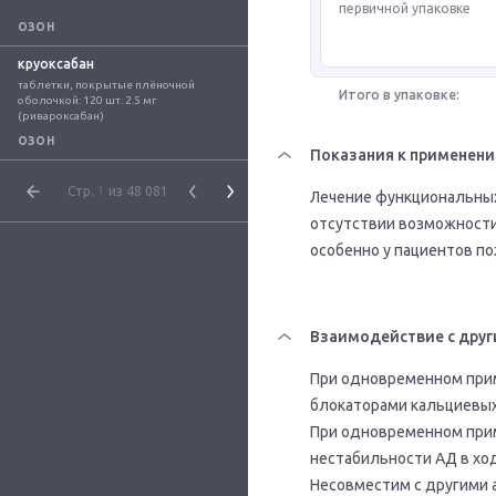
первичной упаковке
ОЗОН
круоксабан
таблетки, покрытые плёночной 
Итого в упаковке:
оболочкой: 120 шт. 2.5 мг 
(ривароксабан)
ОЗОН
Показания к применен
Стр.
1
из 48 081
Лечение функциональны
отсутствии возможности 
особенно у пациентов по
Взаимодействие с друг
При одновременном прим
блокаторами кальциевых
При одновременном прим
нестабильности АД в ход
Несовместим с другими 