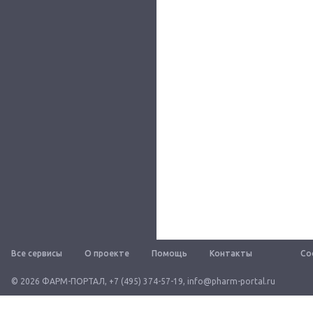
Все сервисы
О проекте
Помощь
Контакты
Со
© 2026 ФАРМ-ПОРТАЛ
,
+7 (495) 374-57-19
,
info@pharm-portal.ru