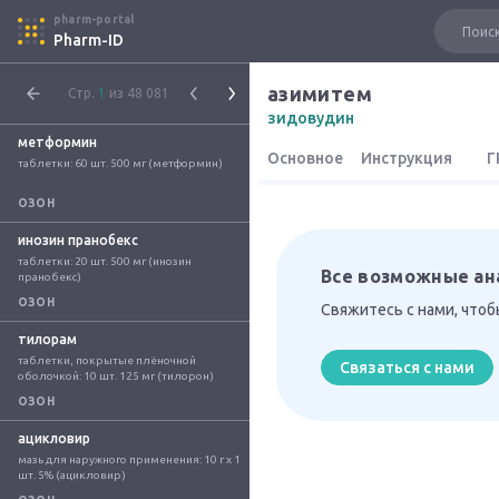
pharm-portal
Pharm-ID
азимитем
Стр.
1
из 48 081
зидовудин
метформин
Основное
Инструкция
Г
таблетки: 60 шт. 500 мг (метформин)
ОЗОН
инозин пранобекс
таблетки: 20 шт. 500 мг (инозин 
Все возможные ан
пранобекс)
ОЗОН
Свяжитесь с нами, что
тилорам
таблетки, покрытые плёночной 
Связаться с нами
оболочкой: 10 шт. 125 мг (тилорон)
ОЗОН
ацикловир
мазь для наружного применения: 10 г x 1 
шт. 5% (ацикловир)