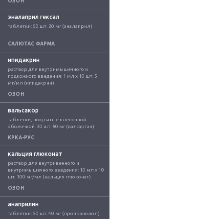
ОЗОН
эналаприл гексал
таблетки: 50 шт. 20 мг (эналаприл)
САЛЮТАС ФАРМА
ипидакрин
раствор для внутримышечного и 
подкожного введения: 1 мл x 10 шт. 5 
мг/мл (ипидакрин)
ОЗОН
вальсакор
таблетки, покрытые плёночной 
оболочкой: 30 шт. 80 мг (валсартан)
КРКА-РУС
кальция глюконат
раствор для внутривенного и 
внутримышечного введения: 10 мл x 10 
шт. 100 мг/мл (кальция глюконат)
ОЗОН
анаприлин
таблетки: 50 шт. 40 мг (пропранолол)