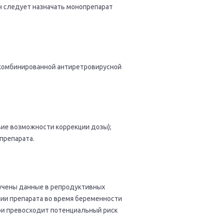
н следует назначать монопрепарат
е комбинированной антиретровирусной
вие возможности коррекции дозы);
препарата.
учены данные в репродуктивных
ении препарата во время беременности
ри превосходит потенциальный риск