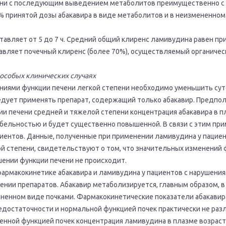
ени с последующим выведением метаболитов преимущественно с 
 принятой дозы абакавира в виде метаболитов и в неизмененном 
авляет от 5 до 7 ч. Средний общий клиренс ламивудина равен при
тавляет почечный клиренс (более 70%), осуществляемый органиче
особых клинических случаях
ниями функции печени легкой степени необходимо уменьшить суто
едует применять препарат, содержащий только абакавир. Предпола
и печени средней и тяжелой степени концентрация абакавира в п
бельностью и будет существенно повышенной. В связи с этим пр
циентов. Данные, полученные при применении ламивудина у пацие
й степени, свидетельствуют о том, что значительных изменений
шении функции печени не происходит.
армакокинетике абакавира и ламивудина у пациентов с нарушения
нии препаратов. Абакавир метаболизируется, главным образом, в
ненном виде почками. Фармакокинетические показатели абакавир
едостаточности и нормальной функцией почек практически не разл
шенной функцией почек концентрация ламивудина в плазме возраста