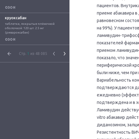
пациентов. Внутрик
ОЗОН
приеме абакавира в 
круоксабан
равновесном состоян
таблетки, покрытые плёночной 
на 99%). У пациент
оболочкой: 120 шт. 2.5 мг 
(ривароксабан)
ламивудин-трифосфат
ОЗОН
показателей фармак
приемом ламивудина
Стр.
1
из 48 085
показало, что значе
периферической кро
были ниже, чем при 
Вариабельность кон
подтверждаются дан
ежедневно (эффекти
подтверждена и в х
Ламивудин действуе
vitro абакавир дей
диданозином, залци
Резистентность ВИЧ