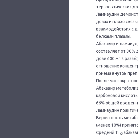
терапевтических до
Ламивудин демонст
дозах и плохо связы
взаимодействия с д
белками плазмы.
Абакавир и ламивуд
составляет от 30% 
дозе 600 мг 2 раза/с
отношение концентр
приема внутрь преп
После многократного
Абакавир метаболиз
карбоновой кислоты
66% общей введенно
Ламивудин практиче
Вероятность метабо
(менее 10%) принят
Средний T
абакав
1/2