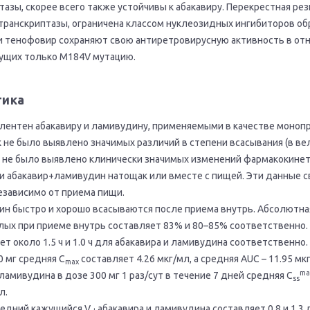
тазы, скорее всего также устойчивы к абакавиру. Перекрестная р
транскриптазы, ограничена классом нуклеозидных ингибиторов об
 и тенофовир сохраняют свою антиретровирусную активность в о
сущих только M184V мутацию.
тика
лентен абакавиру и ламивудину, применяемыми в качестве моноп
 не было выявлено значимых различий в степени всасывания (в ве
 не было выявлено клинически значимых изменений фармакокинети
 абакавир+ламивудин натощак или вместе с пищей. Эти данные с
зависимо от приема пищи.
ин быстро и хорошо всасываются после приема внутрь. Абсолютна
лых при приеме внутрь составляет 83% и 80–85% соответственно
т около 1.5 ч и 1.0 ч для абакавира и ламивудина соответственно
0 мг средняя С
составляет 4.26 мкг/мл, а средняя AUC – 11.95 м
max
ma
амивудина в дозе 300 мг 1 раз/сут в течение 7 дней средняя C
ss
л.
редний кажущийся V
абакавира и ламивудина составляет 0.8 и 1.3 