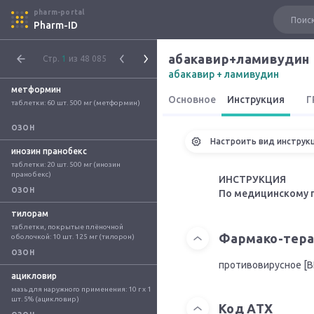
pharm-portal
Pharm-ID
абакавир+ламивудин
Стр.
1
из 48 085
абакавир + ламивудин
метформин
Основное
Инструкция
Г
таблетки: 60 шт. 500 мг (метформин)
ОЗОН
Настроить вид инструк
инозин пранобекс
таблетки: 20 шт. 500 мг (инозин 
пранобекс)
ИНСТРУКЦИЯ
ОЗОН
По медицинскому 
тилорам
таблетки, покрытые плёночной 
Фармако-тера
оболочкой: 10 шт. 125 мг (тилорон)
ОЗОН
противовирусное [В
ацикловир
мазь для наружного применения: 10 г x 1 
шт. 5% (ацикловир)
Код АТХ