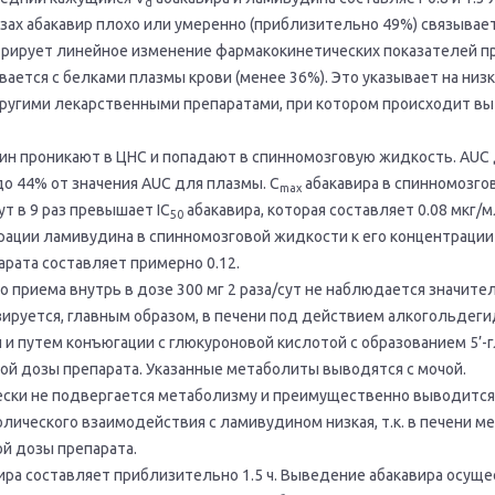
d
зах абакавир плохо или умеренно (приблизительно 49%) связывает
рирует линейное изменение фармакокинетических показателей пр
вается с белками плазмы крови (менее 36%). Это указывает на ни
ругими лекарственными препаратами, при котором происходит выт
ин проникают в ЦНС и попадают в спинномозговую жидкость. АUС
до 44% от значения AUC для плазмы. C
абакавира в спинномозго
max
ут в 9 раз превышает IC
абакавира, которая составляет 0.08 мкг/
50
ации ламивудина в спинномозговой жидкости к его концентрации в
арата составляет примерно 0.12.
 приема внутрь в дозе 300 мг 2 раза/сут не наблюдается значите
ируется, главным образом, в печени под действием алкогольдегид
 и путем конъюгации с глюкуроновой кислотой с образованием 5’
й дозы препарата. Указанные метаболиты выводятся с мочой.
ски не подвергается метаболизму и преимущественно выводится
лического взаимодействия с ламивудином низкая, т.к. в печени м
ой дозы препарата.
ира составляет приблизительно 1.5 ч. Выведение абакавира осущ