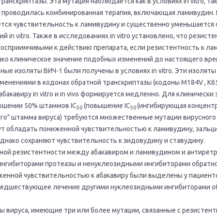
ранскриптазы. Эта мутация наблюдается как в условиях in vitro, т
 проводилась комбинированная терапия, включающая ламивудин. 
тся чувствительность к ламивудину и существенно уменьшается с
 in vitro. Также в исследованиях in vitro установлено, что резис
восприимчивыми к действию препарата, если резистентность к лам
ко клиническое значение подобных изменений до настоящего вре
ные изоляты ВИЧ-1 были получены в условиях in vitro. Эти изоля
енениями в кодонах обратной транскриптазы (кодоны M184V , K65R
абакавиру in vitro и in vivo формируется медленно. Для клиничес
ошении 50% штаммов IC
(повышение IC
(ингибирующая концентра
50
50
го" штамма вируса) требуются множественные мутации вирусного 
ут обладать пониженной чувствительностью к ламивудину, зальц
однако сохраняют чувствительность к зидовудину и ставудину.
ной резистентности между абакавиром и ламивудином и антирет
 ингибиторами протеазы и ненуклеозидными ингибиторами обратн
женной чувствительностью к абакавиру были выделены у пациент
предшествующее лечение другими нуклеозидными ингибиторами о
ы вируса, имеющие три или более мутации, связанные с резистен