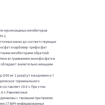
ппе нуклеозидных ингибиторов
Ч-2.
еточных киназ до соответствующих
фосфат и карбовир-трифосфат
ентными ингибиторами обратной
влено встраиванием монофосфата в
на обладают значительно меньшим
 (300 мг 2 раза/сут ежедневно и 1
етрическое терминального
составляет 20.6 ч. При этом
.6 ч. Равновесные
 одинаковы с таковыми при приеме
стием 27 ВИЧ-инфицированных