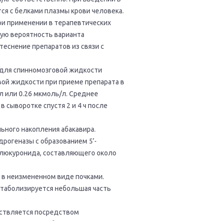
ся с белками плазмы крови человека.
и применении в терапевтических
зкую вероятность варианта
еснение препаратов из связи с
 для спинномозговой жидкости
вой жидкости при приеме препарата в
мл или 0.26 мкмоль/л. Среднее
 сыворотке спустя 2 и 4 ч после
льного накопления абакавира.
рогеназы с образованием 5’-
-глюкуронида, составляющего около
 в неизмененном виде почками.
етаболизируется небольшая часть
ествляется посредством