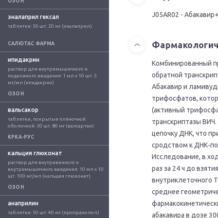
ОЗОН
J05AR02 - Абакави
эналаприл гексал
таблетки: 50 шт. 20 мг (эналаприл)
Фармакологич
САЛЮТАС ФАРМА
ипидакрин
Комбинированный пр
раствор для внутримышечного и 
обратной транскрип
подкожного введения: 1 мл x 10 шт. 5 
мг/мл (ипидакрин)
Абакавир и ламиву
ОЗОН
трифосфатов, котор
(активный трифосфа
вальсакор
таблетки, покрытые плёночной 
транскриптазы ВИЧ.
оболочкой: 30 шт. 80 мг (валсартан)
цепочку ДНК, что п
КРКА-РУС
сродством к ДНК-по
кальция глюконат
Исследование, в хо
раствор для внутривенного и 
раз за 24 ч до взят
внутримышечного введения: 10 мл x 10 
шт. 100 мг/мл (кальция глюконат)
внутриклеточного T
ОЗОН
среднее геометриче
фармакокинетически
анаприлин
таблетки: 50 шт. 40 мг (пропранолол)
абакавира в дозе 3