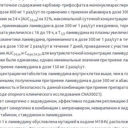
леточное содержание карбовир-трифосфата в мононуклеарах пер
дозе 600 мг 1 раз/сут по сравнению с приемом абакавира в дозе 300
ии за 24 ч (AUC
) на 32%, максимальной суточной концентрации
24,ss
ов, принимавших ламивудин в дозе 300 мг 1 раз/сут ежедневно, т
а увеличился с 16 до 19 ч, а T
ламивудина из плазмы увеличилс
1/2
окинетики ламивудина, принимаемого в дозе 300 мг 1 раз/сут в те
 в дозе 150 мг 2 раза/сут в течение 7 дней, проведенное с участ
ния AUC
и C
для внутриклеточной концентрации ламиву
24,ss
max 24,ss
ви были одинаковы, однако минимальные значения при приеме лам
приеме ламивудина в дозе 150 мг 2 раза/сут.
центрации метаболитов ламивудина внутри клетки выше, чем в п
ными, полученными при приеме ламивудина в дозе 300 мг и абакав
вность и безопасность данной комбинации при приеме препарато
оде опорного клинического исследования CNA30021).
т синергично с зидовудином, эффективно подавляя репликацию ВИЧ
ствует синергично в комбинации с ампренавиром, невирапином и з
табином, ставудином и ламивудином.
-1 к ламивудину обусловлена мутацией в кодоне M184V, располож