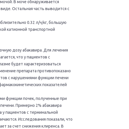
мочой. В моче обнаруживается
виде. Остальная часть выводится с
близительно 0.32 л/ч/кг, большую
ской катионной транспортной
чную дозу абакавира. Для лечения
гается, что у пациентов с
лазме будет характеризоваться
именение препарата противопоказано
нтов с нарушениями функции печени
 фармакокинетических показателей
ми функции почек, полученные при
 печени. Примерно 2% абакавира
а у пациентов с терминальной
ичаются. Исследования показали, что
ет за счет снижения клиренса. В