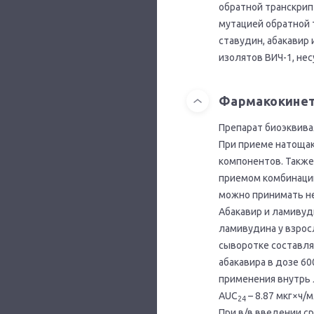
обратной транскрип
мутацией обратной 
ставудин, абакавир
изолятов ВИЧ-1, не
Фармакокине
Препарат биоэквива
При приеме натощак
компонентов. Также
приемом комбинации
можно принимать не
Абакавир и ламивуд
ламивудина у взрос
сыворотке составляе
абакавира в дозе 60
применения внутрь л
AUC
– 8.87 мкг×ч/м
24
При в/в введении с