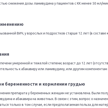
стью снижения дозы ламивудина у пациентов с КК менее 50 мл/ми
применению
вызванной ВИЧ, у взрослых и подростков старше 12 лет (в состав
ания
печени умеренной и тяжелой степени; возраст до 12 лет (отсутст
тельность к абакавиру или ламивудину, или другим компонентам 
ри беременности и кормлении грудью
нения препарата у беременных женщин не установлена. Были пол
удина и абакавира на животных. В связи с этим, вопрос о назнач
ться только в том случае, если предполагаемая польза для мате