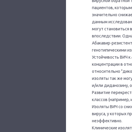
вирусной обратной т
пациентов, которым
значительно снижае
данным исследований
могут становиться 
впоследствии. Одна
Абакавир-резистент
генотипическими изм
Устойчивость ВИЧ к 
концентрации в отн
относительно "дико
изоляты так же мог
и/или диданозину, 
Развитие перекрест
классов (например,
Изоляты ВИЧ со сни
вируса, у которых 
неэффективно.
Клинические изолят