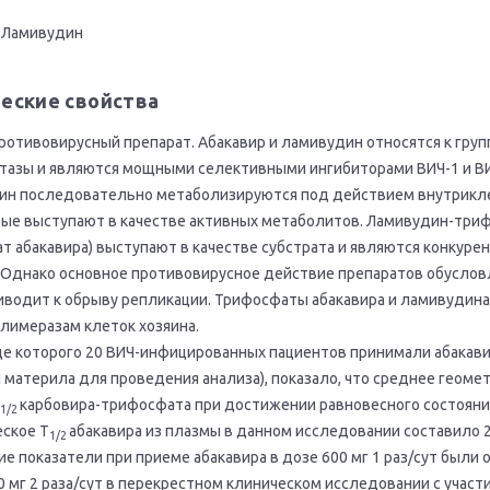
р+Ламивудин
еские свойства
отивовирусный препарат. Абакавир и ламивудин относятся к гру
тазы и являются мощными селективными ингибиторами ВИЧ-1 и ВИ
дин последовательно метаболизируются под действием внутрикл
ые выступают в качестве активных метаболитов. Ламивудин-три
т абакавира) выступают в качестве субстрата и являются конкур
 Однако основное противовирусное действие препаратов обусло
риводит к обрыву репликации. Трифосфаты абакавира и ламивуди
лимеразам клеток хозяина.
де которого 20 ВИЧ-инфицированных пациентов принимали абакавир
ия материла для проведения анализа), показало, что среднее геом
карбовира-трифосфата при достижении равновесного состояния 
1/2
ское T
абакавира из плазмы в данном исследовании составило 2
1/2
е показатели при приеме абакавира в дозе 600 мг 1 раз/сут были
00 мг 2 раза/сут в перекрестном клиническом исследовании с уча