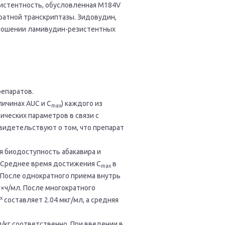
езистентность, обусловленная М184V
ратной транскриптазы. Зидовудин,
тношении ламивудин-резистентных
репаратов.
личинах AUC и С
) каждого из
max
ческих параметров в связи с
видетельствуют о том, что препарат
я биодоступность абакавира и
. Среднее время достижения C
в
max
. После однократного приема внутрь
кг×ч/мл. После многократного
x
составляет 2.04 мкг/мл, а средняя
л/кг соответственно. При введении в