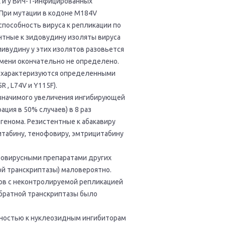
ак и у ВИЧ-1-инфицированных
При мутации в кодоне M184V
пособность вируса к репликации по
тентные к зидовудину изоляты вируса
ивудину у этих изолятов разовьется
мени окончательно не определено.
ты характеризуются определенными
 , L74V и Y115F).
ки значимого увеличения ингибирующей
ция в 50% случаев) в 8 раз
генома. Резистентные к абакавиру
итабину, тенофовиру, эмтрицитабину
ровирусными препаратами других
ой транскриптазы) маловероятно.
ов с неконтролируемой репликацией
братной транскриптазы было
тностью к нуклеозидным ингибиторам