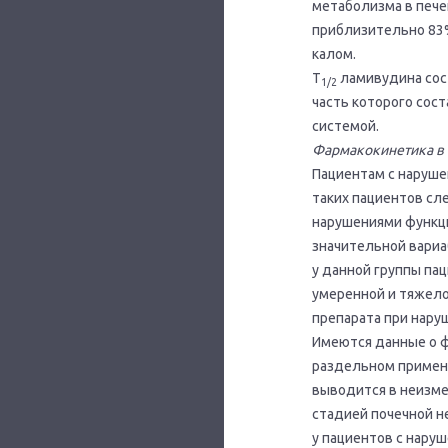
метаболизма в печ
приблизительно 83%
калом.
T
ламивудина сост
1/2
часть которого сос
системой.
Фармакокинетика в 
Пациентам с наруше
таких пациентов сл
нарушениями функци
значительной вариа
у данной группы па
умеренной и тяжело
препарата при нару
Имеются данные о ф
раздельном примене
выводится в неизме
стадией почечной н
у пациентов с нару