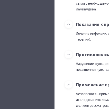
связи с необходимо
ламивудина.
Показания к 
Лечение инфекции, 
терапии).
Противопоказ
Нарушение функции 
повышенная чувстви
Применение п
Безопасность приме
исследованиях ламив
должен рассматрива