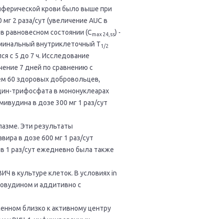
иферической крови было выше при
 мг 2 раза/сут (увеличение AUC в
 в равновесном состоянии (C
) -
max 24,ss
ерминальный внутриклеточный T
1/2
я с 5 до 7 ч. Исследование
чение 7 дней по сравнению с
ием 60 здоровых добровольцев,
дин-трифосфата в мононуклеарах
ивудина в дозе 300 мг 1 раз/сут
лазме. Эти результаты
ира в дозе 600 мг 1 раз/сут
в 1 раз/сут ежедневно была также
 в культуре клеток. В условиях in
идовудином и аддитивно с
енном близко к активному центру