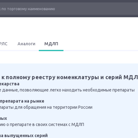
РЛС
Аналоги
МДЛП
 к полному реестру номенклатуры и серий МД
екарства
е данные, позволяющие легко находить необходимые препараты
препарата на рынке
араты для обращения на территории России
ных
ю о препарате в своих системах с МДЛП
ма выпущенных серий