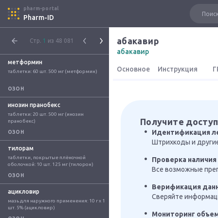
pharm-portal
Pharm-ID
абакавир
Стр.
1
из 48 081
абакавир
метформин
Основное
Инструкция
Г
таблетки: 60 шт. 500 мг (метформин)
ОЗОН
инозин пранобекс
таблетки: 20 шт. 500 мг (инозин 
Получите доступ
пранобекс)
Идентификация л
ОЗОН
Штрихкоды и други
тилорам
таблетки, покрытые плёночной 
Проверка наличия 
оболочкой: 10 шт. 125 мг (тилорон)
Все возможные преп
ОЗОН
Верификация дан
ацикловир
Сверяйте информаци
мазь для наружного применения: 10 г x 1 
шт. 5% (ацикловир)
Мониторинг объе