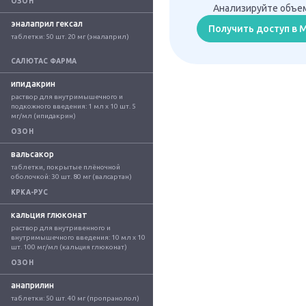
ОЗОН
Анализируйте объем
эналаприл гексал
Получить доступ в
таблетки: 50 шт. 20 мг (эналаприл)
САЛЮТАС ФАРМА
ипидакрин
раствор для внутримышечного и 
подкожного введения: 1 мл x 10 шт. 5 
мг/мл (ипидакрин)
ОЗОН
вальсакор
таблетки, покрытые плёночной 
оболочкой: 30 шт. 80 мг (валсартан)
КРКА-РУС
кальция глюконат
раствор для внутривенного и 
внутримышечного введения: 10 мл x 10 
шт. 100 мг/мл (кальция глюконат)
ОЗОН
анаприлин
таблетки: 50 шт. 40 мг (пропранолол)