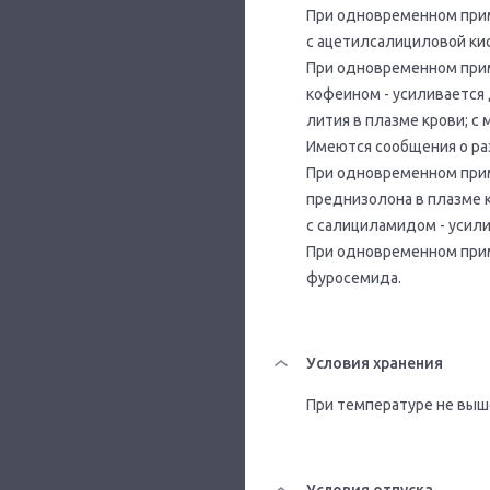
При одновременном прим
с ацетилсалициловой ки
При одновременном прим
кофеином - усиливается
лития в плазме крови; с
Имеются сообщения о ра
При одновременном при
преднизолона в плазме к
с салициламидом - усил
При одновременном при
фуросемида.
Условия хранения
При температуре не выше