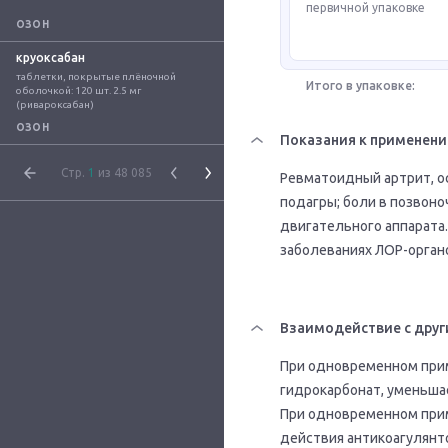
первичной упаковке
ОЗОН
круоксабан
таблетки, покрытые плёночной 
Итого в упаковке:
оболочкой: 120 шт. 2.5 мг 
(ривароксабан)
ОЗОН
Показания к применен
Стр.
1
из 48 085
Ревматоидный артрит, о
подагры; боли в позвоно
двигательного аппарата
заболеваниях ЛОР-органо
Взаимодействие с друг
При одновременном прим
гидрокарбонат, уменьшае
При одновременном прим
действия антикоагулянт