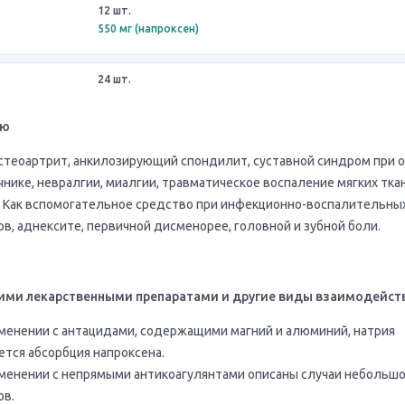
12 шт.
550 мг (напроксен)
24 шт.
ию
стеоартрит, анкилозирующий спондилит, суставной синдром при 
чнике, невралгии, миалгии, травматическое воспаление мягких тка
. Как вспомогательное средство при инфекционно-воспалительны
в, аднексите, первичной дисменорее, головной и зубной боли.
ими лекарственными препаратами и другие виды взаимодейст
енении с антацидами, содержащими магний и алюминий, натрия
тся абсорбция напроксена.
енении с непрямыми антикоагулянтами описаны случаи небольшо
ов.