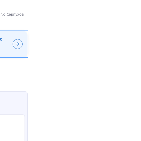
г.о.Серпухов,
с