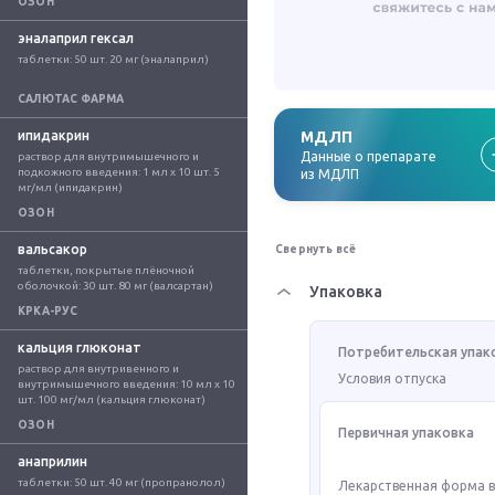
ОЗОН
эналаприл гексал
таблетки: 50 шт. 20 мг (эналаприл)
САЛЮТАС ФАРМА
ипидакрин
МДЛП
Данные о препарате
раствор для внутримышечного и 
подкожного введения: 1 мл x 10 шт. 5 
из МДЛП
мг/мл (ипидакрин)
ОЗОН
вальсакор
Свернуть всё
таблетки, покрытые плёночной 
оболочкой: 30 шт. 80 мг (валсартан)
Упаковка
КРКА-РУС
кальция глюконат
Потребительская упак
раствор для внутривенного и 
Условия отпуска
внутримышечного введения: 10 мл x 10 
шт. 100 мг/мл (кальция глюконат)
ОЗОН
Первичная упаковка
анаприлин
таблетки: 50 шт. 40 мг (пропранолол)
Лекарственная форма 