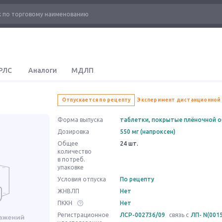
РЛС
Аналоги
МДЛП
Отпускается по рецепту
Эксперимент дистанционной
Форма выпуска
таблетки, покрытые плёночной 
Дозировка
550 мг (напроксен)
Общее
24 шт.
количество
в потреб.
упаковке
Условия отпуска
По рецепту
ЖНВЛП
Нет
ПККН
Нет
Регистрационное
ЛСР-002736/09
связь с
ЛП- N(0015