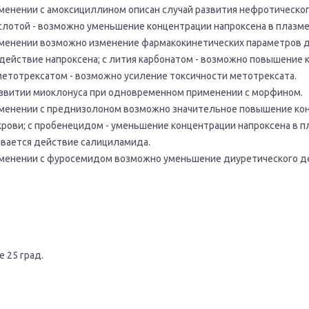
енении с амоксициллином описан случай развития нефротическог
слотой - возможно уменьшение концентрации напроксена в плазме
енении возможно изменение фармакокинетических параметров д
 действие напроксена; с лития карбонатом - возможно повышение 
 метотрексатом - возможно усиление токсичности метотрексата.
звитии миоклонуса при одновременном применении с морфином.
менении с преднизолоном возможно значительное повышение ко
рови; с пробенецидом - уменьшение концентрации напроксена в п
ивается действие салициламида.
менении с фуросемидом возможно уменьшение диуретического д
 25 град.