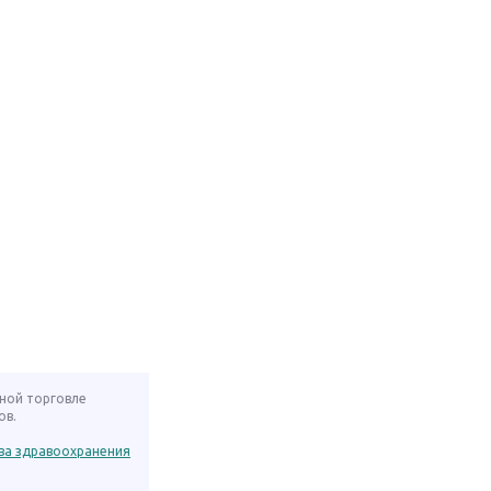
нной торговле
ов.
ва здравоохранения