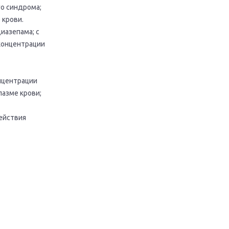
о синдрома;
 крови.
иазепама; с
концентрации
нцентрации
лазме крови;
ействия