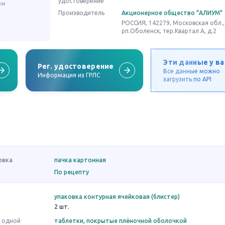
удостоверение
Производитель
Акционерное общество "АЛИУМ"
РОССИЯ, 142279, Московская обл., 
рп.Оболенск, тер.Квартал А, д.2
Эти данные у ва
Рег. удостоверение
Все данные можно
Информация из ГРЛС
загрузить по API
овка
пачка картонная
По рецепту
упаковка контурная ячейковая (блистер)
2 шт.
в одной
таблетки, покрытые плёночной оболочкой