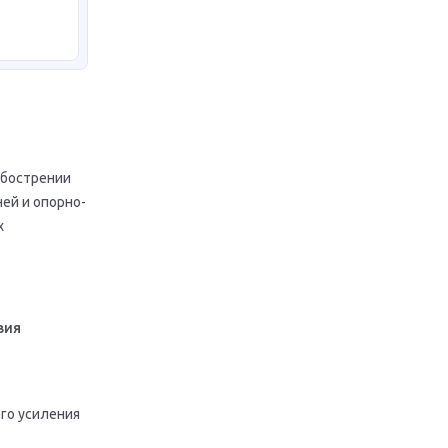
обострении
ней и опорно-
х
вия
го усиления