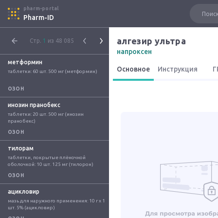
pharm-portal
Pharm-ID
алгезир ультра
Стр.
1
из 48 085
напроксен
метформин
Основное
Инструкция
Г
таблетки: 60 шт. 500 мг (метформин)
ОЗОН
инозин пранобекс
таблетки: 20 шт. 500 мг (инозин 
пранобекс)
ОЗОН
тилорам
таблетки, покрытые плёночной 
оболочкой: 10 шт. 125 мг (тилорон)
ОЗОН
ацикловир
мазь для наружного применения: 10 г x 1 
шт. 5% (ацикловир)