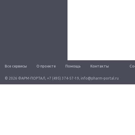
Все сервисы
О проекте
Помощь
Контакты
Со
© 2026 ФАРМ-ПОРТАЛ
,
+7 (495) 374-57-19
,
info@pharm-portal.ru