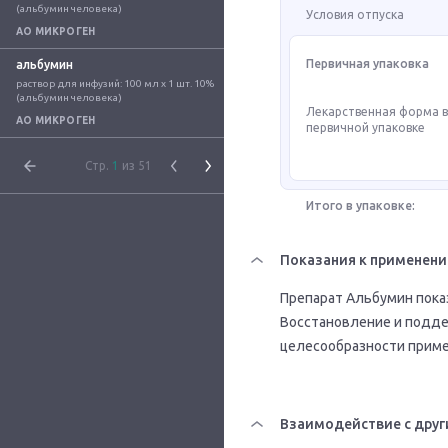
(альбумин человека)
Условия отпуска
АО МИКРОГЕН
Первичная упаковка
альбумин
раствор для инфузий: 100 мл x 1 шт. 10% 
(альбумин человека)
Лекарственная форма 
АО МИКРОГЕН
первичной упаковке
Стр.
1
из 51
Итого в упаковке:
Показания к применен
Препарат Альбумин показ
Восстановление и подде
целесообразности приме
Взаимодействие с друг