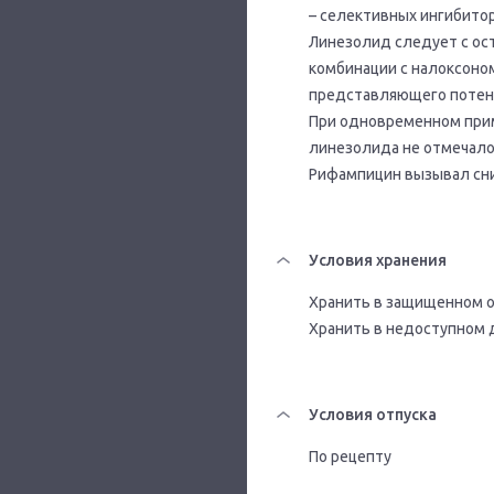
– селективных ингибитор
Линезолид следует с ос
комбинации с налоксоном
представляющего потенц
При одновременном при
линезолида не отмечало
Рифампицин вызывал сни
Условия хранения
Хранить в защищенном от
Хранить в недоступном 
Условия отпуска
По рецепту