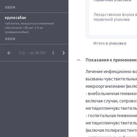
ОЗОН
Лекарственная форма 
круоксабан
первичной упаковке
таблетки, покрытые плёночной 
оболочкой: 120 шт. 2.5 мг 
(ривароксабан)
ОЗОН
Итого в упаковке:
Стр.
1
из 48 081
Показания к применен
Лечение инфекционно-во
вызваны чувствительны
микроорганизмами (вклю
- внебольничная пневмо
включая случаи, сопров
метициллинчувствитель
- госпитальная пневмони
метициллинчувствитель
(включая полирезистент