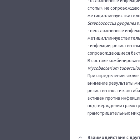
- осложненные инфекции
стопы», не сопровожда
метициллинчувствитель
Streptococcus pyogenes
и
- неосложненные инфекц
метициллинчувствител
- инфекции, резистентн
сопровождающиеся бакт
В составе комбинирован
Mycobacterium
tuberculos
При определении, являе
внимание результаты ми
резистентности к антиб
активен против инфекци
подтверждении грамотри
грамотрицательных мик
Взаимодействие с друг