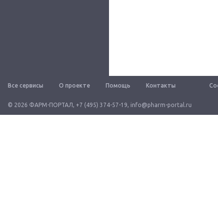
Все сервисы
О проекте
Помощь
Контакты
Со
© 2026 ФАРМ-ПОРТАЛ
,
+7 (495) 374-57-19
,
info@pharm-portal.ru