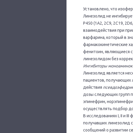
Установлено, что изофе
Линезолид не ингибируе
Р450 (1А2, 2С9, 2С19, 2D
взаимодействия при при
варфарина, который в з
фармакокинетические хар
фенитоин, являющиеся с
линезолидом без коррек
Ингибиторы моноаминок
Линезолид является нес
пациентов, получающих 
действия
псевдоэфедри
дозы следующих групп п
эпинефрин, норэпинефри
осуществлять подбор д
В исследованиях I, II и 
получавших линезолид с
сообщений о развитии с