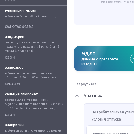
ОЗОН
эналаприл гексал
таблетки: 50 шт. 20 мг (эналаприл)
САЛЮТАС ФАРМА
ипидакрин
раствор для внутримышечного и 
подкожного введения: 1 мл x 10 шт. 5 
мг/мл (ипидакрин)
МДЛП
ОЗОН
Данные о препарате
из МДЛП
вальсакор
таблетки, покрытые плёночной 
оболочкой: 30 шт. 80 мг (валсартан)
КРКА-РУС
Свернуть всё
кальция глюконат
Упаковка
раствор для внутривенного и 
внутримышечного введения: 10 мл x 10 
шт. 100 мг/мл (кальция глюконат)
Потребительская упак
ОЗОН
Условия отпуска
анаприлин
таблетки: 50 шт. 40 мг (пропранолол)
Первичная упаковка