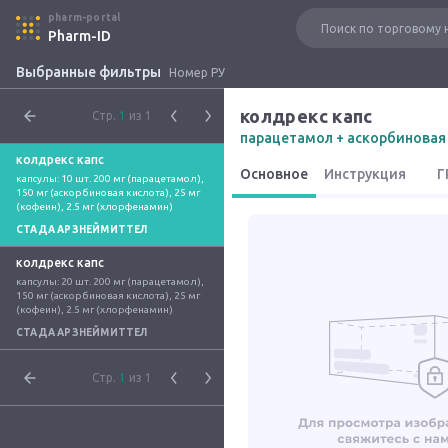
pharm-portal
Pharm-ID
Выбранные фильтры
Номер РУ
колдрекс капс
Стр.
1
из 1
парацетамол + аскорбиновая
колдрекс капс
Основное
Инструкция
Г
капсулы: 10 шт. 200 мг (парацетамол), 
150 мг (аскорбиновая кислота), 25 мг 
(кофеин), 2.5 мг (хлорфенамин)
СТАДА АРЗНЕЙМИТТЕЛ
колдрекс капс
капсулы: 20 шт. 200 мг (парацетамол), 
150 мг (аскорбиновая кислота), 25 мг 
(кофеин), 2.5 мг (хлорфенамин)
СТАДА АРЗНЕЙМИТТЕЛ
Стр.
1
из 1