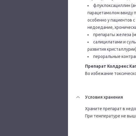
флуклоксациллин (а
парацетамолом ввиду п
особенно у пациентов с
недоедание, хроническ
препараты железа (
салицилатами и суль
развития кристаллурии)
пероральные контрац
Препарат Колдрекс Кап
Во избежание токсическо
Условия хранения
Храните препарат в недо
При температуре не выше