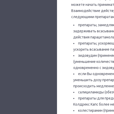
можете начать принимат
Взаимодействие действу
следующими препаратам
препараты, замедля
задерживать всасывани
действия парацетамола
препараты, ускоряю
ускорить всасывание п
зидовудин (применя
(уменьшение количеств
одновременно с зидову
если Вы одновременн
уменьшить дозу препар
происходить медленне
салициламиды (обез
препараты для пред
Колдрекс Капс более н
колестирамин (прим