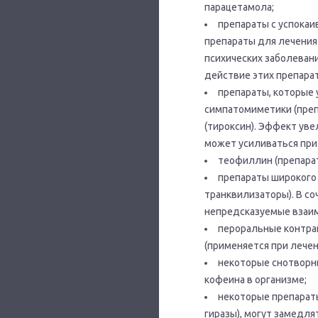
парацетамола;
препараты с успокаи
препараты для лечения
психических заболеван
действие этих препара
препараты, которые 
симпатомиметики (пре
(тироксин). Эффект ув
может усиливаться при
теофиллин (препарат
препараты широкого 
транквилизаторы). В со
непредсказуемые взаи
пероральные контра
(применяется при лече
некоторые снотворны
кофеина в организме;
некоторые препарат
гиразы), могут замедля