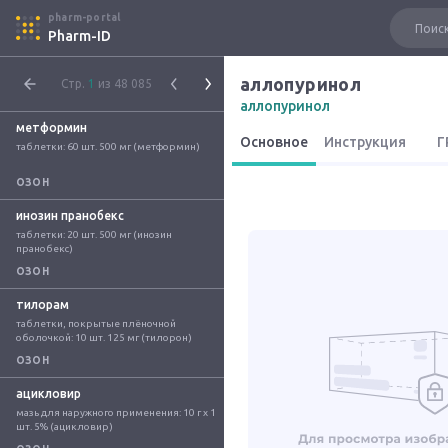
pharm-portal
Pharm-ID
аллопуринол
Стр.
1
из 48 085
аллопуринол
метформин
Основное
Инструкция
Г
таблетки: 60 шт. 500 мг (метформин)
ОЗОН
инозин пранобекс
таблетки: 20 шт. 500 мг (инозин 
пранобекс)
ОЗОН
тилорам
таблетки, покрытые плёночной 
оболочкой: 10 шт. 125 мг (тилорон)
ОЗОН
ацикловир
мазь для наружного применения: 10 г x 1 
шт. 5% (ацикловир)