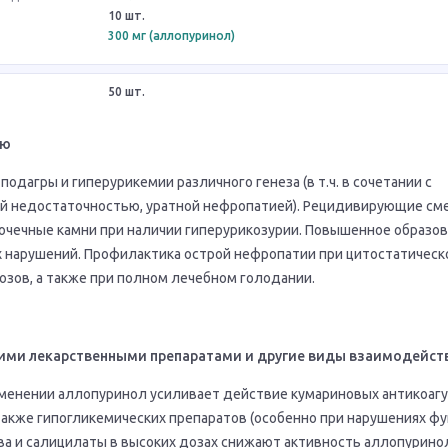
10 шт.
300 мг (аллопуринол)
50 шт.
ию
одагры и гиперурикемии различного генеза (в т.ч. в сочетании с
й недостаточностью, уратной нефропатией). Рецидивирующие с
очечные камни при наличии гиперурикозурии. Повышенное образов
нарушений. Профилактика острой нефропатии при цитостатическо
озов, а также при полном лечебном голодании.
ими лекарственными препаратами и другие виды взаимодейст
енении аллопуринол усиливает действие кумариновых антикоагу
также гипогликемических препаратов (особенно при нарушениях фу
ва и салицилаты в высоких дозах снижают активность аллопурино