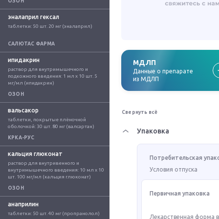
ОЗОН
эналаприл гексал
таблетки: 50 шт. 20 мг (эналаприл)
САЛЮТАС ФАРМА
ипидакрин
МДЛП
раствор для внутримышечного и 
Данные о препарате
подкожного введения: 1 мл x 10 шт. 5 
из МДЛП
мг/мл (ипидакрин)
ОЗОН
вальсакор
Свернуть всё
таблетки, покрытые плёночной 
оболочкой: 30 шт. 80 мг (валсартан)
Упаковка
КРКА-РУС
кальция глюконат
Потребительская упак
раствор для внутривенного и 
Условия отпуска
внутримышечного введения: 10 мл x 10 
шт. 100 мг/мл (кальция глюконат)
ОЗОН
Первичная упаковка
анаприлин
таблетки: 50 шт. 40 мг (пропранолол)
Лекарственная форма 