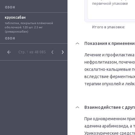
первичной упаковке
ОЗОН
круоксабан
таблетки, покрытые плёночной 
Итого в упаковке:
оболочкой: 120 шт. 2.5 мг 
(ривароксабан)
ОЗОН
Показания к применен
Стр.
1
из 48 085
Лечение и профилактика п
нефролитиазом, почечно
оксалатно-кальциевые п
вследствие ферментных 
терапии опухолей и лейк
Взаимодействие с друг
При одновременном прим
аденина арабинозида, а 
Урикозурические средст