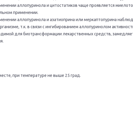
енении аллопуринола и цитостатиков чаще проявляется миелото
ельном применении.
енении аллопуринола и азатиоприна или меркаптопурина наблюд
рганизме, т.к. в связи с ингибированием аллопуринолом активност
одимой для биотрансформации лекарственных средств, замедляет
я.
есте, при температуре не выше 25 град.