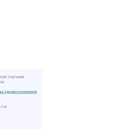
нной торговле
ов.
ва здравоохранения
ются