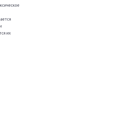
ксическое
ается
и
ся их