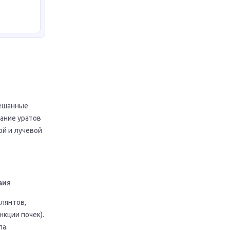
мешанные
ание уратов
й и лучевой
вия
лянтов,
нкции почек).
ла.