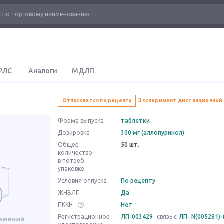
РЛС
Аналоги
МДЛП
Отпускается по рецепту
Эксперимент дистанционной
Форма выпуска
таблетки
Дозировка
300 мг (аллопуринол)
Общее
50 шт.
количество
в потреб.
упаковке
Условия отпуска
По рецепту
ЖНВЛП
Да
ПККН
Нет
Регистрационное
ЛП-003429
связь с
ЛП- N(005281)-