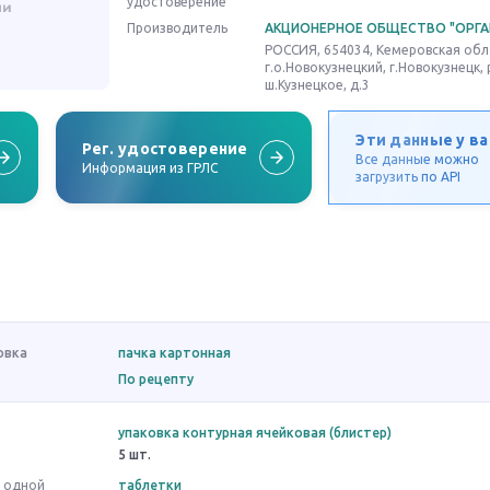
удостоверение
Производитель
АКЦИОНЕРНОЕ ОБЩЕСТВО "ОРГА
РОССИЯ, 654034, Кемеровская обл. 
г.о.Новокузнецкий, г.Новокузнецк, 
ш.Кузнецкое, д.3
Эти данные у ва
Рег. удостоверение
Все данные можно
Информация из ГРЛС
загрузить по API
овка
пачка картонная
По рецепту
упаковка контурная ячейковая (блистер)
5 шт.
в одной
таблетки