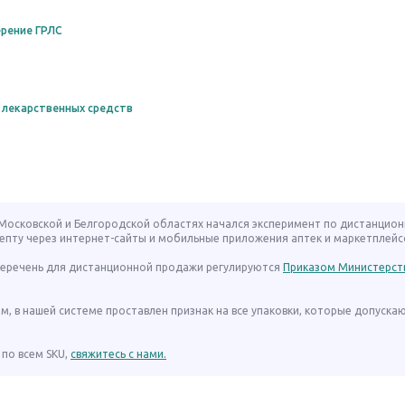
рение ГРЛС
 лекарственных средств
, Московской и Белгородской областях начался эксперимент по дистанцио
епту через интернет-сайты и мобильные приложения аптек и маркетплейс
 перечень для дистанционной продажи регулируются
Приказом Министерст
ом, в нашей системе проставлен признак на все упаковки, которые допуска
по всем SKU,
свяжитесь с нами.