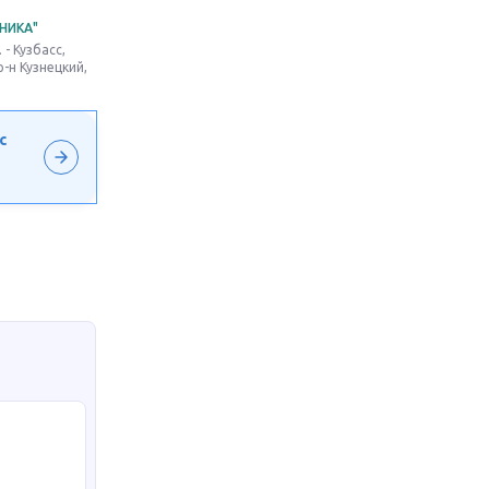
НИКА"
- Кузбасс,
р-н Кузнецкий,
с