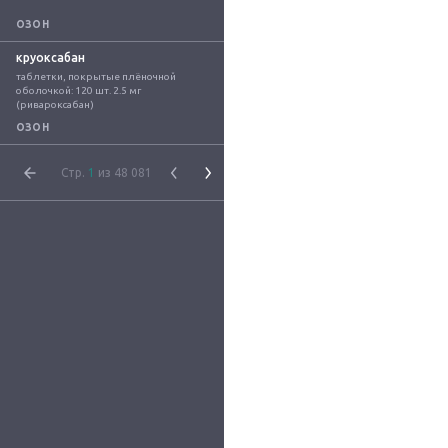
ОЗОН
круоксабан
таблетки, покрытые плёночной 
оболочкой: 120 шт. 2.5 мг 
(ривароксабан)
ОЗОН
Стр.
1
из 48 081