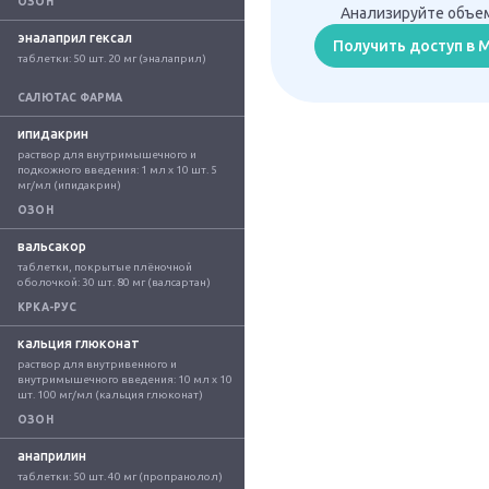
ОЗОН
Анализируйте объем
эналаприл гексал
Получить доступ в
таблетки: 50 шт. 20 мг (эналаприл)
САЛЮТАС ФАРМА
ипидакрин
раствор для внутримышечного и 
подкожного введения: 1 мл x 10 шт. 5 
мг/мл (ипидакрин)
ОЗОН
вальсакор
таблетки, покрытые плёночной 
оболочкой: 30 шт. 80 мг (валсартан)
КРКА-РУС
кальция глюконат
раствор для внутривенного и 
внутримышечного введения: 10 мл x 10 
шт. 100 мг/мл (кальция глюконат)
ОЗОН
анаприлин
таблетки: 50 шт. 40 мг (пропранолол)