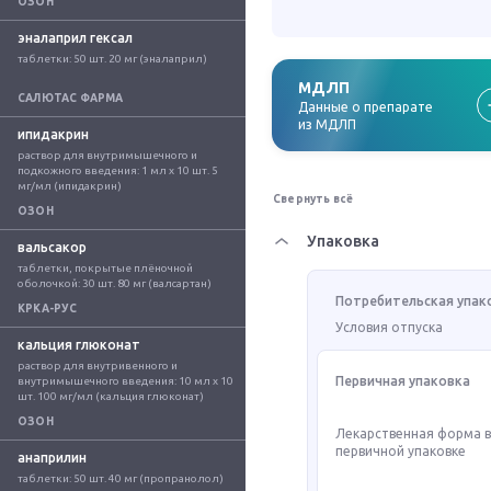
ОЗОН
эналаприл гексал
таблетки: 50 шт. 20 мг (эналаприл)
МДЛП
САЛЮТАС ФАРМА
Данные о препарате
из МДЛП
ипидакрин
раствор для внутримышечного и 
подкожного введения: 1 мл x 10 шт. 5 
мг/мл (ипидакрин)
Свернуть всё
ОЗОН
Упаковка
вальсакор
таблетки, покрытые плёночной 
оболочкой: 30 шт. 80 мг (валсартан)
Потребительская упак
КРКА-РУС
Условия отпуска
кальция глюконат
раствор для внутривенного и 
Первичная упаковка
внутримышечного введения: 10 мл x 10 
шт. 100 мг/мл (кальция глюконат)
ОЗОН
Лекарственная форма 
первичной упаковке
анаприлин
таблетки: 50 шт. 40 мг (пропранолол)