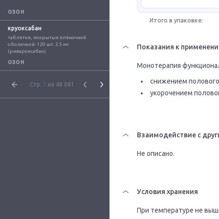
ОЗОН
Итого в упаковке:
круоксабан
таблетки, покрытые плёночной 
оболочкой: 120 шт. 2.5 мг 
Показания к применен
(ривароксабан)
ОЗОН
Монотерапия функционал
снижением полового 
Стр.
1
из 48 081
укорочением половог
Взаимодействие с друг
Не описано.
Условия хранения
При температуре не выш