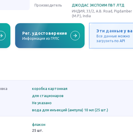
Производитель
ДЖОДАС ЭКСПОИМ ПВТ ЛТД
ИНДИЯ, 33/2, A.B. Road, Pigdamber 
(M.P.), India
Эти данные у ва
Рег. удостоверение
Все данные можно
Информация из ГРЛС
загрузить по API
овка
коробка картонная
для стационаров
Не указано
вода для инъекций (ампула) 10 мл (25 шт.)
флакон
25 шт.