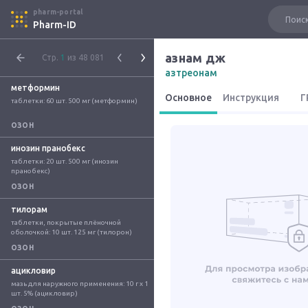
pharm-portal
Pharm-ID
азнам дж
Стр.
1
из 48 081
азтреонам
метформин
Основное
Инструкция
Г
таблетки: 60 шт. 500 мг (метформин)
ОЗОН
инозин пранобекс
таблетки: 20 шт. 500 мг (инозин 
пранобекс)
ОЗОН
тилорам
таблетки, покрытые плёночной 
оболочкой: 10 шт. 125 мг (тилорон)
ОЗОН
ацикловир
мазь для наружного применения: 10 г x 1 
шт. 5% (ацикловир)