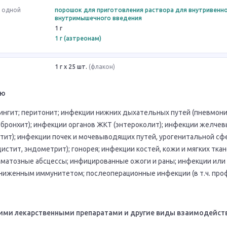
в одной
порошок для приготовления раствора для внутривенно
внутримышечного введения
1 г
1 г (азтреонам)
1 г x 25 шт.
(флакон)
ию
ингит; перитонит; инфекции нижних дыхательных путей (пневмони
, бронхит); инфекции органов ЖКТ (энтероколит); инфекции желч
стит); инфекции почек и мочевыводящих путей, урогенитальной с
истит, эндометрит); гонорея; инфекции костей, кожи и мягких ткан
матозные абсцессы; инфицированные ожоги и раны; инфекции или 
сниженным иммунитетом; послеоперационные инфекции (в т.ч. проф
ими лекарственными препаратами и другие виды взаимодейст