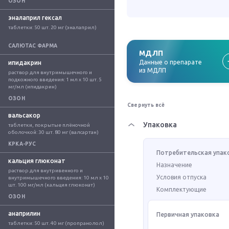
ОЗОН
эналаприл гексал
таблетки: 50 шт. 20 мг (эналаприл)
САЛЮТАС ФАРМА
МДЛП
Данные о препарате
ипидакрин
из МДЛП
раствор для внутримышечного и 
подкожного введения: 1 мл x 10 шт. 5 
мг/мл (ипидакрин)
ОЗОН
Свернуть всё
вальсакор
Упаковка
таблетки, покрытые плёночной 
оболочкой: 30 шт. 80 мг (валсартан)
КРКА-РУС
Потребительская упак
кальция глюконат
Назначение
раствор для внутривенного и 
Условия отпуска
внутримышечного введения: 10 мл x 10 
шт. 100 мг/мл (кальция глюконат)
Комплектующие
ОЗОН
анаприлин
Первичная упаковка
таблетки: 50 шт. 40 мг (пропранолол)