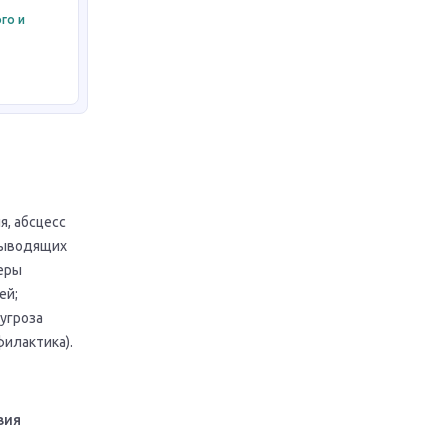
го и
я, абсцесс
евыводящих
феры
ей;
угроза
илактика).
вия