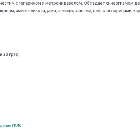
естим с гепарином и метронидазолом. Обладает синергизмом де
цином, аминогликозидами, пенициллинами, цефалоспоринами, ка
 30 град.
рение ГРЛС