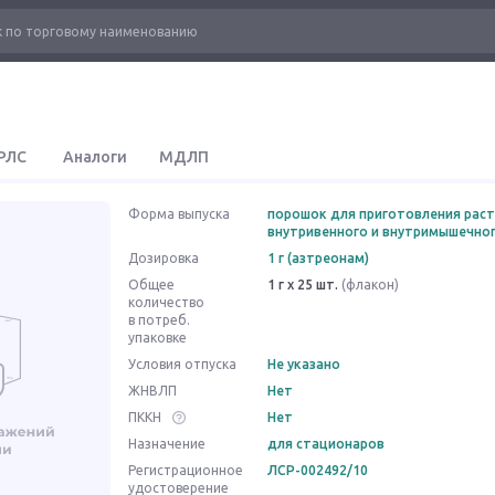
РЛС
Аналоги
МДЛП
Форма выпуска
порошок для приготовления рас
внутривенного и внутримышечно
Дозировка
1 г (азтреонам)
Общее
1 г x 25 шт.
(флакон)
количество
в потреб.
упаковке
Условия отпуска
Не указано
ЖНВЛП
Нет
ПККН
Нет
Назначение
для стационаров
Регистрационное
ЛСР-002492/10
удостоверение