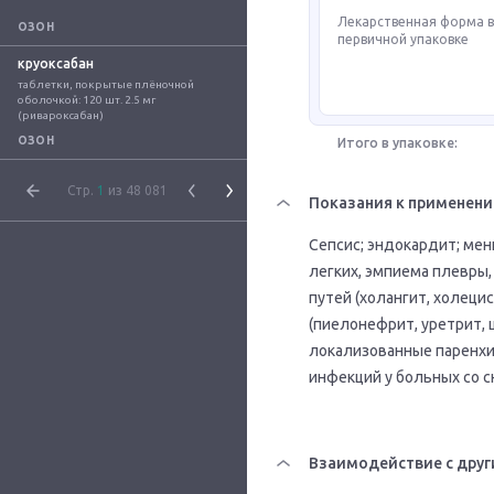
Лекарственная форма 
ОЗОН
первичной упаковке
круоксабан
таблетки, покрытые плёночной 
оболочкой: 120 шт. 2.5 мг 
(ривароксабан)
ОЗОН
Итого в упаковке:
Стр.
1
из 48 081
Показания к применен
Сепсис; эндокардит; мен
легких, эмпиема плевры
путей (холангит, холеци
(пиелонефрит, уретрит, ц
локализованные паренхи
инфекций у больных со 
Взаимодействие с друг