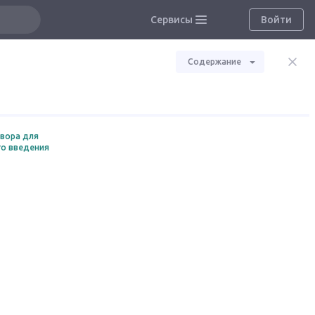
Сервисы
Войти
Содержание
твора для
го введения