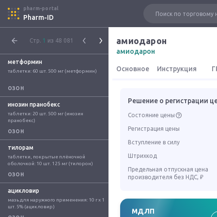
pharm-portal
Pharm-ID
амиодарон
Стр.
1
из 48 081
амиодарон
метформин
Основное
Инструкция
Г
таблетки: 60 шт. 500 мг (метформин)
ОЗОН
Решение о регистрации ц
инозин пранобекс
таблетки: 20 шт. 500 мг (инозин 
Состояние цены
пранобекс)
Регистрация цены
ОЗОН
Вступление в силу
тилорам
Штрихкод
таблетки, покрытые плёночной 
оболочкой: 10 шт. 125 мг (тилорон)
Предельная отпускная цена
ОЗОН
производителя без НДС, ₽
ацикловир
мазь для наружного применения: 10 г x 1 
шт. 5% (ацикловир)
МДЛП