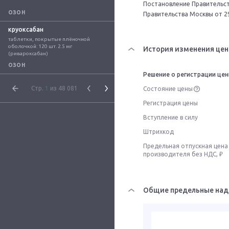
Постановление Правительств
ОЗОН
Правительства Москвы от 2
круоксабан
таблетки, покрытые плёночной 
оболочкой: 120 шт. 2.5 мг 
История изменения цен
(ривароксабан)
ОЗОН
Решение о регистрации це
Стр.
1
из 48 081
Состояние цены
Регистрация цены
Вступление в силу
Штрихкод
Предельная отпускная цена
производителя без НДС, ₽
Общие предельные над