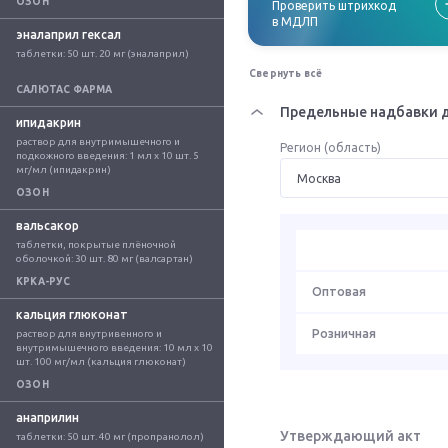
ОЗОН
Проверить штрихкод
в МДЛП
эналаприл гексал
таблетки: 50 шт. 20 мг (эналаприл)
Свернуть всё
САЛЮТАС ФАРМА
Предельные надбавки д
ипидакрин
раствор для внутримышечного и 
Регион (область)
подкожного введения: 1 мл x 10 шт. 5 
мг/мл (ипидакрин)
ОЗОН
вальсакор
таблетки, покрытые плёночной 
оболочкой: 30 шт. 80 мг (валсартан)
КРКА-РУС
Оптовая
кальция глюконат
Розничная
раствор для внутривенного и 
внутримышечного введения: 10 мл x 10 
шт. 100 мг/мл (кальция глюконат)
ОЗОН
анаприлин
Утверждающий акт
таблетки: 50 шт. 40 мг (пропранолол)