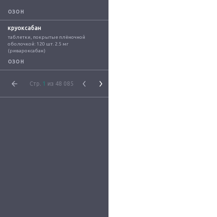
ОЗОН
круоксабан
таблетки, покрытые плёночной 
оболочкой: 120 шт. 2.5 мг 
(ривароксабан)
ОЗОН
Стр.
1
из 48 085