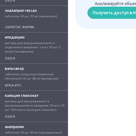
ОЗОН
Анализируйте объем
эналаприл гексал
Получить доступ в
таблетки: 50 шт. 20 мг (эналаприл)
САЛЮТАС ФАРМА
ипидакрин
раствор для внутримышечного и 
подкожного введения: 1 мл x 10 шт. 5 
мг/мл (ипидакрин)
ОЗОН
вальсакор
таблетки, покрытые плёночной 
оболочкой: 30 шт. 80 мг (валсартан)
КРКА-РУС
кальция глюконат
раствор для внутривенного и 
внутримышечного введения: 10 мл x 10 
шт. 100 мг/мл (кальция глюконат)
ОЗОН
анаприлин
таблетки: 50 шт. 40 мг (пропранолол)