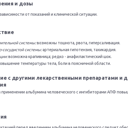
нения и дозы
зависимости от показаний и клинической ситуации.
ствие
ительной системы:
возможны тошнота, рвота, гиперсаливация.
о-сосудистой системы:
артериальная гипотензия, тахикардия.
ции:
возможна крапивница; редко - анафилактический шок.
вышение температуры тела, боли в поясничной области.
ие с другими лекарственными препаратами и 
ия
применении альбумина человеческого с ингибиторами АПФ повыш
ния
атацией перед введением альбумина человеческого следует обе