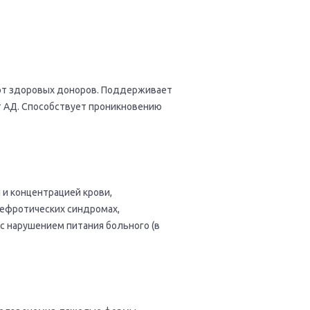
 от здоровых доноров. Поддерживает
т АД. Способствует проникновению
и концентрацией крови,
нефротических синдромах,
с нарушением питания больного (в