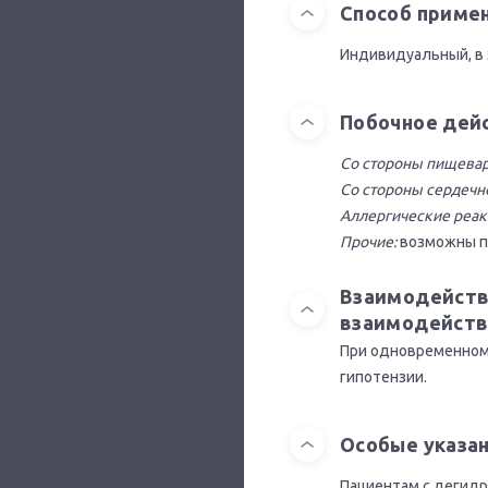
Способ приме
Индивидуальный, в 
Побочное дей
Со стороны пищевар
Со стороны сердечн
Аллергические реак
Прочие:
возможны по
Взаимодейств
взаимодейств
При одновременном 
гипотензии.
Особые указа
Пациентам с дегидр