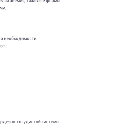
желая анемия, тяжелые формы
му.
ей необходимости.
ют.
ердечно-сосудистой системы.