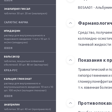
ОЗОН
B05AA01 - Альбуми
эналаприл гексал
таблетки: 50 шт. 20 мг (эналаприл)
Фармакологич
САЛЮТАС ФАРМА
ипидакрин
Средство, получаем
раствор для внутримышечного и 
коллоидно-осмотиче
подкожного введения: 1 мл x 10 шт. 5 
мг/мл (ипидакрин)
тканевой жидкости 
ОЗОН
вальсакор
Показания к 
таблетки, покрытые плёночной 
оболочкой: 30 шт. 80 мг (валсартан)
Травматический и п
КРКА-РУС
гипопротеинемия и 
кальция глюконат
гломерулонефритах,
раствор для внутривенного и 
внутримышечного введения: 10 мл x 10 
т.ч. язвенная болезн
шт. 100 мг/мл (кальция глюконат)
ОЗОН
Противопоказ
анаприлин
таблетки: 50 шт. 40 мг (пропранолол)