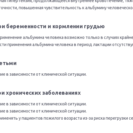
ная гипертензия, продолжающееся внутреннее кровотечение, тя
очности, повышенная чувствительность к альбумину человеческо
ри беременности и кормлении грудью
рименение альбумина человека возможно только в случаях крайн
сти применения альбумина человека в период лактации отсутству
етьми
е в зависимости от клинической ситуации.
ри хронических заболеваниях
е в зависимости от клинической ситуации.
е в зависимости от клинической ситуации.
именять у пациентов пожилого возраста из-за риска перегрузки с