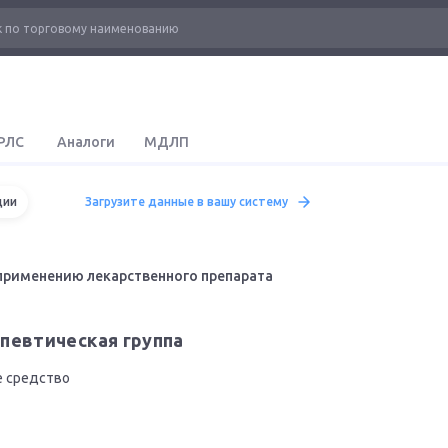
РЛС
Аналоги
МДЛП
ции
Загрузите данные в вашу систему
применению лекарственного препарата
певтическая группа
 средство