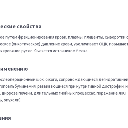
н
еские свойства
ое путем фракционирования крови, плазмы, плаценты, сыворотки
ское (онкотическое) давление крови, увеличивает ОЦК, повышае
в кровяное русло. Является источником белка.
применению
ослеоперационный шок, ожоги, сопровождающиеся дегидратацией 
гипоальбуминемия, развивающиеся при нутритивной дистрофии, 
 циррозе печени, длительных гнойных процессах, поражение ЖКТ 
ь, опухоли).
ания