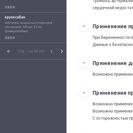
Тромбоз, артериаль
сердечной недостат
ОЗОН
круоксабан
таблетки, покрытые плёночной 
Применение п
оболочкой: 120 шт. 2.5 мг 
(ривароксабан)
При беременности п
ОЗОН
Данные о безопасно
Стр.
1
из 48 081
Применение д
Возможно применени
Применения п
Возможно применени
Возможно применени
С осторожностью пр