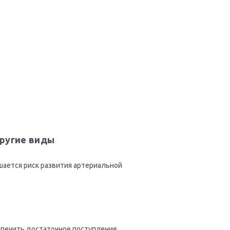
другие виды
ается риск развития артериальной
спечить достаточное поступление