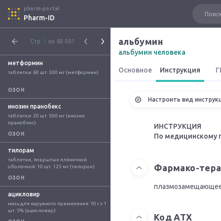
pharm-portal
Pharm-ID
альбумин
Стр.
1
из 48 081
альбумин человека
метформин
Основное
Инструкция
Г
таблетки: 60 шт. 500 мг (метформин)
ОЗОН
Настроить вид инструк
инозин пранобекс
таблетки: 20 шт. 500 мг (инозин 
пранобекс)
ИНСТРУКЦИЯ
ОЗОН
По медицинскому 
тилорам
таблетки, покрытые плёночной 
Фармако-тера
оболочкой: 10 шт. 125 мг (тилорон)
ОЗОН
плазмозамещающее
ацикловир
мазь для наружного применения: 10 г x 1 
шт. 5% (ацикловир)
Код АТХ