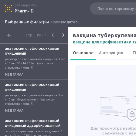
pharm-portal
Pharm-ID
Выбранные фильтры
Производитель
вакцина туберкулезна
Стр.
1
из 17
вакцина для профилактики т
анатоксин стафилококковый
Основное
Инструкция
Г
очищенный
раствор для подкожного введения: 1 мл 
x 10 шт. 10 - 14 ЕС/мл (анатоксин 
стафилококковый)
МЕДГАМАЛ
анатоксин стафилококковый
очищенный
раствор для подкожного введения: 1 мл 
x 10 шт. Не дозируется  (анатоксин 
стафилококковый)
МЕДГАМАЛ
анатоксин стафилококковый
очищенный адсорбированный
суспензия для подкожного введения: 1 
мл x 10 шт. 10 ЕС/мл (анатоксин 