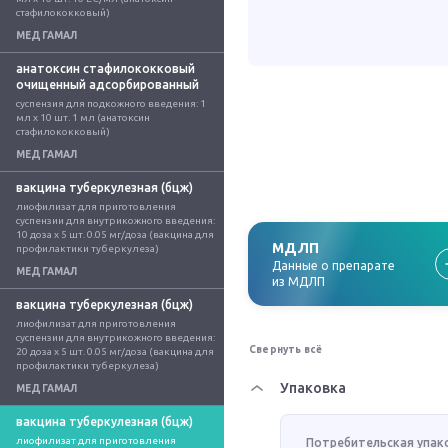
стафилококковый)
МЕДГАМАЛ
анатоксин стафилококковый
очищенный адсорбированный
суспензия для подкожного введения: 1 
мл x 10 шт. 1 мл (анатоксин 
стафилококковый)
МЕДГАМАЛ
вакцина туберкулезная (бцж)
лиофилизат для приготовления 
суспензии для внутрикожного введения: 
10 доза x 5 шт. 0.05 мг/доза (вакцина для 
МДЛП
профилактики туберкулеза)
Данные о препарате
МЕДГАМАЛ
из МДЛП
вакцина туберкулезная (бцж)
лиофилизат для приготовления 
суспензии для внутрикожного введения: 
Свернуть всё
20 доза x 5 шт. 0.05 мг/доза (вакцина для 
профилактики туберкулеза)
Упаковка
МЕДГАМАЛ
вакцина туберкулезная (бцж)
лиофилизат для приготовления 
Потребительская упак