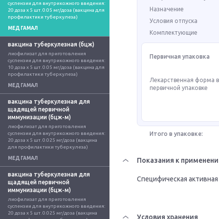
суспензии для внутрикожного введения: 
Назначение
20 доза x 5 шт. 0.05 мг/доза (вакцина для 
профилактики туберкулеза)
Условия отпуска
МЕДГАМАЛ
Комплектующие
вакцина туберкулезная (бцж)
лиофилизат для приготовления 
Первичная упаковка
суспензии для внутрикожного введения: 
10 доза x 5 шт. 0.05 мг/доза (вакцина для 
профилактики туберкулеза)
Лекарственная форма 
МЕДГАМАЛ
первичной упаковке
вакцина туберкулезная для
щадящей первичной
иммунизации (бцж-м)
лиофилизат для приготовления 
суспензии для внутрикожного введения: 
Итого в упаковке:
20 доза x 5 шт. 0.025 мг/доза (вакцина 
для профилактики туберкулеза)
МЕДГАМАЛ
Показания к применен
вакцина туберкулезная для
Специфическая активная
щадящей первичной
иммунизации (бцж-м)
лиофилизат для приготовления 
суспензии для внутрикожного введения: 
20 доза x 5 шт. 0.025 мг/доза (вакцина 
Условия хранения