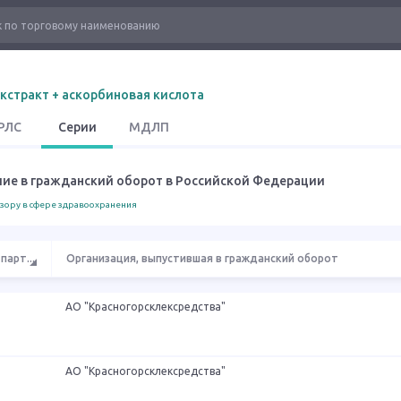
кстракт + аскорбиновая кислота
РЛС
Серии
МДЛП
шие в гражданский оборот в Российской Федерации
зору в сфере здравоохранения
 парт
...
Организация, выпустившая в гражданский оборот
АО "Красногорсклексредства"
АО "Красногорсклексредства"