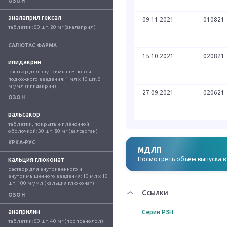
ОЗОН
эналаприл гексал
09.11.2021
010821
таблетки: 50 шт. 20 мг (эналаприл)
САЛЮТАС ФАРМА
15.10.2021
020821
ипидакрин
раствор для внутримышечного и 
подкожного введения: 1 мл x 10 шт. 5 
мг/мл (ипидакрин)
27.09.2021
020621
ОЗОН
вальсакор
таблетки, покрытые плёночной 
оболочкой: 30 шт. 80 мг (валсартан)
КРКА-РУС
МДЛП
Посмотреть объем выпуска 
кальция глюконат
раствор для внутривенного и 
внутримышечного введения: 10 мл x 10 
шт. 100 мг/мл (кальция глюконат)
Ссылки
ОЗОН
анаприлин
Серии РЗН
таблетки: 50 шт. 40 мг (пропранолол)