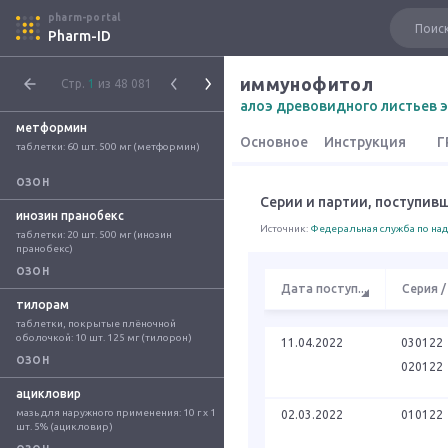
pharm-portal
Pharm-ID
иммунофитол
Стр.
1
из 48 081
алоэ древовидного листьев э
метформин
Основное
Инструкция
Г
таблетки: 60 шт. 500 мг (метформин)
ОЗОН
Серии и партии, поступив
инозин пранобекс
Источник:
Федеральная служба по над
таблетки: 20 шт. 500 мг (инозин 
пранобекс)
ОЗОН
Дата поступ
...
Серия /
тилорам
таблетки, покрытые плёночной 
оболочкой: 10 шт. 125 мг (тилорон)
11.04.2022
030122
ОЗОН
020122
ацикловир
мазь для наружного применения: 10 г x 1 
02.03.2022
010122
шт. 5% (ацикловир)