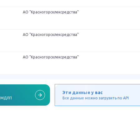
АО "Красногорсклексредства"
АО "Красногорсклексредства"
АО "Красногорсклексредства"
Эти данные у вас
в МДЛП
Все данные можно загрузить по API