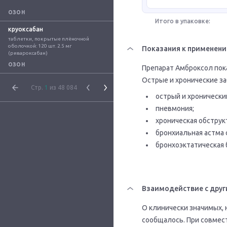
ОЗОН
Итого в упаковке:
круоксабан
таблетки, покрытые плёночной 
оболочкой: 120 шт. 2.5 мг 
Показания к применен
(ривароксабан)
ОЗОН
Препарат Амброксол пока
Острые и хронические з
Стр.
1
из 48 084
острый и хронически
пневмония;
хроническая обструк
бронхиальная астма
бронхоэктатическая 
Взаимодействие с друг
О клинически значимых,
сообщалось. При совмес