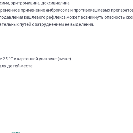
сима, эритромицина, доксициклина.
ременное применение амброксола и противокашлевых препаратов
ет подавления кашлевого рефлекса может возникнуть опасность ск
ательных путей с затруднением ее выделения.
25 °С в картонной упаковке (пачке).
для детей месте.