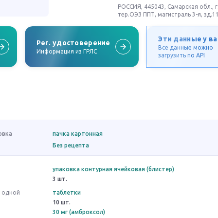
РОССИЯ, 445043, Самарская обл., г
тер.ОЭЗ ППТ, магистраль 3-я, зд.11
Эти данные у ва
Рег. удостоверение
Все данные можно
Информация из ГРЛС
загрузить по API
овка
пачка картонная
Без рецепта
упаковка контурная ячейковая (блистер)
3 шт.
в одной
таблетки
10 шт.
30 мг (амброксол)