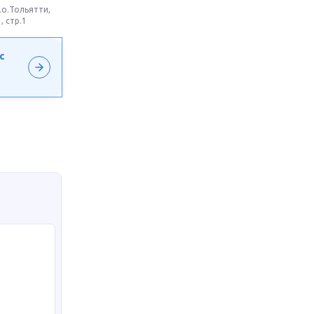
.о.Тольятти,
, стр.1
с