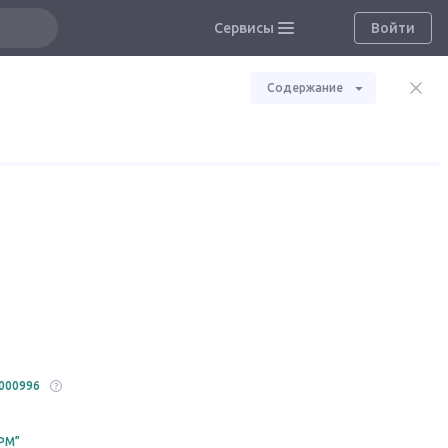
Сервисы
Войти
Содержание
000996
РМ”