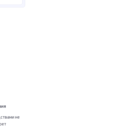
вия
дствами не
рет