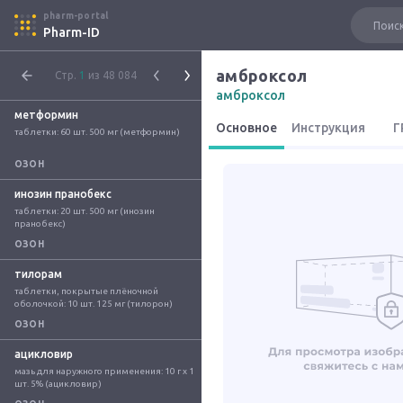
pharm-portal
Pharm-ID
амброксол
Стр.
1
из 48 084
амброксол
метформин
Основное
Инструкция
Г
таблетки: 60 шт. 500 мг (метформин)
ОЗОН
инозин пранобекс
таблетки: 20 шт. 500 мг (инозин 
пранобекс)
ОЗОН
тилорам
таблетки, покрытые плёночной 
оболочкой: 10 шт. 125 мг (тилорон)
ОЗОН
ацикловир
мазь для наружного применения: 10 г x 1 
шт. 5% (ацикловир)