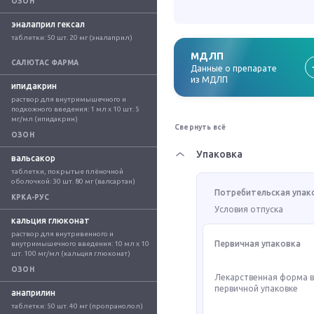
ОЗОН
эналаприл гексал
таблетки: 50 шт. 20 мг (эналаприл)
МДЛП
САЛЮТАС ФАРМА
Данные о препарате
из МДЛП
ипидакрин
раствор для внутримышечного и 
подкожного введения: 1 мл x 10 шт. 5 
мг/мл (ипидакрин)
Свернуть всё
ОЗОН
Упаковка
вальсакор
таблетки, покрытые плёночной 
оболочкой: 30 шт. 80 мг (валсартан)
Потребительская упак
КРКА-РУС
Условия отпуска
кальция глюконат
раствор для внутривенного и 
Первичная упаковка
внутримышечного введения: 10 мл x 10 
шт. 100 мг/мл (кальция глюконат)
ОЗОН
Лекарственная форма 
первичной упаковке
анаприлин
таблетки: 50 шт. 40 мг (пропранолол)