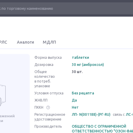
РЛС
Аналоги
МДЛП
Форма выпуска
таблетки
Дозировка
30 мг (амброксол)
Общее
30 шт.
количество
в потреб.
упаковке
Условия отпуска
Без рецепта
ЖНВЛП
Да
ПККН
Нет
Регистрационное
ЛП- N(001188)-(РГ-RU)
связь с
ЛС-
удостоверение
Производитель
ОБЩЕСТВО С ОГРАНИЧЕННОЙ
ОТВЕТСТВЕННОСТЬЮ "ОЗОН ФА