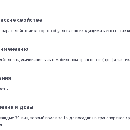
еские свойства
епарат, действие которого обусловлено входящими в его состав 
применению
я болезнь; укачивание в автомобильном транспорте (профилактика
ания
сть.
нения и дозы
 каждые 30 мин, первый прием за 1 ч до посадки на транспортное с
я.