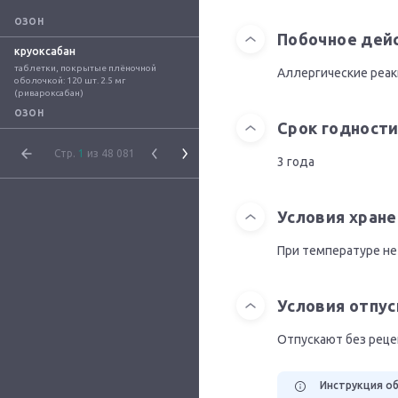
ОЗОН
Побочное дей
круоксабан
таблетки, покрытые плёночной 
Аллергические реак
оболочкой: 120 шт. 2.5 мг 
(ривароксабан)
ОЗОН
Срок годност
Стр.
1
из 48 081
3 года
Условия хране
При температуре не
Условия отпус
Отпускают без реце
Инструкция об