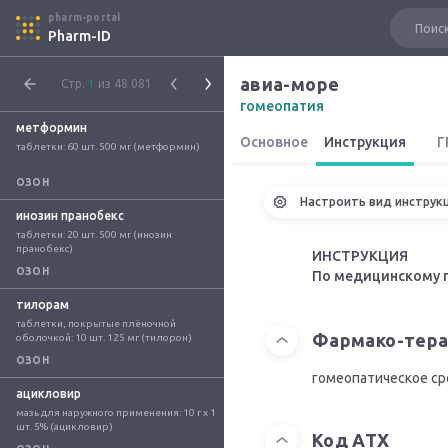
pharm-portal
Pharm-ID
авиа-море
Стр.
1
из 48 081
гомеопатия
метформин
Основное
Инструкция
Г
таблетки: 60 шт. 500 мг (метформин)
ОЗОН
Настроить вид инструк
инозин пранобекс
таблетки: 20 шт. 500 мг (инозин 
пранобекс)
ИНСТРУКЦИЯ
ОЗОН
По медицинскому 
тилорам
таблетки, покрытые плёночной 
Фармако-тера
оболочкой: 10 шт. 125 мг (тилорон)
ОЗОН
гомеопатическое с
ацикловир
мазь для наружного применения: 10 г x 1 
шт. 5% (ацикловир)
Код АТХ