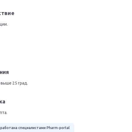
ствие
ции.
и
ния
 выше 25 град.
ка
пта.
работана специалистами Pharm-portal