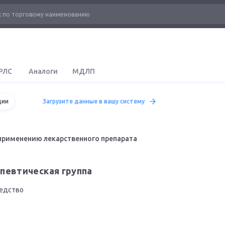
РЛС
Аналоги
МДЛП
ции
Загрузите данные в вашу систему
применению лекарственного препарата
певтическая группа
редство