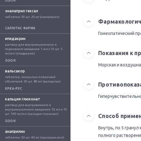
ОЗОН
эналаприл гексал
таблетки: 50 шт. 20 мг (эналаприл)
Фармакологич
САЛЮТАС ФАРМА
Гомеопатический пр
ипидакрин
раствор для внутримышечного и 
подкожного введения: 1 мл x 10 шт. 5 
Показания к 
мг/мл (ипидакрин)
ОЗОН
Морская и воздушна
вальсакор
таблетки, покрытые плёночной 
оболочкой: 30 шт. 80 мг (валсартан)
Противопоказ
КРКА-РУС
Гиперчувствительно
кальция глюконат
раствор для внутривенного и 
внутримышечного введения: 10 мл x 10 
шт. 100 мг/мл (кальция глюконат)
Способ приме
ОЗОН
Внутрь, по 5 гранул
анаприлин
полного растворени
таблетки: 50 шт. 40 мг (пропранолол)