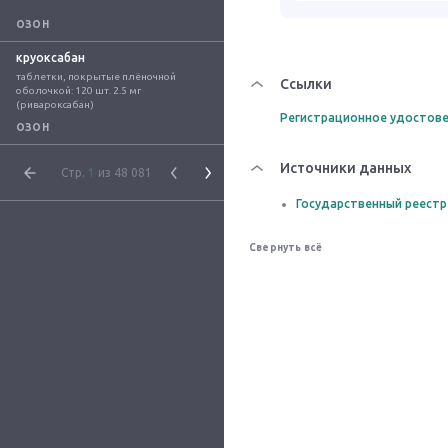
ОЗОН
круоксабан
таблетки, покрытые плёночной 
Ссылки
оболочкой: 120 шт. 2.5 мг 
(ривароксабан)
Регистрационное удостове
ОЗОН
Источники данных
Стр.
1
из 48 081
Государственный реестр
Свернуть всё