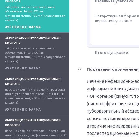
кислота
Первичная упаковка
таблетки, покрытые плёночной 
оболочкой: 14 шт. 875 мг 
(амоксициллин), 125 мг (клавулановая 
Лекарственная форма 
кислота)
первичной упаковке
АУРОБИНДО ФАРМА
амоксициллин+клавулановая
кислота
таблетки, покрытые плёночной 
Итого в упаковке:
оболочкой: 14 шт. 500 мг 
(амоксициллин), 125 мг (клавулановая 
кислота)
АУРОБИНДО ФАРМА
Показания к применен
амоксициллин+клавулановая
Лечение инфекционно-во
кислота
инфекции нижних дыхател
порошок для приготовления раствора 
для внутривенного введения: 1 шт. 1 г 
ЛОР-органов (синусит, т
(амоксициллин), 200 мг (клавулановая 
кислота)
(пиелонефрит, пиелит, ц
АУРОБИНДО ФАРМА
тубоовариальный абсцес
сепсис, пельвиоперитонит
амоксициллин+клавулановая
кислота
вторично инфицированны
порошок для приготовления суспензии 
послеоперационные инф
для приема внутрь, [земляничный]: 7.35 