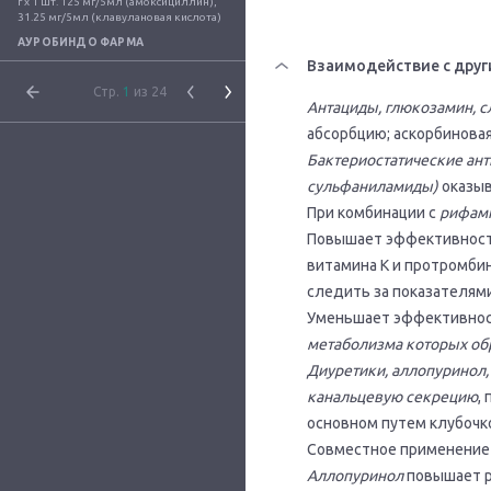
г x 1 шт. 125 мг/5мл (амоксициллин), 
31.25 мг/5мл (клавулановая кислота)
АУРОБИНДО ФАРМА
Взаимодействие с друг
Стр.
1
из 24
Антациды, глюкозамин, 
абсорбцию; аскорбинова
Бактериостатические ан
сульфаниламиды)
оказыв
При комбинации с
рифам
Повышает эффективнос
витамина К и протромби
следить за показателям
Уменьшает эффективно
метаболизма которых об
Диуретики, аллопуринол,
канальцевую секрецию
,
основном путем клубочк
Совместное применение
Аллопуринол
повышает р