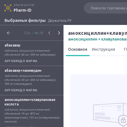
pharm-portal
Pharm-ID
Выбранные фильтры
Держатель РУ
амоксициллин+клавул
Стр.
1
из 24
амоксициллин + клавуланова
абакавир
Основное
Инструкция
Г
таблетки, покрытые плёночной 
оболочкой: 60 шт. 300 мг (абакавир)
АУРОБИНДО ФАРМА
абакавир+ламивудин
таблетки, покрытые плёночной 
оболочкой: 30 шт. 600 мг (абакавир), 
300 мг (ламивудин)
АУРОБИНДО ФАРМА
амоксициллин+клавулановая
кислота
таблетки, покрытые плёночной 
оболочкой: 14 шт. 875 мг 
(амоксициллин), 125 мг (клавулановая 
кислота)