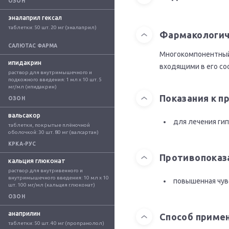
ОЗОН
эналаприл гексал
таблетки: 50 шт. 20 мг (эналаприл)
Фармакологич
САЛЮТАС ФАРМА
Многокомпонентный 
ипидакрин
входящими в его со
раствор для внутримышечного и 
подкожного введения: 1 мл x 10 шт. 5 
мг/мл (ипидакрин)
Показания к 
ОЗОН
вальсакор
для лечения гип
таблетки, покрытые плёночной 
оболочкой: 30 шт. 80 мг (валсартан)
КРКА-РУС
Противопоказ
кальция глюконат
раствор для внутривенного и 
внутримышечного введения: 10 мл x 10 
повышенная чув
шт. 100 мг/мл (кальция глюконат)
ОЗОН
анаприлин
Способ приме
таблетки: 50 шт. 40 мг (пропранолол)