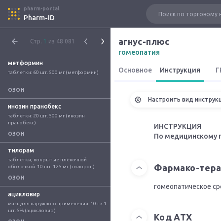
pharm-portal
Pharm-ID
агнус-плюс
Стр.
1
из 48 081
гомеопатия
метформин
Основное
Инструкция
Г
таблетки: 60 шт. 500 мг (метформин)
ОЗОН
Настроить вид инструк
инозин пранобекс
таблетки: 20 шт. 500 мг (инозин 
пранобекс)
ИНСТРУКЦИЯ
ОЗОН
По медицинскому 
тилорам
таблетки, покрытые плёночной 
Фармако-тера
оболочкой: 10 шт. 125 мг (тилорон)
ОЗОН
гомеопатическое с
ацикловир
мазь для наружного применения: 10 г x 1 
шт. 5% (ацикловир)
Код АТХ