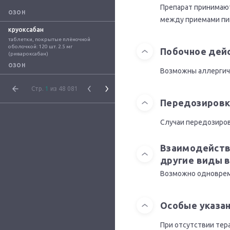
Препарат принимают
ОЗОН
между приемами пищи
круоксабан
таблетки, покрытые плёночной 
оболочкой: 120 шт. 2.5 мг 
Побочное дей
(ривароксабан)
ОЗОН
Возможны аллергиче
Стр.
1
из 48 081
Передозировк
Случаи передозиров
Взаимодейств
другие виды 
Возможно одноврем
Особые указа
При отсутствии тер