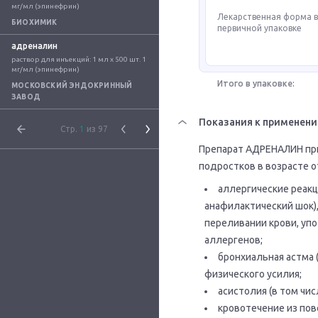
мг/мл (эпинефрин)
Лекарственная форма 
БИОХИМИК
первичной упаковке
адреналин
раствор для инъекций: 1 мл x 500 шт. 1 
мг/мл (эпинефрин)
Итого в упаковке:
МОСКОВСКИЙ ЭНДОКРИННЫЙ
ЗАВОД
Показания к применен
Стр.
1
из 97
Препарат АДРЕНАЛИН при
подростков в возрасте о
аллергические реакц
анафилактический шок)
переливании крови, уп
аллергенов;
бронхиальная астма 
физического усилия;
асистолия (в том чи
кровотечение из пов