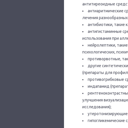
антитиреоидные средст
антиаритмические ср
лечения разнообразных
антибиотики, такие 
антигистаминные сре
использования при алле
нейролептики, такие
психологических, психи
противорвотные, так
другие синтетически
(препараты для профил
противогрибковые ср
индапамид (препарат
рентгеноконтрастные
улучшения визуализаци
исследования);
утеротонизирующие 
гипогликемические с