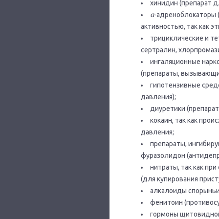
хинидин (препарат д
α
-адреноблокаторы 
активностью, так как 
трициклические и те
сертралин, хлорпромази
ингаляционные нарко
(препараты, вызывающи
гипотензивные сред
давления);
диуретики (препарат
кокаин, так как про
давления;
препараты, ингибиру
фуразолидон (антидепр
нитраты, так как п
(для купирования прист
алкалоиды спорыньи
фенитоин (противос
гормоны щитовидной 