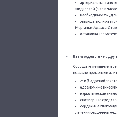
артериальная гипот
жидкостей (в том числе
необходимость удли
эпизоды полной атри
Морганьи-Адамса-Стокс
остановка кровотече
Взаимодействие с друг
Сообщите лечащему врачу
недавно применяли или 
α-
и β-адреноблокато
адреномиметические
наркотические аналь
снотворные средства
сердечные гликозид
лечения сердечной нед