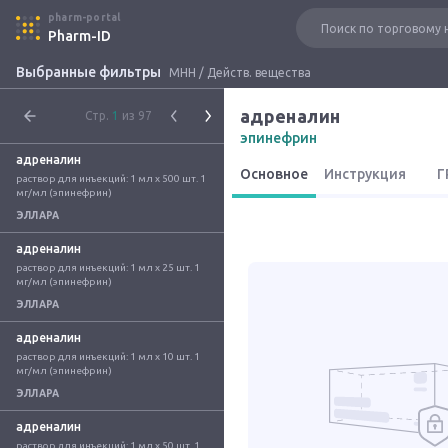
pharm-portal
Pharm-ID
Выбранные фильтры
МНН / Действ. вещества
адреналин
Стр.
1
из 97
эпинефрин
адреналин
Основное
Инструкция
Г
раствор для инъекций: 1 мл x 500 шт. 1 
мг/мл (эпинефрин)
ЭЛЛАРА
адреналин
раствор для инъекций: 1 мл x 25 шт. 1 
мг/мл (эпинефрин)
ЭЛЛАРА
адреналин
раствор для инъекций: 1 мл x 10 шт. 1 
мг/мл (эпинефрин)
ЭЛЛАРА
адреналин
раствор для инъекций: 1 мл x 50 шт. 1 