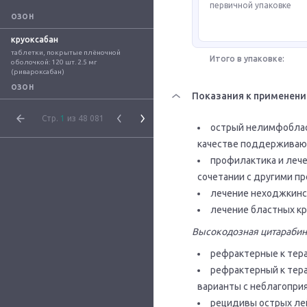
первичной упаковке
ОЗОН
круоксабан
таблетки, покрытые плёночной 
Итого в упаковке:
оболочкой: 120 шт. 2.5 мг 
(ривароксабан)
ОЗОН
Показания к применен
Стр.
1
из 48 081
острый нелимфоблас
качестве поддерживаю
профилактика и лече
сочетании с другими п
лечение неходжкинс
лечение бластных кр
Высокодозная цитарабин
рефрактерные к тер
рефрактерный к тер
варианты с неблагопри
рецидивы острых ле