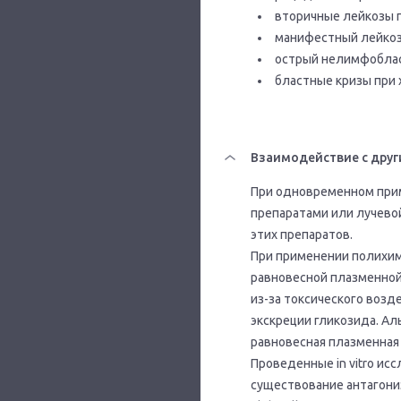
вторичные лейкозы 
манифестный лейкоз
острый нелимфобласт
бластные кризы при
Взаимодействие с друг
При одновременном при
препаратами или лучево
этих препаратов.
При применении полихим
равновесной плазменной
из-за токсического возд
экскреции гликозида. А
равновесная плазменная 
Проведенные in vitro и
существование антагони