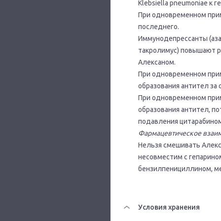
Klebsiella pneumoniae к 
При одновременном при
последнего.
Иммунодепрессанты (аза
такролимус) повышают р
Алексаном.
При одновременном при
образования антител за
При одновременном при
образования антител, по
подавления цитарабино
Фармацевтическое взаи
Нельзя смешивать Алекс
несовместим с гепарино
бензилпенициллином, м
Условия хранения