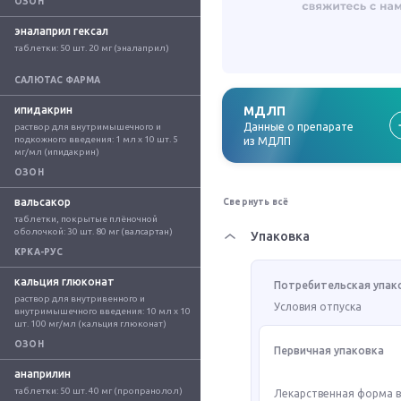
ОЗОН
эналаприл гексал
таблетки: 50 шт. 20 мг (эналаприл)
САЛЮТАС ФАРМА
ипидакрин
МДЛП
Данные о препарате
раствор для внутримышечного и 
подкожного введения: 1 мл x 10 шт. 5 
из МДЛП
мг/мл (ипидакрин)
ОЗОН
вальсакор
Свернуть всё
таблетки, покрытые плёночной 
оболочкой: 30 шт. 80 мг (валсартан)
Упаковка
КРКА-РУС
кальция глюконат
Потребительская упак
раствор для внутривенного и 
Условия отпуска
внутримышечного введения: 10 мл x 10 
шт. 100 мг/мл (кальция глюконат)
ОЗОН
Первичная упаковка
анаприлин
таблетки: 50 шт. 40 мг (пропранолол)
Лекарственная форма 