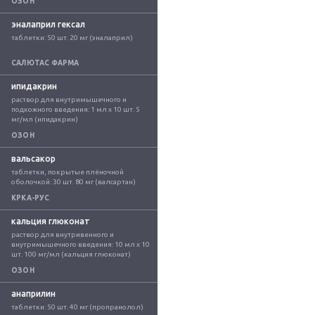
ОЗОН
эналаприл гексал
таблетки: 50 шт. 20 мг (эналаприл)
САЛЮТАС ФАРМА
ипидакрин
раствор для внутримышечного и 
подкожного введения: 1 мл x 10 шт. 5 
мг/мл (ипидакрин)
ОЗОН
вальсакор
таблетки, покрытые плёночной 
оболочкой: 30 шт. 80 мг (валсартан)
КРКА-РУС
кальция глюконат
раствор для внутривенного и 
внутримышечного введения: 10 мл x 10 
шт. 100 мг/мл (кальция глюконат)
ОЗОН
анаприлин
таблетки: 50 шт. 40 мг (пропранолол)