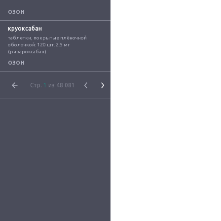
ОЗОН
круоксабан
таблетки, покрытые плёночной 
оболочкой: 120 шт. 2.5 мг 
(ривароксабан)
ОЗОН
Стр.
1
из 48 081