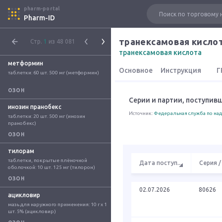
pharm-portal
Pharm-ID
транексамовая кисло
Стр.
1
из 48 081
транексамовая кислота
метформин
Основное
Инструкция
Г
таблетки: 60 шт. 500 мг (метформин)
ОЗОН
Серии и партии, поступив
инозин пранобекс
Источник:
Федеральная служба по над
таблетки: 20 шт. 500 мг (инозин 
пранобекс)
ОЗОН
тилорам
таблетки, покрытые плёночной 
Дата поступ
...
Серия /
оболочкой: 10 шт. 125 мг (тилорон)
ОЗОН
02.07.2026
80626
ацикловир
мазь для наружного применения: 10 г x 1 
шт. 5% (ацикловир)