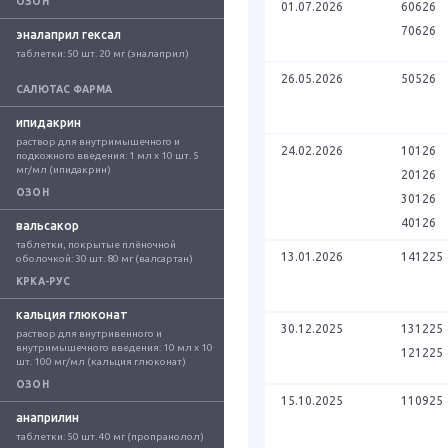
ОЗОН
01.07.2026
60626
70626
эналаприл гексал
таблетки: 50 шт. 20 мг (эналаприл)
26.05.2026
50526
САЛЮТАС ФАРМА
ипидакрин
раствор для внутримышечного и 
24.02.2026
10126
подкожного введения: 1 мл x 10 шт. 5 
мг/мл (ипидакрин)
20126
ОЗОН
30126
40126
вальсакор
таблетки, покрытые плёночной 
13.01.2026
141225
оболочкой: 30 шт. 80 мг (валсартан)
КРКА-РУС
кальция глюконат
30.12.2025
131225
раствор для внутривенного и 
внутримышечного введения: 10 мл x 10 
121225
шт. 100 мг/мл (кальция глюконат)
ОЗОН
15.10.2025
110925
анаприлин
таблетки: 50 шт. 40 мг (пропранолол)