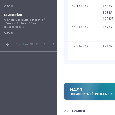
14.10.2025
80925
ОЗОН
90925
круоксабан
100925
таблетки, покрытые плёночной 
оболочкой: 120 шт. 2.5 мг 
(ривароксабан)
19.08.2025
70725
ОЗОН
Стр.
1
из 48 081
12.08.2025
60725
МДЛП
Посмотреть объем выпуска 
Ссылки