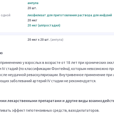
ампула
20 шт.
в одной
лиофилизат для приготовления раствора для инфузий
20 мкг
20 мкг (алпростадил)
20 мкг x 20 шт.
(ампула)
ию
применению у взрослых в возрасте от 18 лет при хронических ок
I и IV стадий (по классификации Фонтейна), которым невозможно п
осле неудачной реваскуляризации. Внутривенное применение при
ющих заболеваний артерий IV стадии не рекомендуется.
ими лекарственными препаратами и другие виды взаимодейст
ивать эффект гипотензивных средств, вазодилататоров.