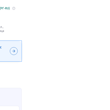
(РГ-RU)
л.,
нца
с