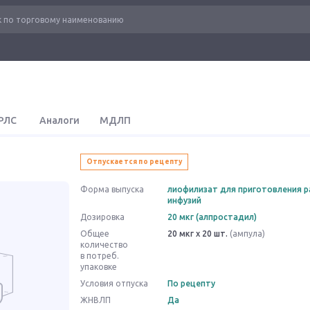
РЛС
Аналоги
МДЛП
Отпускается по рецепту
Форма выпуска
лиофилизат для приготовления р
инфузий
Дозировка
20 мкг (алпростадил)
Общее
20 мкг x 20 шт.
(ампула)
количество
в потреб.
упаковке
Условия отпуска
По рецепту
ЖНВЛП
Да