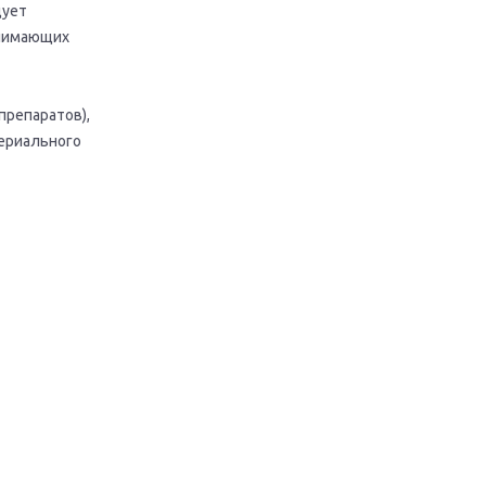
дует
инимающих
препаратов),
териального