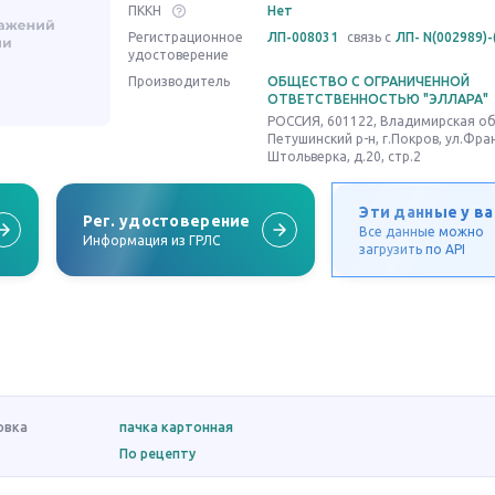
ПККН
Нет
Регистрационное
ЛП-008031
связь с
ЛП- N(002989)-
удостоверение
Производитель
ОБЩЕСТВО С ОГРАНИЧЕННОЙ
ОТВЕТСТВЕННОСТЬЮ "ЭЛЛАРА"
РОССИЯ, 601122, Владимирская об
Петушинский р-н, г.Покров, ул.Фра
Штольверка, д.20, стр.2
Эти данные у ва
Рег. удостоверение
Все данные можно
Информация из ГРЛС
загрузить по API
овка
пачка картонная
По рецепту