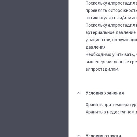
Поскольку алпростадил я
проявлять осторожност
антикоагулянты и/или ан
Поскольку алпростадил 
артериальное давление 
у пациентов, получающи
давления.
Необходимо учитывать, 
вышеперечисленные сред
алпростадилом.
Условия хранения
Хранить при температуре
Хранить в недоступном 
Условия отпуска