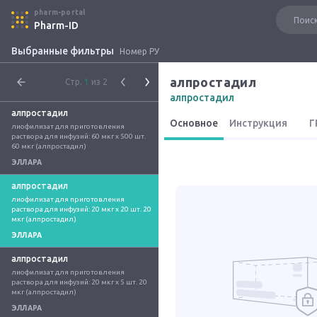
pharm-portal
Pharm-ID
Выбранные фильтры
Номер РУ
алпростадил
Стр.
1
из 2
алпростадил
алпростадил
Основное
Инструкция
Г
лиофилизат для приготовления 
раствора для инфузий: 60 мкг x 500 шт. 
60 мкг (алпростадил)
ЭЛЛАРА
алпростадил
лиофилизат для приготовления 
раствора для инфузий: 20 мкг x 20 шт. 20 
мкг (алпростадил)
ЭЛЛАРА
алпростадил
лиофилизат для приготовления 
раствора для инфузий: 20 мкг x 5 шт. 20 
мкг (алпростадил)
ЭЛЛАРА