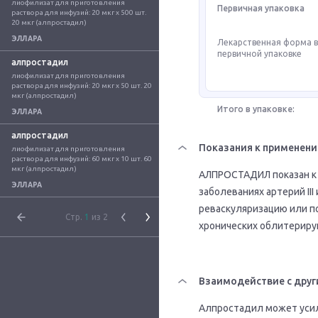
лиофилизат для приготовления 
Первичная упаковка
раствора для инфузий: 20 мкг x 500 шт. 
20 мкг (алпростадил)
ЭЛЛАРА
Лекарственная форма 
первичной упаковке
алпростадил
лиофилизат для приготовления 
раствора для инфузий: 20 мкг x 50 шт. 20 
мкг (алпростадил)
Итого в упаковке:
ЭЛЛАРА
алпростадил
Показания к применен
лиофилизат для приготовления 
раствора для инфузий: 60 мкг x 10 шт. 60 
мкг (алпростадил)
АЛПРОСТАДИЛ показан к 
ЭЛЛАРА
заболеваниях артерий II
реваскуляризацию или п
Стр.
1
из 2
хронических облитериру
Взаимодействие с друг
Алпростадил может усил