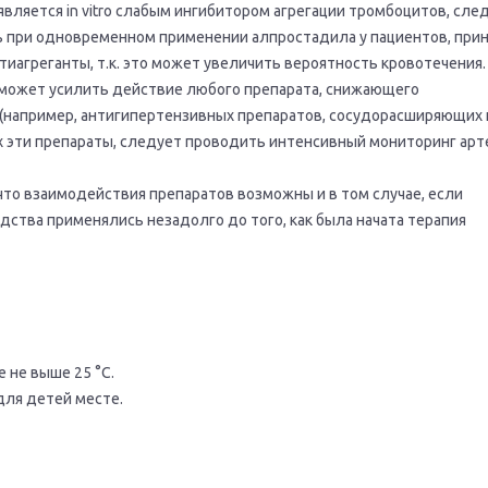
вляется in vitro слабым ингибитором агрегации тромбоцитов, сле
ь при одновременном применении алпростадила у пациентов, пр
тиагреганты, т.к. это может увеличить вероятность кровотечения.
может усилить действие любого препарата, снижающего
(например, антигипертензивных препаратов, сосудорасширяющих 
х эти препараты, следует проводить интенсивный мониторинг ар
что взаимодействия препаратов возможны и в том случае, если
ства применялись незадолго до того, как была начата терапия
 не выше 25 °С.
для детей месте.