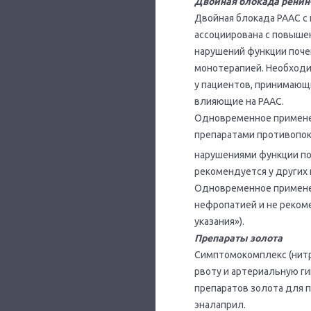
Двойная блокада ренин
Двойная блокада PAAC с 
ассоциирована с повыше
нарушений функции почек
монотерапией. Необходи
у пациентов, принимающ
влияющие на PAAC.
Одновременное примене
препаратами противопок
нарушениями функции по
рекомендуется у других 
Одновременное применен
нефропатией и не рекоме
указания»).
Препараты золота
Симптомокомплекс (нитр
рвоту и артериальную г
препаратов золота для 
эналаприл.