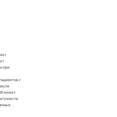
фект
ект
ен при
пациентов с
числе
ПФ может
аточности.
венных