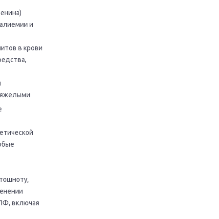
ренина)
калиемии и
итов в крови
редства,
и
 тяжелыми
е
бетической
собые
тошноту,
менении
ПФ, включая