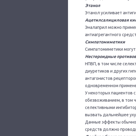
Этанол
Этанол усиливает антиг
Ацетилсалициловая кис
Эналаприл можно примен
антиагрегантного средс
Симпатомиметики
Симпатомиметики могут
Нестероидные противов
НПВП, в том числе селек
диуретиков и других ги
антагонистов рецепторов
одновременном применен
У некоторых пациентов с
обезвоживанием, в том 
селективными ингибитор
вызвать дальнейшее уху
Данные эффекты обычно
средств должно проводи