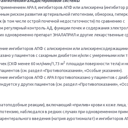
-ангиотензин-альдостероновой системы
применением APA II, ингибиторов АПФ или алискирена (ингибитор 
нным риском развития артериальной гипотензии, обморока, гипер
 (в том числе острой почечной недостаточности) по сравнению с
м регулярный контроль АД, функции почек и содержания электрол
их одновременно препарат ЭНАЛАПРИЛ и другие лекарственные с
ние ингибиторов АПФ с алискиреном или алискиренсодержащим
азано у пациентов с сахарным диабетом и/или с умеренными или
2
чек (СКФ менее 60 мл/мин/1,73 м
площади поверхности тела) и н
пациентов (см. раздел «Противопоказания», «Особые указания»).
ие ингибиторов АПФ с АРА II противопоказано у пациентов с диа
ндуется у других пациентов (см. раздел «Противопоказания», «О
атоподобные реакции), включающий «прилив» крови к коже лица, 
ипотензию, наблюдался в редких случаях при одновременном при
парентерального введения (натрия ауротиомалат) и ингибиторов А