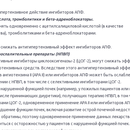
ипертензивное действие ингибиторов АПФ.
лота, тромболитики и бета-адреноблокаторы.
ять одновременно с ацетилсалициловой кислотой (в качестве
тва), тромболитиками и бета-адреноблокаторами.
 снижать антигипертензивный эффект ингибиторов АПФ.
оспалительные препараты (НПВП)
тивные ингибиторы циклооксигеназы-2 (ЦОГ-2), могут снижать эф
потензивных средств. Вследствие этого антигипертензивный эфф
 ангиотензина II (APA II) или ингибиторов АПФ может быть ослабл
ии с НПВП, в том числе с селективными ингибиторами ЦОГ-2.
 нарушенной функцией почек (например, у пожилых пациентов или 
числе принимающих диуретики), получающих терапию НПВП, в том 
ами ЦОГ-2, одновременное применение APA II или ингибиторов А
дшение функции почек, включая развитие острой почечной недост
 обратимы, поэтому одновременное применение данных лекарст
ться с осторожностью у пациентов с нарушенной функцией почек.