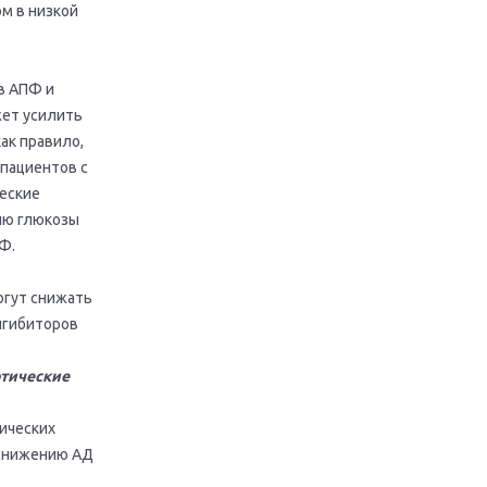
м в низкой
в АПФ и
жет усилить
ак правило,
 пациентов с
еские
ию глюкозы
Ф.
огут снижать
нгибиторов
отические
ических
 снижению АД