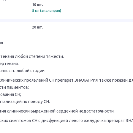
10 шт.
5 мг (эналаприл)
20 шт.
ию
тензия любой степени тяжести.
ертензия.
очность любой стадии.
 клинических проявлений СН препарат ЭНАЛАПРИЛ также показан дл
ти пациентов;
ования CH;
итализаций по поводу СН.
тия клинически выраженной сердечной недостаточности.
еских симптомов СН с дисфункцией левого желудочка препарат Э