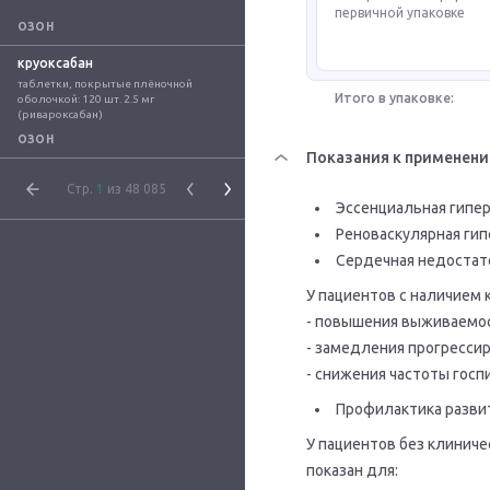
первичной упаковке
ОЗОН
круоксабан
таблетки, покрытые плёночной 
Итого в упаковке:
оболочкой: 120 шт. 2.5 мг 
(ривароксабан)
ОЗОН
Показания к применен
Стр.
1
из 48 085
Эссенциальная гипер
Реноваскулярная гип
Сердечная недостат
У пациентов с наличием
- повышения выживаемос
- замедления прогрессир
- снижения частоты госп
Профилактика разви
У пациентов без клинич
показан для: