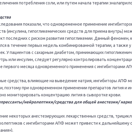
еличения потребления соли, или путем начала терапии эналаприло
дства
ледования показали, что одновременное применение ингибиторо
тв (инсулина, гипогликемических средств для приема внутрь) мо
т последних с риском развития гипогликемии. Данный феномен, к
ся в течение первых недель комбинированной терапии, а также у
ек. У пациентов с сахарным диабетом, принимающих гипогликемич
утрь или инсулин, следует регулярно контролировать концентрац
ние первого месяца одновременного применения с ингибиторами АП
нные средства, влияющие на выведение натрия, ингибиторы АПФ м
и, поэтому при одновременном применении препаратов лития и и
но мониторировать концентрацию лития в сыворотке крови.
прессанты/нейролептики/средства для общей анестезии/ нарк
ние некоторых анестезирующих лекарственных средств, трицикл
ролептиков с ингибиторами АПФ может привести к дальнейшему
ания»).