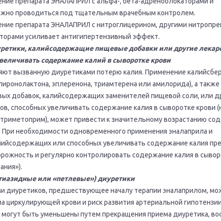
ие препарата ЭНАЛАПРИЛ с альфа-, бета-адреноблокаторами и
лжно проводиться под тщательным врачебным контролем.
ние препарата ЭНАЛАПРИЛ с нитроглицерином, другими нитропре
торами усиливает антигипертензивный эффект.
ретики, калийсодержащие пищевые добавки или другие лекар
увеличивать содержание калий в сыворотке крови
яют вызванную диуретиками потерю калия. Применение калийсбе
пиронолактона, эплеренона, триамтерена или амилорида), а также
х добавок, калийсодержащих заменителей пищевой соли, или д
ов, способных увеличивать содержание калия в сыворотке крови (
триметоприм), может привести к значительному возрастанию со
и. При необходимости одновременного применения эналаприла и
ийсодержащих или способных увеличивать содержание калия пр
рожность и регулярно контролировать содержание калия в сывор
ания»).
тиазидные или «петлевые») диуретики
и диуретиков, предшествующее началу терапии эналаприлом, мо
ма циркулирующей крови и риск развития артериальной гипотензии
могут быть уменьшены путем прекращения приема диуретика, во