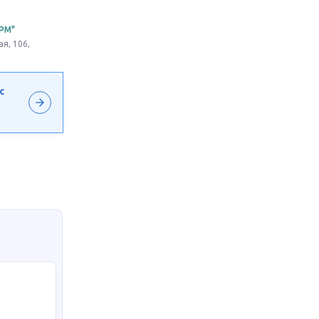
РМ"
я, 106,
с