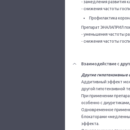
- замедления развития к
- снижения частоты госп
Профилактика корон
Препарат ЭНАЛАПРИЛ пок
- уменьшения частоты р
- снижения частоты госп
Взаимодействие с друг
Другие гипотензивные 
Аддитивный эффект мож
другой гипотензивной т
При применении препара
особенно с диуретиками
Одновременное примене
блокаторами «медленны
эффекта.