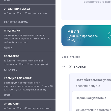
ОЗОН
эналаприл гексал
таблетки: 50 шт. 20 мг (эналаприл)
САЛЮТАС ФАРМА
ипидакрин
МДЛП
раствор для внутримышечного и 
Данные о препарате
подкожного введения: 1 мл x 10 шт. 5 
из МДЛП
мг/мл (ипидакрин)
ОЗОН
вальсакор
Свернуть всё
таблетки, покрытые плёночной 
оболочкой: 30 шт. 80 мг (валсартан)
Упаковка
КРКА-РУС
кальция глюконат
Потребительская упак
раствор для внутривенного и 
Условия отпуска
внутримышечного введения: 10 мл x 10 
шт. 100 мг/мл (кальция глюконат)
ОЗОН
Первичная упаковка
анаприлин
таблетки: 50 шт. 40 мг (пропранолол)
Лекарственная форма 