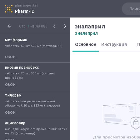
pharm-portal
Pharm-ID
эналаприл
Стр.
1
из 48 085
эналаприл
метформин
Основное
Инструкция
Г
таблетки: 60 шт. 500 мг (метформин)
ОЗОН
инозин пранобекс
таблетки: 20 шт. 500 мг (инозин 
пранобекс)
ОЗОН
тилорам
таблетки, покрытые плёночной 
оболочкой: 10 шт. 125 мг (тилорон)
ОЗОН
ацикловир
мазь для наружного применения: 10 г x 1 
шт. 5% (ацикловир)