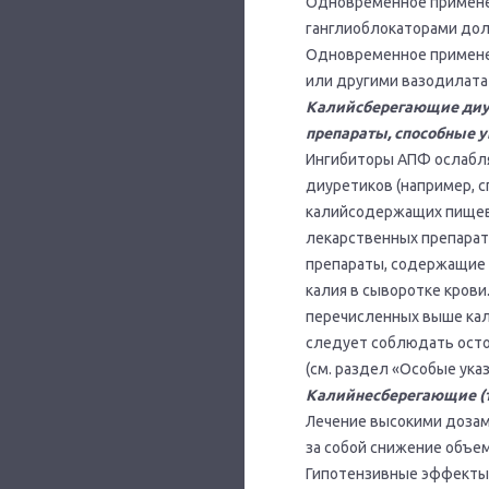
Одновременное применен
ганглиоблокаторами до
Одновременное примене
или другими вазодилата
Калийсберегающие диу
препараты, способные 
Ингибиторы АПФ ослабл
диуретиков (например, с
калийсодержащих пищевы
лекарственных препарат
препараты, содержащие 
калия в сыворотке кров
перечисленных выше кал
следует соблюдать осто
(см. раздел «Особые указ
Калийнесберегающие (
Лечение высокими дозам
за собой снижение объе
Гипотензивные эффекты 