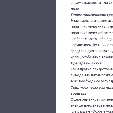
объема жидкости или ув
дозе.
Гипогликемические сре
Эпидемиологические исс
гипогликемических средс
гипогликемический эффек
наиболее часто наблюдал
нарушением функции поч
средства для приема вн
крови, особенно в тече
Препараты лития
Как и другие лекарстве
выведение лития почкам
АПФ необходимо регуляр
Трициклические антиде
средства
Одновременное примене
антидепрессантов и ней
(см. раздел «Особые указ