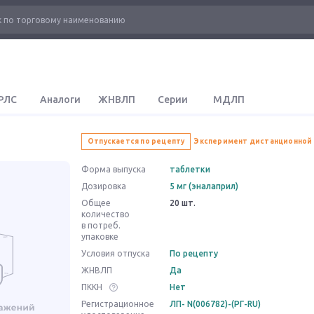
РЛС
Аналоги
ЖНВЛП
Серии
МДЛП
Отпускается по рецепту
Эксперимент дистанционной
Форма выпуска
таблетки
Дозировка
5 мг (эналаприл)
Общее
20 шт.
количество
в потреб.
упаковке
Условия отпуска
По рецепту
ЖНВЛП
Да
ПККН
Нет
Регистрационное
ЛП- N(006782)-(РГ-RU)