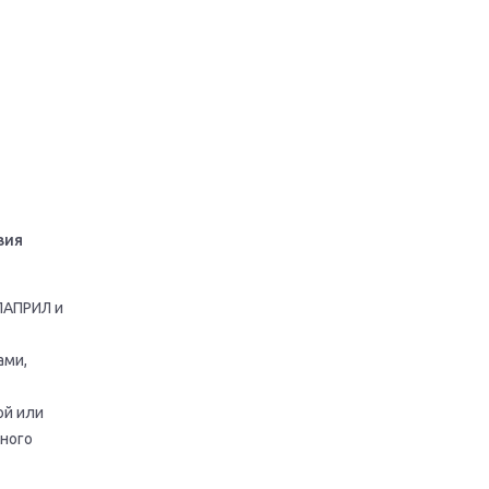
вия
ЛАПРИЛ и
ами,
ой или
ного