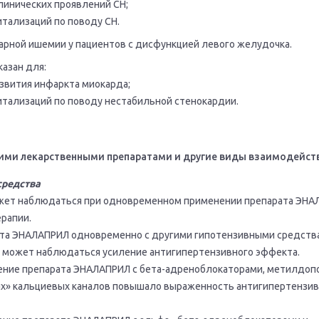
линических проявлений CH;
итализаций по поводу СН.
арной ишемии у пациентов с дисфункцией левого желудочка.
азан для:
азвития инфаркта миокарда;
итализаций по поводу нестабильной стенокардии.
ими лекарственными препаратами и другие виды взаимодейст
средства
ет наблюдаться при одновременном применении препарата ЭНА
ерапии.
та ЭНАЛАПРИЛ одновременно с другими гипотензивными средств
, может наблюдаться усиление антигипертензивного эффекта.
ние препарата ЭНАЛАПРИЛ с бета-адреноблокаторами, метилдоп
х» кальциевых каналов повышало выраженность антигипертензив