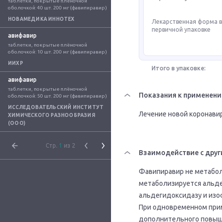
таблетки, покрытые плёночной 
оболочкой: 40 шт. 200 мг (фавипиравир)
НОВАМЕДИКА ИННОТЕХ
Лекарственная форма 
первичной упаковке
авифавир
таблетки, покрытые плёночной 
оболочкой: 10 шт. 200 мг (фавипиравир)
ИИХР
Итого в упаковке:
авифавир
таблетки, покрытые плёночной 
Показания к применен
оболочкой: 50 шт. 200 мг (фавипиравир)
ИССЛЕДОВАТЕЛЬСКИЙ ИНСТИТУТ
Лечение новой коронавир
ХИМИЧЕСКОГО РАЗНООБРАЗИЯ
(ООО)
Стр.
1
из 2
Взаимодействие с друг
Фавипиравир не метабол
метаболизируется альде
альдегидоксидазу и изо
При одновременном при
дополнительного повыше