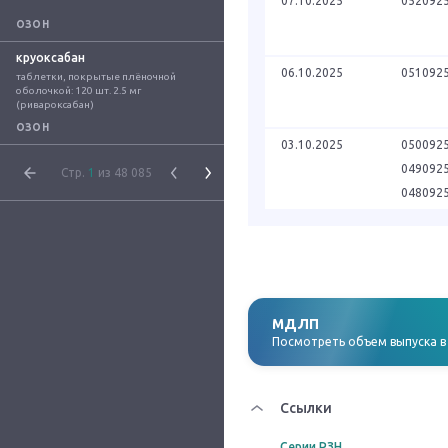
07.10.2025
052092
ОЗОН
круоксабан
06.10.2025
051092
таблетки, покрытые плёночной 
оболочкой: 120 шт. 2.5 мг 
(ривароксабан)
ОЗОН
03.10.2025
050092
049092
Стр.
1
из 48 085
048092
МДЛП
Посмотреть объем выпуска 
Ссылки
Серии РЗН