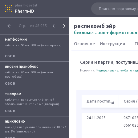
pharm-portal
Pharm-ID
респикомб эйр
Стр.
1
из 48 085
беклометазон + формотерол
метформин
Основное
Инструкция
Г
таблетки: 60 шт. 500 мг (метформин)
ОЗОН
Серии и партии, поступив
инозин пранобекс
Источник:
Федеральная служба по над
таблетки: 20 шт. 500 мг (инозин 
пранобекс)
ОЗОН
тилорам
таблетки, покрытые плёночной 
Дата поступ
...
Серия /
оболочкой: 10 шт. 125 мг (тилорон)
ОЗОН
24.11.2025
067102
ацикловир
066102
мазь для наружного применения: 10 г x 1 
шт. 5% (ацикловир)