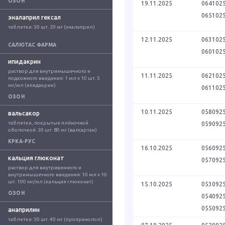
ОЗОН
19.11.2025
064102
065102
эналаприл гексал
таблетки: 50 шт. 20 мг (эналаприл)
12.11.2025
063102
САЛЮТАС ФАРМА
060102
ипидакрин
раствор для внутримышечного и 
11.11.2025
062102
подкожного введения: 1 мл x 10 шт. 5 
мг/мл (ипидакрин)
061102
ОЗОН
10.11.2025
058092
вальсакор
таблетки, покрытые плёночной 
059092
оболочкой: 30 шт. 80 мг (валсартан)
КРКА-РУС
16.10.2025
056092
кальция глюконат
057092
раствор для внутривенного и 
внутримышечного введения: 10 мл x 10 
шт. 100 мг/мл (кальция глюконат)
15.10.2025
053092
ОЗОН
054092
055092
анаприлин
таблетки: 50 шт. 40 мг (пропранолол)