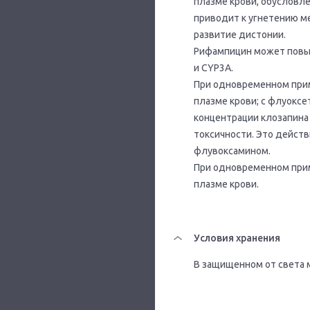
плазме крови, обусловл
приводит к угнетению м
развитие дистонии.
Рифампицин может повы
и CYP3A.
При одновременном при
плазме крови; с флуокс
концентрации клозапина
токсичности. Это дейст
флувоксамином.
При одновременном при
плазме крови.
Условия хранения
В защищенном от света м