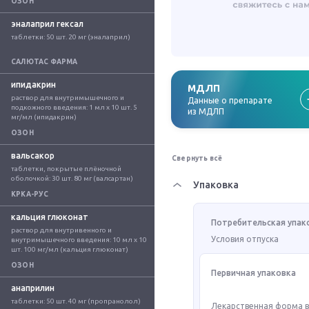
ОЗОН
эналаприл гексал
таблетки: 50 шт. 20 мг (эналаприл)
САЛЮТАС ФАРМА
ипидакрин
МДЛП
раствор для внутримышечного и 
Данные о препарате
подкожного введения: 1 мл x 10 шт. 5 
из МДЛП
мг/мл (ипидакрин)
ОЗОН
вальсакор
Свернуть всё
таблетки, покрытые плёночной 
оболочкой: 30 шт. 80 мг (валсартан)
Упаковка
КРКА-РУС
кальция глюконат
Потребительская упак
раствор для внутривенного и 
Условия отпуска
внутримышечного введения: 10 мл x 10 
шт. 100 мг/мл (кальция глюконат)
ОЗОН
Первичная упаковка
анаприлин
таблетки: 50 шт. 40 мг (пропранолол)
Лекарственная форма 