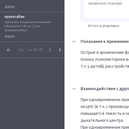
первичной упаковке
ОЗОН
круоксабан
таблетки, покрытые плёночной 
Итого в упаковке:
оболочкой: 120 шт. 2.5 мг 
(ривароксабан)
ОЗОН
Показания к применен
Стр.
1
из 48 081
Острые и хронические ф
психоз, психомоторное в
т.ч. у детей), расстройств
Взаимодействие с друг
При одновременном при
на ЦНС (в т.ч. с произв
повышается тяжесть и ч
дыхательного центра.
При одновременном при