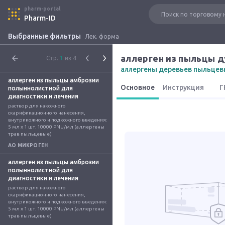
pharm-portal
Pharm-ID
Выбранные фильтры
Лек. форма
Стр.
1
из 4
аллергены деревьев пыльцев
аллерген из пыльцы амброзии
Основное
Инструкция
Г
полыннолистной для
диагностики и лечения
раствор для накожного 
скарификационного нанесения, 
внутрикожного и подкожного введения: 
5 мл x 1 шт. 10000 PNU/мл (аллергены 
трав пыльцевые)
АО МИКРОГЕН
аллерген из пыльцы амброзии
полыннолистной для
диагностики и лечения
раствор для накожного 
скарификационного нанесения, 
внутрикожного и подкожного введения: 
5 мл x 1 шт. 10000 PNU/мл (аллергены 
трав пыльцевые)