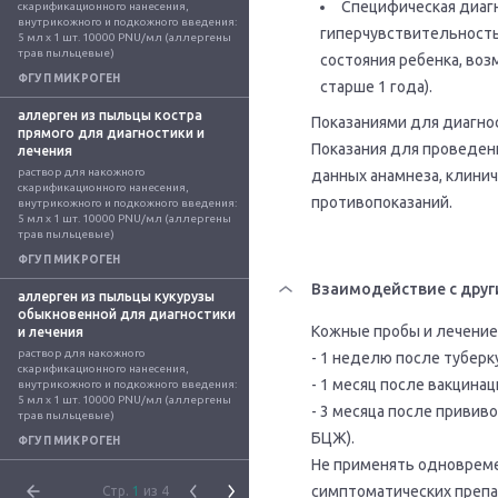
Специфическая диаг
скарификационного нанесения, 
внутрикожного и подкожного введения: 
гиперчувствительностью
5 мл x 1 шт. 10000 PNU/мл (аллергены 
трав пыльцевые)
состояния ребенка, во
ФГУП МИКРОГЕН
старше 1 года).
аллерген из пыльцы костра
Показаниями для диагно
прямого для диагностики и
Показания для проведен
лечения
раствор для накожного 
данных анамнеза, клинич
скарификационного нанесения, 
противопоказаний.
внутрикожного и подкожного введения: 
5 мл x 1 шт. 10000 PNU/мл (аллергены 
трав пыльцевые)
ФГУП МИКРОГЕН
Взаимодействие с друг
аллерген из пыльцы кукурузы
обыкновенной для диагностики
Кожные пробы и лечение 
и лечения
раствор для накожного 
- 1 неделю после туберк
скарификационного нанесения, 
- 1 месяц после вакцина
внутрикожного и подкожного введения: 
5 мл x 1 шт. 10000 PNU/мл (аллергены 
- 3 месяца после привив
трав пыльцевые)
БЦЖ).
ФГУП МИКРОГЕН
Не применять одноврем
симптоматических препа
Стр.
1
из 4