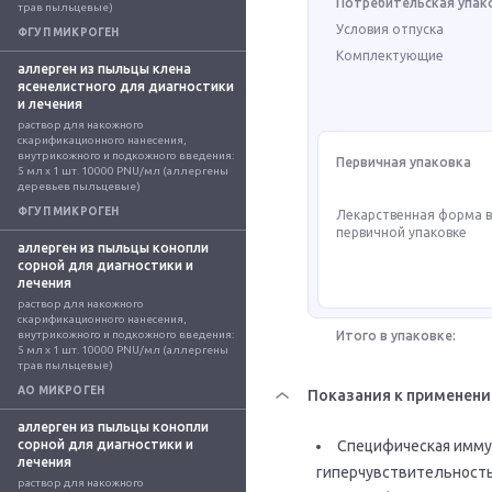
Потребительская упак
трав пыльцевые)
Условия отпуска
ФГУП МИКРОГЕН
Комплектующие
аллерген из пыльцы клена
ясенелистного для диагностики
и лечения
раствор для накожного 
скарификационного нанесения, 
внутрикожного и подкожного введения: 
Первичная упаковка
5 мл x 1 шт. 10000 PNU/мл (аллергены 
деревьев пыльцевые)
ФГУП МИКРОГЕН
Лекарственная форма 
первичной упаковке
аллерген из пыльцы конопли
сорной для диагностики и
лечения
раствор для накожного 
скарификационного нанесения, 
внутрикожного и подкожного введения: 
Итого в упаковке:
5 мл x 1 шт. 10000 PNU/мл (аллергены 
трав пыльцевые)
АО МИКРОГЕН
Показания к применен
аллерген из пыльцы конопли
сорной для диагностики и
Специфическая имму
лечения
гиперчувствительностью
раствор для накожного 