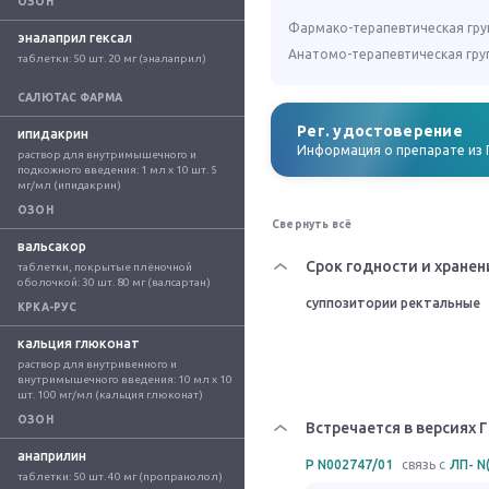
ОЗОН
Фармако-терапевтическая гру
эналаприл гексал
Анатомо-терапевтическая гру
таблетки: 50 шт. 20 мг (эналаприл)
САЛЮТАС ФАРМА
Рег. удостоверение
ипидакрин
Информация о препарате из 
раствор для внутримышечного и 
подкожного введения: 1 мл x 10 шт. 5 
мг/мл (ипидакрин)
ОЗОН
Свернуть всё
вальсакор
Срок годности и хранен
таблетки, покрытые плёночной 
оболочкой: 30 шт. 80 мг (валсартан)
суппозитории ректальные
КРКА-РУС
кальция глюконат
раствор для внутривенного и 
внутримышечного введения: 10 мл x 10 
шт. 100 мг/мл (кальция глюконат)
ОЗОН
Встречается в версиях 
анаприлин
Р N002747/01
связь с
ЛП- N
таблетки: 50 шт. 40 мг (пропранолол)