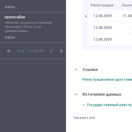
Регистрация
Окон
ОЗОН
12.08.2009
11.08
круоксабан
таблетки, покрытые плёночной 
оболочкой: 120 шт. 2.5 мг 
12.08.2009
(ривароксабан)
ОЗОН
12.08.2009
Стр.
1
из 48 085
Ссылки
Регистрационное удостове
Источники данных
Государственный реестр
Свернуть всё