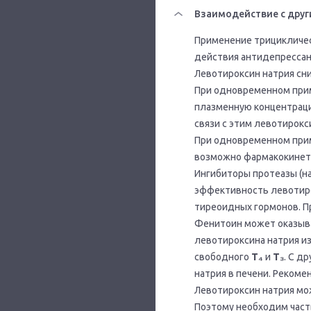
Взаимодействие с друг
Применение трицикличес
действия антидепрессан
Левотироксин натрия сн
При одновременном при
плазменную концентраци
связи с этим левотирокс
При одновременном прим
возможно фармакокинети
Ингибиторы протеазы (на
эффективность левотиро
тиреоидных гормонов. П
Фенитоин может оказыва
левотироксина натрия и
свободного
Т₄
и
Т₃
. С д
натрия в печени. Реком
Левотироксин натрия мо
Поэтому необходим част