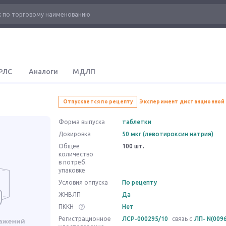
РЛС
Аналоги
МДЛП
Отпускается по рецепту
Эксперимент дистанционной
Форма выпуска
таблетки
Дозировка
50 мкг (левотироксин натрия)
Общее
100 шт.
количество
в потреб.
упаковке
Условия отпуска
По рецепту
ЖНВЛП
Да
ПККН
Нет
Регистрационное
ЛСР-000295/10
связь с
ЛП- N(0096