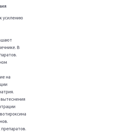
вия
к усилению
ньшают
ечнике. В
паратов.
еном
ие на
ации
натрия.
 вытеснения
нтрации
евотироксина
нов.
 препаратов.