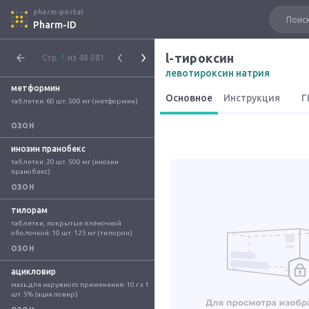
pharm-portal
Pharm-ID
l-тироксин
Стр.
1
из 48 081
левотироксин натрия
метформин
Основное
Инструкция
Г
таблетки: 60 шт. 500 мг (метформин)
ОЗОН
инозин пранобекс
таблетки: 20 шт. 500 мг (инозин 
пранобекс)
ОЗОН
тилорам
таблетки, покрытые плёночной 
оболочкой: 10 шт. 125 мг (тилорон)
ОЗОН
ацикловир
мазь для наружного применения: 10 г x 1 
шт. 5% (ацикловир)