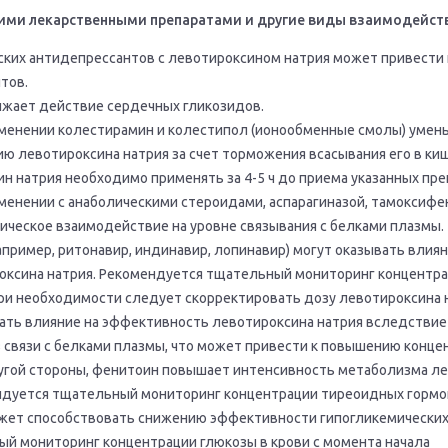
ими лекарственными препаратами и другие виды взаимодейст
ких антидепрессантов с левотироксином натрия может привести 
тов.
ижает действие сердечных гликозидов.
менении колестирамин и колестипол (ионообменные смолы) уме
ю левотироксина натрия за счет торможения всасывания его в киш
ин натрия необходимо применять за 4-5 ч до приема указанных пре
енении с анаболическими стероидами, аспарагиназой, тамоксиф
ческое взаимодействие на уровне связывания с белками плазмы.
пример, ритонавир, индинавир, лопинавир) могут оказывать влиян
ксина натрия. Рекомендуется тщательный мониторинг концентр
ри необходимости следует скорректировать дозу левотироксина 
ть влияние на эффективность левотироксина натрия вследствие
з связи с белками плазмы, что может привести к повышению конце
ругой стороны, фенитоин повышает интенсивность метаболизма л
ендуется тщательный мониторинг концентрации тиреоидных гормо
жет способствовать снижению эффективности гипогликемических
ый мониторинг концентрации глюкозы в крови с момента начала