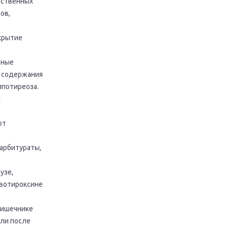
рственных
ов,
крытие
тные
о содержания
ипотиреоза.
й
ют
арбитураты,
узе,
евотироксине
кишечнике
или после