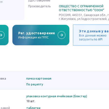
удостоверение
Производитель
ОБЩЕСТВО С ОГРАНИЧЕННОЙ
ОТВЕТСТВЕННОСТЬЮ "ОЗОН"
РОССИЯ, 445351, Самарская обл., г
г.Жигулёвск, ул.Гидростроителей, 
Эти данные у ва
Рег. удостоверение
Все данные можно
Информация из ГРЛС
загрузить по API
овка
пачка картонная
По рецепту
упаковка контурная ячейковая (блистер)
10 шт.
в одной
таблетки