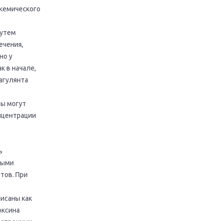
кемического
путем
ечения,
но у
 в начале,
агулянта
ты могут
нцентрации
ь
ными
тов. При
исаны как
оксина