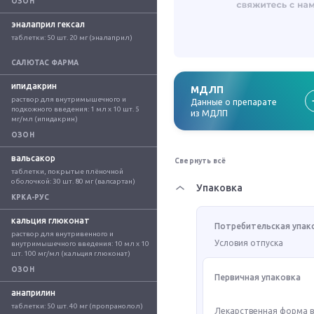
ОЗОН
эналаприл гексал
таблетки: 50 шт. 20 мг (эналаприл)
САЛЮТАС ФАРМА
ипидакрин
МДЛП
раствор для внутримышечного и 
Данные о препарате
подкожного введения: 1 мл x 10 шт. 5 
из МДЛП
мг/мл (ипидакрин)
ОЗОН
вальсакор
Свернуть всё
таблетки, покрытые плёночной 
оболочкой: 30 шт. 80 мг (валсартан)
Упаковка
КРКА-РУС
кальция глюконат
Потребительская упак
раствор для внутривенного и 
Условия отпуска
внутримышечного введения: 10 мл x 10 
шт. 100 мг/мл (кальция глюконат)
ОЗОН
Первичная упаковка
анаприлин
таблетки: 50 шт. 40 мг (пропранолол)
Лекарственная форма 