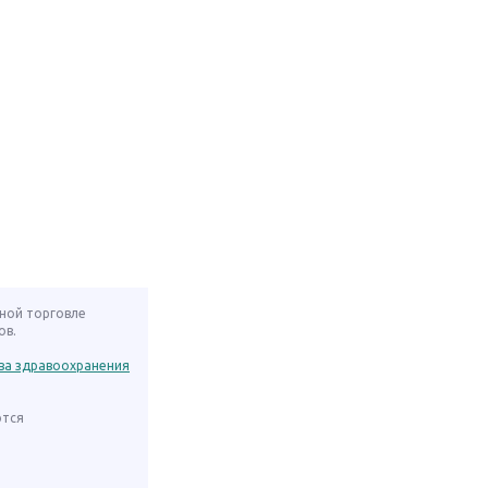
нной торговле
ов.
ва здравоохранения
ются