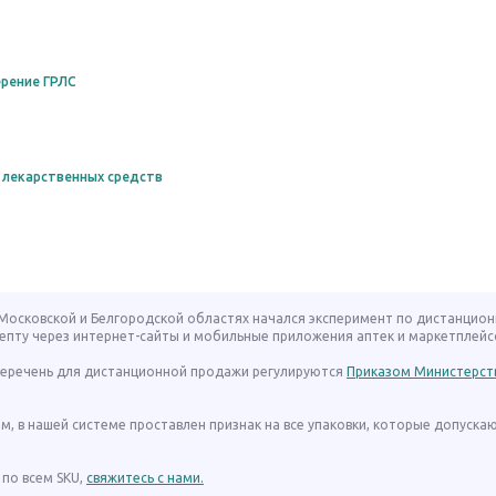
рение ГРЛС
 лекарственных средств
, Московской и Белгородской областях начался эксперимент по дистанцио
епту через интернет-сайты и мобильные приложения аптек и маркетплейс
 перечень для дистанционной продажи регулируются
Приказом Министерст
ом, в нашей системе проставлен признак на все упаковки, которые допуска
по всем SKU,
свяжитесь с нами.