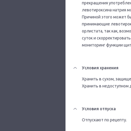
прекращения употреблен
левотироксина натрия м
Причиной этого может б
принимающие левотирокс
орлистата, так как, воз
суток и скорректироват
мониторинг функции щи
Условия хранения
Хранить в сухом, защище
Хранить в недоступном 
Условия отпуска
Отпускают по рецепту.