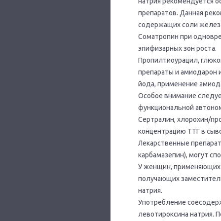
натрия рекомендуется о
препаратов. Данная рек
содержащих соли железа
Соматропин при одновре
эпифизарных зон роста.
Пропилтиоурацил, глюк
препараты и амиодарон
йода, применение амиода
Особое внимание следуе
функциональной автоно
Сертралин, хлорохин/пр
концентрацию ТТГ в сыв
Лекарственные препарат
карбамазепин), могут сп
У женщин, применяющих 
получающих заместитель
натрия.
Употребление соесодер
левотироксина натрия. П