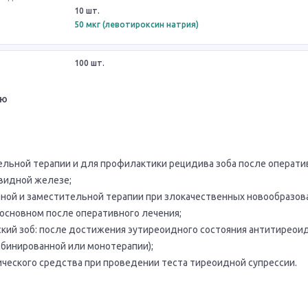
10 шт.
50 мкг (левотироксин натрия)
100 шт.
ию
ельной терапии и для профилактики рецидива зоба после операт
видной железе;
вной и заместительной терапии при злокачественных новообразов
основном после оперативного лечения;
кий зоб: после достижения эутиреоидного состояния антитирео
мбинированной или монотерапии);
ического средства при проведении теста тиреоидной супрессии.