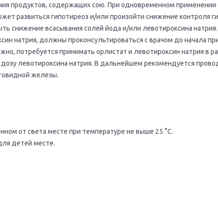
ия продуктов, содержащих сою. При одновременном применении 
ожет развиться гипотиреоз и/или произойти снижение контроля г
ыть снижение всасывания солей йода и/или левотироксина натрия.
ин натрия, должны проконсультироваться с врачом до начала пр
можно, потребуется принимать орлистат и левотироксин натрия в р
ь дозу левотироксина натрия. В дальнейшем рекомендуется прово
товидной железы.
нном от света месте при температуре не выше 25 °С.
для детей месте.