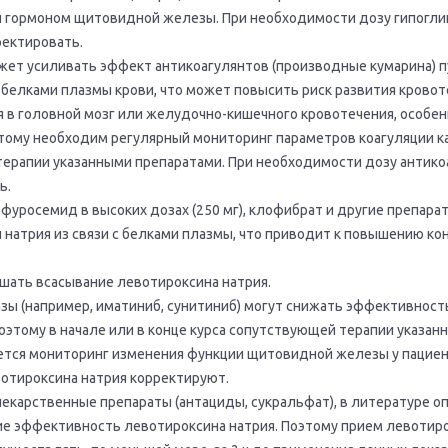
 гормоном щитовидной железы. При необходимости дозу гипогли
ректировать.
жет усиливать эффект антикоагулянтов (производные кумарина) 
с белками плазмы крови, что может повысить риск развития кровот
 в головной мозг или желудочно-кишечного кровотечения, особен
тому необходим регулярный мониторинг параметров коагуляции как
 терапии указанными препаратами. При необходимости дозу антико
ь.
фуросемид в высоких дозах (250 мг), клофибрат и другие препара
 натрия из связи с белками плазмы, что приводит к повышению ко
ать всасывание левотироксина натрия.
зы (например, иматиниб, сунитиниб) могут снижать эффективност
оэтому в начале или в конце курса сопутствующей терапии указан
тся мониторинг изменения функции щитовидной железы у пациен
отироксина натрия корректируют.
арственные препараты (антациды, сукральфат), в литературе оп
 эффективность левотироксина натрия. Поэтому прием левотир