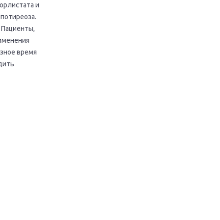
орлистата и
ипотиреоза.
 Пациенты,
именения
азное время
дить