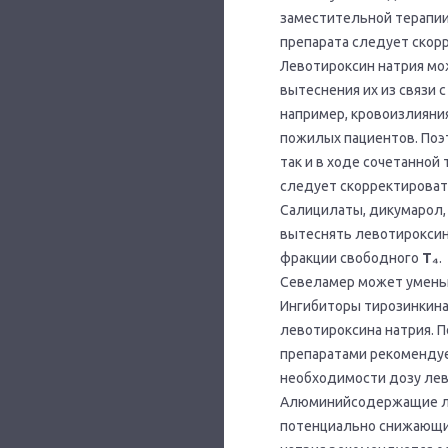
заместительной терапии
препарата следует скор
Левотироксин натрия мо
вытеснения их из связи 
например, кровоизлияния
пожилых пациентов. Поэ
так и в ходе сочетанной
следует скорректироват
Салицилаты, дикумарол, 
вытеснять левотироксин
фракции свободного
Т₄
.
Севеламер может уменьш
Ингибиторы тирозинкина
левотироксина натрия. П
препаратами рекомендуе
необходимости дозу лев
Алюминийсодержащие лек
потенциально снижающие