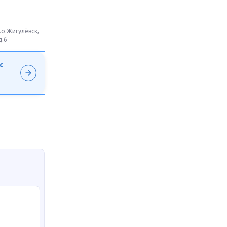
.о.Жигулёвск,
д.6
с