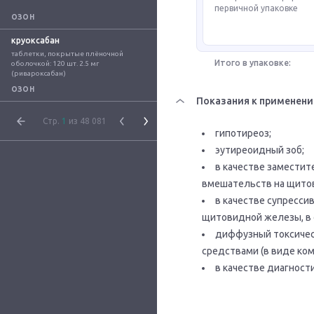
первичной упаковке
ОЗОН
круоксабан
таблетки, покрытые плёночной 
Итого в упаковке:
оболочкой: 120 шт. 2.5 мг 
(ривароксабан)
ОЗОН
Показания к применен
Стр.
1
из 48 081
гипотиреоз;
эутиреоидный зоб;
в качестве заместит
вмешательств на щито
в качестве супресси
щитовидной железы, в 
диффузный токсичес
средствами (в виде ко
в качестве диагност