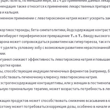
существлять, по меньшей мере, за 2 ч до применения данных лека
омендация также относится к применению лекарственных препарат
 и кальция.
менном применении с левотироксином натрия может ускорить за
окортикостероиды, бета-симпатолитики, йодсодержащие контрас
 ингибируют периферическое превращение
Т₄
в
Т₃
. Ввиду высоког
рона может сопровождаться развитием как гипертиреоза, так и г
т уделять узловому зобу с возможным развитием нераспознанно
мии.
огуанил снижают эффективность левотироксина натрия и повыша
оротке крови.
ы, способствующие индукции печеночных ферментов (например, б
особствовать печеночному клиренсу левотироксина натрия.
эстрогенсодержащие контрацептивы, или у женщин в постменопа
ную гормональную терапию, может возрастать потребность в л
жащих продуктов может способствовать снижению всасывания в 
оэтому может потребоваться коррекция дозы, особенно в начале 