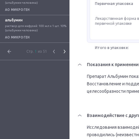
(альбумин человека)
Первичная упаковка
АО МИКРОГЕН
Лекарственная форма 
альбумин
первичной упаковке
раствор для инфузий: 100 мл x 1 шт. 10% 
(альбумин человека)
АО МИКРОГЕН
Итого в упаковке:
Стр.
1
из 51
Показания к применен
Препарат Альбумин показ
Восстановление и подде
целесообразности приме
Взаимодействие с друг
Исследования взаимодей
проводились (неизвестн