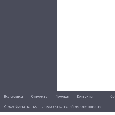
Все сервисы
О проекте
Помощь
Контакты
Со
© 2026 ФАРМ-ПОРТАЛ
,
+7 (495) 374-57-19
,
info@pharm-portal.ru