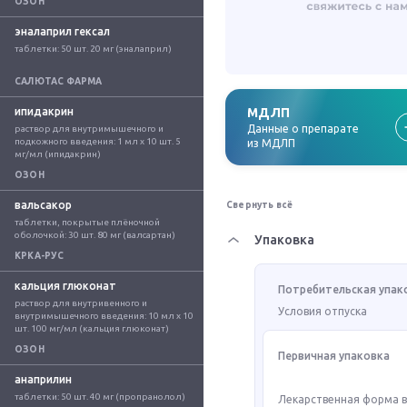
ОЗОН
эналаприл гексал
таблетки: 50 шт. 20 мг (эналаприл)
САЛЮТАС ФАРМА
ипидакрин
МДЛП
Данные о препарате
раствор для внутримышечного и 
подкожного введения: 1 мл x 10 шт. 5 
из МДЛП
мг/мл (ипидакрин)
ОЗОН
вальсакор
Свернуть всё
таблетки, покрытые плёночной 
оболочкой: 30 шт. 80 мг (валсартан)
Упаковка
КРКА-РУС
кальция глюконат
Потребительская упак
раствор для внутривенного и 
Условия отпуска
внутримышечного введения: 10 мл x 10 
шт. 100 мг/мл (кальция глюконат)
ОЗОН
Первичная упаковка
анаприлин
таблетки: 50 шт. 40 мг (пропранолол)
Лекарственная форма 