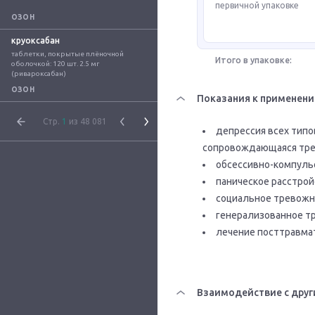
первичной упаковке
ОЗОН
круоксабан
таблетки, покрытые плёночной 
Итого в упаковке:
оболочкой: 120 шт. 2.5 мг 
(ривароксабан)
ОЗОН
Показания к применен
Стр.
1
из 48 081
депрессия всех типов
сопровождающаяся тре
обсессивно-компуль
паническое расстройс
социальное тревожн
генерализованное т
лечение посттравмат
Взаимодействие с друг