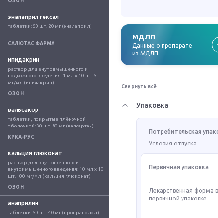
ОЗОН
эналаприл гексал
таблетки: 50 шт. 20 мг (эналаприл)
МДЛП
САЛЮТАС ФАРМА
Данные о препарате
из МДЛП
ипидакрин
раствор для внутримышечного и 
подкожного введения: 1 мл x 10 шт. 5 
мг/мл (ипидакрин)
Свернуть всё
ОЗОН
Упаковка
вальсакор
таблетки, покрытые плёночной 
оболочкой: 30 шт. 80 мг (валсартан)
Потребительская упак
КРКА-РУС
Условия отпуска
кальция глюконат
раствор для внутривенного и 
Первичная упаковка
внутримышечного введения: 10 мл x 10 
шт. 100 мг/мл (кальция глюконат)
ОЗОН
Лекарственная форма 
первичной упаковке
анаприлин
таблетки: 50 шт. 40 мг (пропранолол)