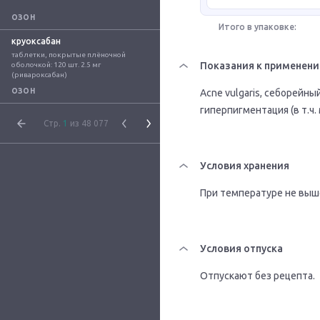
ОЗОН
Итого в упаковке:
круоксабан
таблетки, покрытые плёночной 
Показания к применен
оболочкой: 120 шт. 2.5 мг 
(ривароксабан)
ОЗОН
Acne vulgaris, себорейны
гиперпигментация (в т.ч.
Стр.
1
из 48 077
Условия хранения
При температуре не выше
Условия отпуска
Отпускают без рецепта.